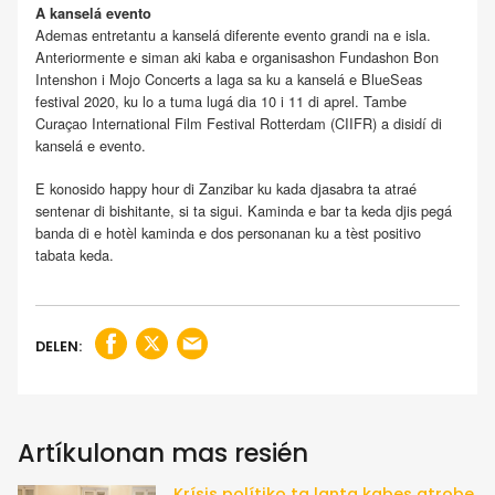
A kanselá evento
Ademas entretantu a kanselá diferente evento grandi na e isla.
Anteriormente e siman aki kaba e organisashon Fundashon Bon
Intenshon i Mojo Concerts a laga sa ku a kanselá e BlueSeas
festival 2020, ku lo a tuma lugá dia 10 i 11 di aprel. Tambe
Curaçao International Film Festival Rotterdam (CIIFR) a disidí di
kanselá e evento.
E konosido happy hour di Zanzibar ku kada djasabra ta atraé
sentenar di bishitante, si ta sigui. Kaminda e bar ta keda djis pegá
banda di e hotèl kaminda e dos personanan ku a tèst positivo
tabata keda.
DELEN:
Artíkulonan mas resién
Krísis polítiko ta lanta kabes atrobe