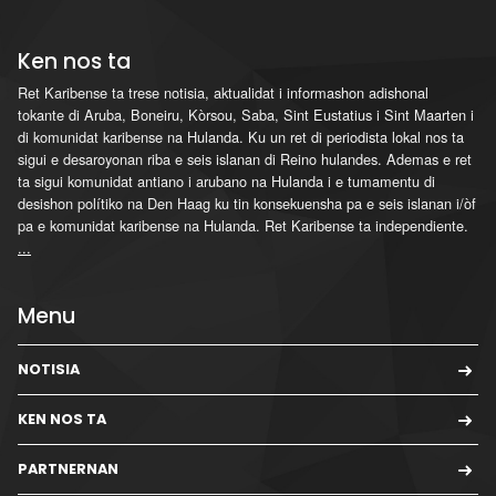
Ken nos ta
Ret Karibense ta trese notisia, aktualidat i informashon adishonal
tokante di Aruba, Boneiru, Kòrsou, Saba, Sint Eustatius i Sint Maarten i
di komunidat karibense na Hulanda. Ku un ret di periodista lokal nos ta
sigui e desaroyonan riba e seis islanan di Reino hulandes. Ademas e ret
ta sigui komunidat antiano i arubano na Hulanda i e tumamentu di
desishon polítiko na Den Haag ku tin konsekuensha pa e seis islanan i/òf
pa e komunidat karibense na Hulanda. Ret Karibense ta independiente.
...
Menu
NOTISIA
KEN NOS TA
PARTNERNAN