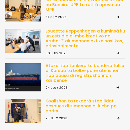
na Boneiru: UPB ta retirá apoyo pa
MPB
31 JULY 2026
Loucette Reppenhagen a kuminsá ku
un estudio di mbo kreativo na
Aruba: ‘E alumnonan akí ke hasi kos,
prinsipalmente’
30 JULY 2026
Atake riba tankero ku bandera falsu
di Kòrsou ta bolbe pone atenshon
riba abusu di registrashonnan
karibense
24 JULY 2026
Koalishon ta rekobrá stabilidat
despues di simannan di lucha pa
poder
23 JULY 2026