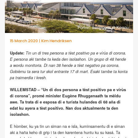
Portrèt: aeropuerto di Kòrsou
15 March 2020 | Kim Hendriksen
Update:
Tin un di tres persona a tèst positivo pa e vírùs di corona.
E persona aki tambe ta keda den isolashon. Un grupo di 48 hende
a wordu monitoria. Di nan 38 hende a tèst negativo pa corona.
Gobièrnu ta sera tur skol entrante 17 di mart. Esaki tambe ta konta
pa traimerdia i kresh.
WILLEMSTAD – “Un di dos persona a tèst positivo pa e vírùs
di corona”, promé minister Eugène Rhuggenaath ta mèldu
awe. Ta trata di e esposa di e turista hulandes di 68 aña di
edat ku ayera a tèst positivo. Nan dos aktualmente ta den
isolashon.
E hòmber, ku ya tin un siman na e isla, kuminsamentu di e siman
aki a haña keho di grip i ta den karentena huntu ku su kasá. Ta