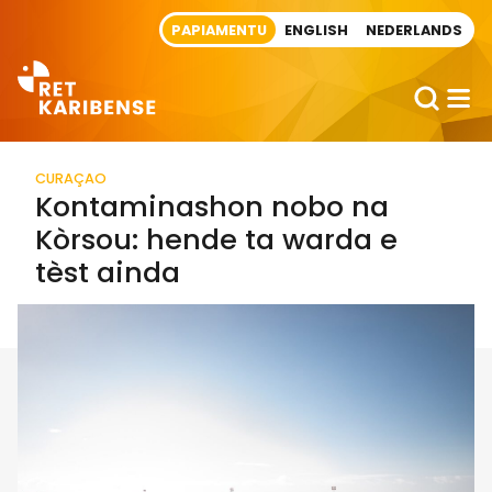
Direct naar artikel
PAPIAMENTU
ENGLISH
NEDERLANDS
CURAÇAO
Kontaminashon nobo na
Kòrsou: hende ta warda e
tèst ainda