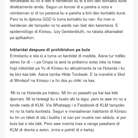
remarkabel ku no a tèst e hendenan ku el a bini den kontakto kuné
direktamente ainda. Segun un konosí di e pareha a nota e
nòmbernan sí di tur persona ku e pareha a bini den kontakto kuné.
Pero ta te djaluna GGD lo tuma kontakto ku nan. Ke men e
hendenan aki tampoko no ta warda nan tèst den karentena. E
epidemiólogo di Kòrsou, Izzy Gerstenbluth, no tabata alkansabel
pa splikashon.
Inklaridat despues di prohibishon pa bula
Entretantu e isla si a tuma un kantidat di medida. Asina tur tráfiko
aéreo for di – i pa Oropa ta será te próksimo aviso loke ta trese
hopi inklaridat pa Yu di Kòrsou ku aktualmente ta na Hulanda i ku
ke bini kas bèk. Asina tambe Hilde Tuinbeek. E ta manehá e Skol
di Windsùrf na Kòrsou i e tin dos yu chikí na kas.
“Mi ta na Hulanda pa trabou. Mi tin un pasashi pa bai kas bèk
djamars. Mi ta ferwagt ku e buelo aki ta sigui, pero te awe mi no a
tende nada di KLM. Via Whatsapp i e Facebook di KLM tampoko
mi no ta haña kontesta. Segun e mensahenan habitante di Kòrsou
ku tin un téket di ida i buèlta i si nan por mustra nan sédula, si por
bula bai e isla bèk. Pero awe meinta mes a nenga pasahero di
KLM di drenta e avion. (mira e potrèt di e karta).