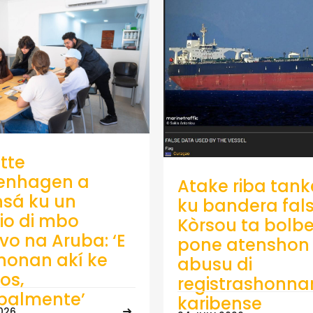
tte
enhagen a
Atake riba tank
sá ku un
ku bandera fals
io di mbo
Kòrsou ta bolb
ivo na Aruba: ‘E
pone atenshon 
onan akí ke
abusu di
os,
registrashonna
ipalmente’
karibense
026