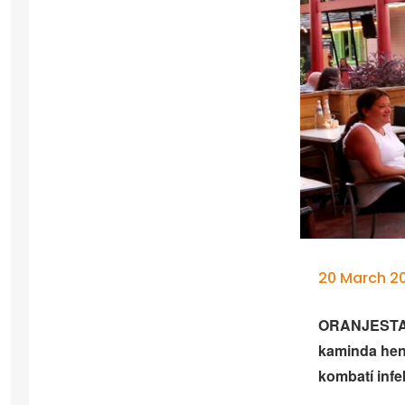
20 March 20
ORANJESTAD –
kaminda hend
kombatí inf