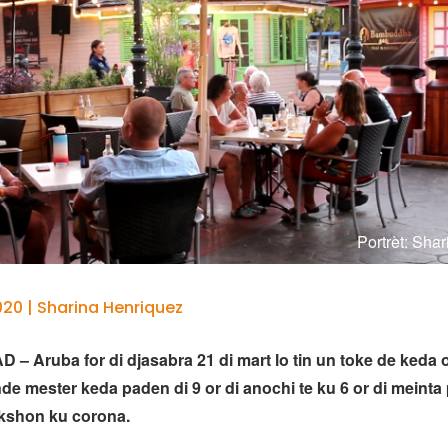
Portrèt: Sha
20 | Sharina Henriquez
 Aruba for di djasabra 21 di mart lo tin un toke de keda o
e mester keda paden di 9 or di anochi te ku 6 or di meinta 
ekshon ku corona.