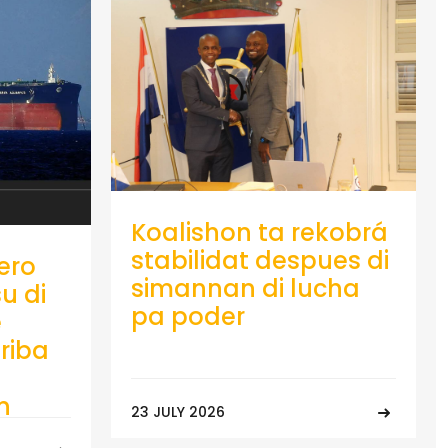
Koalishon ta rekobrá
stabilidat despues di
ero
simannan di lucha
u di
pa poder
e
riba
n
23 JULY 2026