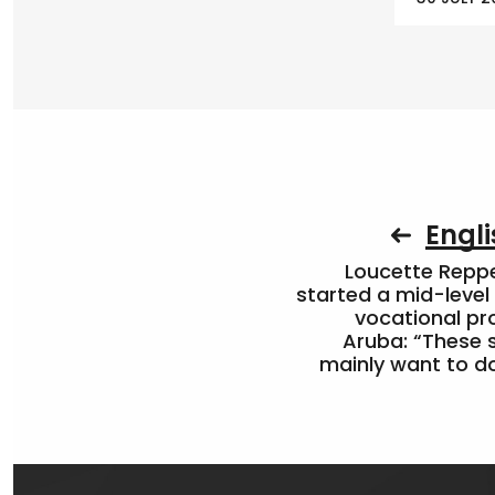
Engli
Loucette Rep
started a mid-level
vocational pr
Aruba: “These 
mainly want to do