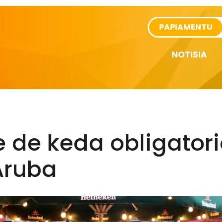
rtikel
PAPIAMENTU
NOTISIA
 de keda obligator
Aruba