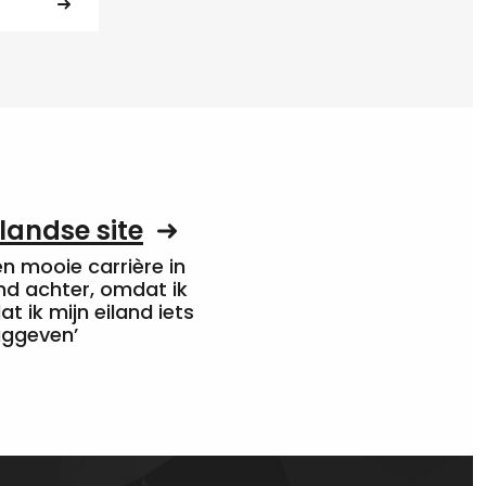
landse site
een mooie carrière in
nd achter, omdat ik
at ik mijn eiland iets
uggeven’