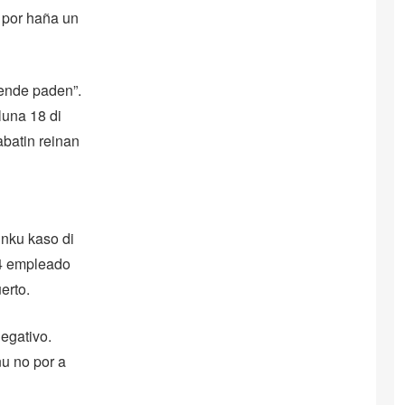
n por haña un
ende paden”.
luna 18 di
batin reinan
inku kaso di
24 empleado
erto.
egativo.
nu no por a