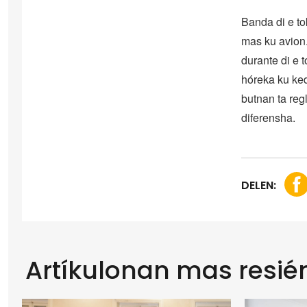
Banda di e tok
mas ku avion.
durante di e 
hóreka ku ked
butnan ta reg
diferensha.
DELEN:
Artíkulonan mas resié