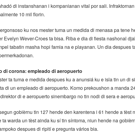
hadó di instanshanan i kompanianan vital por sali. Infraktorna
almente 10 mil florin.
bergonsoso ku nos mester tuma un medida di menasa pa tene h
r Evelyn Wever-Croes ta bisa. Riba e dia di fiesta nashonal dja
pel tabatin masha hopi famia na e playanan. Un dia despues ta
upermerkadonan.
o di corona: empleado di aeropuerto
ter ta tuma e medida despues ku a anunsiá ku e isla tin un di s
rata di un empleado di aeropuerto. Komo prekoushon a manda 
direktor di e aeropuerto sinembargo no tin nodi di sera e aeropu
egun gobièrnu tin 127 hende den karentena i 61 hende a tèst n
ta warda un tèst ainda ku sí tin síntoma, niun hende na gobièr
tampoko despues di ripití e pregunta vários bia.