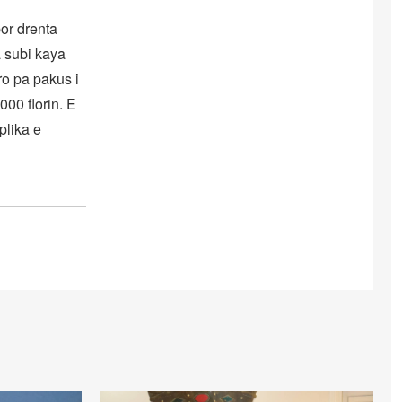
por drenta
a subi kaya
ro pa pakus i
000 florin. E
plika e