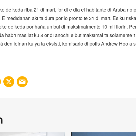
e de keda riba 21 di mart, for di e dia ei habitante di Aruba no 
 E medidanan aki ta dura por lo pronto te 31 di mart. Es ku risk
toke de keda por haña un but di maksimalmente 10 mil florin. Pe
a habri mas lat ku 8 or di anochi e but maksimal ta solamente 1
lá den leinan ku ya ta eksistí, komisario di polis Andrew Hoo a s
n