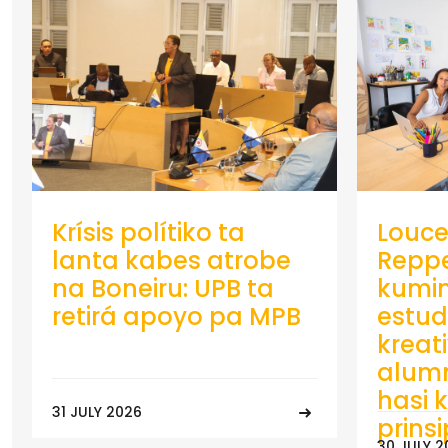
Krísis polítiko ta
Louce
lanta kabes atrobe
Repp
na Boneiru: UPB ta
kumin
retirá apoyo pa MPB
estud
kreat
alumn
hasi k
31 JULY 2026
prins
30 JULY 2