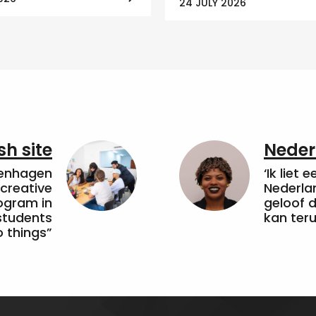
24 JULY 2026
sh site
Neder
penhagen
‘Ik liet 
 creative
Nederla
ogram in
geloof d
students
kan ter
 things”