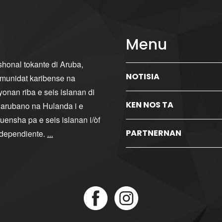
Menu
ishonal tokante di Aruba,
NOTISIA
komunidat karibense na
yonan riba e seis islanan di
KEN NOS TA
i arubano na Hulanda i e
ensha pa e seis islanan i/òf
PARTNERNAN
ndependiente.
...