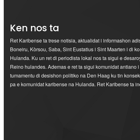
Ken nos ta
Ret Karibense ta trese notisia, aktualidat i informashon ad
Boneiru, Kòrsou, Saba, Sint Eustatius i Sint Maarten i di 
Hulanda. Ku un ret di periodista lokal nos ta sigui e desaro
Reino hulandes. Ademas e ret ta sigui komunidat antiano 
tumamentu di desishon polítiko na Den Haag ku tin konseku
pa e komunidat karibense na Hulanda. Ret Karibense ta i