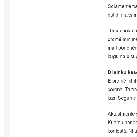
Solamente tra
but di maksim
“Ta un poko 
promé ministe
mart por ehèm
largu na e s
Di sinku kas
E promé minis
corona. Ta t
kas. Segun e 
Aktualmente s
Kuantu hende 
kontestá. Ni 