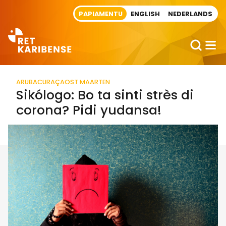
Direct naar artikel
PAPIAMENTU
ENGLISH
NEDERLANDS
ARUBA
CURAÇAO
ST MAARTEN
Sikólogo: Bo ta sinti strès di
corona? Pidi yudansa!