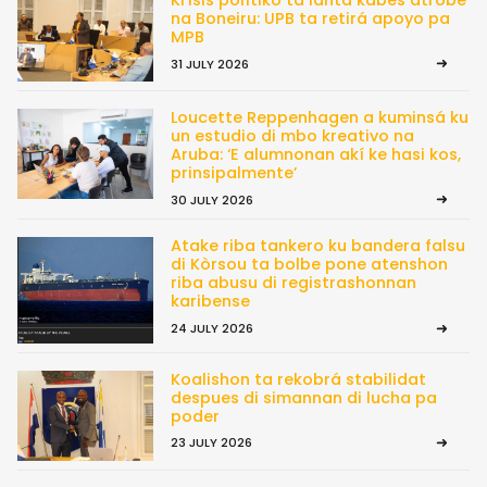
na Boneiru: UPB ta retirá apoyo pa
MPB
31 JULY 2026
Loucette Reppenhagen a kuminsá ku
un estudio di mbo kreativo na
Aruba: ‘E alumnonan akí ke hasi kos,
prinsipalmente’
30 JULY 2026
Atake riba tankero ku bandera falsu
di Kòrsou ta bolbe pone atenshon
riba abusu di registrashonnan
karibense
24 JULY 2026
Koalishon ta rekobrá stabilidat
despues di simannan di lucha pa
poder
23 JULY 2026