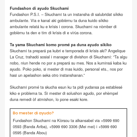
Fundashon di ayudo Skuchami
Fundashon P.S.I. – Skuchami ta un instansha di salubridat síkiko
ambulante. Via e kanal aki gobièrnu ta duna kuido síkiko
ambulante relatá ku e krísis i corona. Skuchami na nòmber di
gobièrnu ta den e tim di krísis di e vírùs corona.
Ta yama Skuchami komo promé pa duna ayudo síkiko
Skuchami ta prepará pa kubri e temporada di krísis aki? Angelique
La Cruz, trahadó sosial i manager di divishon di Skuchami: “Ta algu
nobo, niun hende no por a prepará su mes. Nos a kuminsá kaba ku
ayudo. Poko poko, si mester di mas kuido, personal ets., nos por
hasi un apelashon seka otro instanshanan.”
Skuchami promé ta skucha esun ku ta pidi yudansa pa establesé
kiko e problema ta. Si mester di solushon agudo, por ehèmpel
duna remedi òf atmishon, lo pone esaki kore.
Bo mester di ayudo?
Fundashon Skuchami na Kòrsou ta alkansabel via +5999 690
0593 (Banda Ariba), +5999 690 3306 (Mei mei) i +5999 690
0595 (Banda Abou)