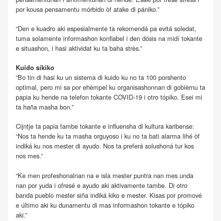
por kousa pensamentu mórbido òf atake di pániko.”
“Den e kuadro aki espesialmente ta rekomendá pa evitá soledat,
tuma solamente informashon konfiabel i den dósis na midí tokante
e situashon, i hasi aktividat ku ta baha strès.”
Kuido síkiko
“Bo tin di hasi ku un sistema di kuido ku no ta 100 porshento
optimal, pero mi sa por ehèmpel ku organisashonnan di gobièrnu ta
papia ku hende na telefon tokante COVID-19 i otro tópiko. Esei mi
ta haña masha bon.”
Cijntje ta papia tambe tokante e influensha di kultura karibense:
“Nos ta hende ku ta masha orguyoso i ku no ta bati alarma lihé òf
indiká ku nos mester di ayudo. Nos ta preferá solushoná tur kos
nos mes.”
“Ke men profeshonalnan na e isla mester puntra nan mes unda
nan por yuda i ofresé e ayudo aki aktivamente tambe. Di otro
banda pueblo mester siña indiká kiko e mester. Kisas por promové
e último aki ku dunamentu di mas informashon tokante e tópiko
aki.”