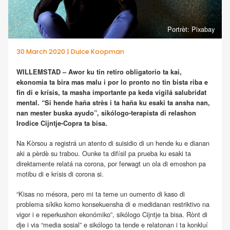
Portrèt: Pixabay
30 March 2020 | Dulce Koopman
WILLEMSTAD – Awor ku tin retiro obligatorio ta kai,
ekonomia ta bira mas malu i por lo pronto no tin bista riba e
fin di e krísis, ta masha importante pa keda vigilá salubridat
mental. “Si hende haña strès i ta haña ku esaki ta ansha nan,
nan mester buska ayudo”, sikólogo-terapista di relashon
Irodice Cijntje-Copra ta bisa.
Na Kòrsou a registrá un atento di suisidio di un hende ku e dianan
aki a pèrdè su trabou. Ounke ta difísil pa prueba ku esaki ta
direktamente relatá na corona, por ferwagt un ola di emoshon pa
motibu di e krísis di corona si.
“Kisas no mésora, pero mi ta teme un oumento di kaso di
problema síkiko komo konsekuensha di e medidanan restriktivo na
vigor i e reperkushon ekonómiko”, sikólogo Cijntje ta bisa. Rònt di
dje i via “media sosial” e sikólogo ta tende e relatonan i ta konkluí