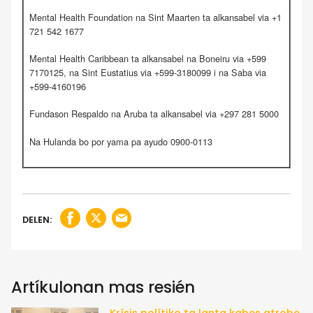
Mental Health Foundation na Sint Maarten ta alkansabel via +1
721 542 1677
Mental Health Caribbean ta alkansabel na Boneiru via +599
7170125, na Sint Eustatius via +599-3180099 i na Saba via
+599-4160196
Fundason Respaldo na Aruba ta alkansabel via +297 281 5000
Na Hulanda bo por yama pa ayudo 0900-0113
DELEN:
Artíkulonan mas resién
Krísis polítiko ta lanta kabes atrobe