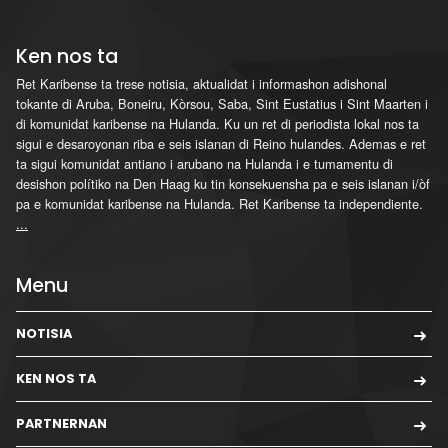
Ken nos ta
Ret Karibense ta trese notisia, aktualidat i informashon adishonal
tokante di Aruba, Boneiru, Kòrsou, Saba, Sint Eustatius i Sint Maarten i
di komunidat karibense na Hulanda. Ku un ret di periodista lokal nos ta
sigui e desaroyonan riba e seis islanan di Reino hulandes. Ademas e ret
ta sigui komunidat antiano i arubano na Hulanda i e tumamentu di
desishon polítiko na Den Haag ku tin konsekuensha pa e seis islanan i/òf
pa e komunidat karibense na Hulanda. Ret Karibense ta independiente.
...
Menu
NOTISIA
KEN NOS TA
PARTNERNAN