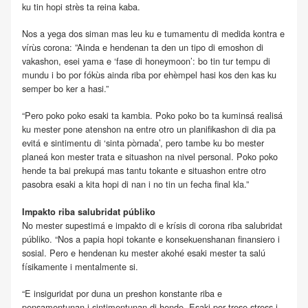
ku tin hopi strès ta reina kaba.
Nos a yega dos siman mas leu ku e tumamentu di medida kontra e
vírùs corona: ”Ainda e hendenan ta den un tipo di emoshon di
vakashon, esei yama e ‘fase di honeymoon’: bo tin tur tempu di
mundu i bo por fókùs ainda riba por ehèmpel hasi kos den kas ku
semper bo ker a hasi.”
“Pero poko poko esaki ta kambia. Poko poko bo ta kuminsá realisá
ku mester pone atenshon na entre otro un planifikashon di dia pa
evitá e sintimentu di ‘sinta pòrnada’, pero tambe ku bo mester
planeá kon mester trata e situashon na nivel personal. Poko poko
hende ta bai prekupá mas tantu tokante e situashon entre otro
pasobra esaki a kita hopi di nan i no tin un fecha final kla.”
Impakto riba salubridat públiko
No mester supestimá e impakto di e krísis di corona riba salubridat
públiko. “Nos a papia hopi tokante e konsekuenshanan finansiero i
sosial. Pero e hendenan ku mester akohé esaki mester ta salú
físikamente i mentalmente si.
“E insiguridat por duna un preshon konstante riba e
pensamentunan i sintimentunan di hende. Esaki por trese stress i