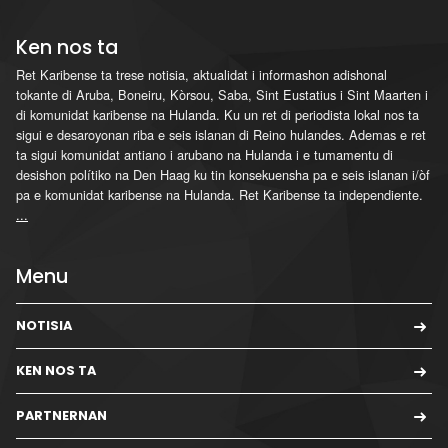
Ken nos ta
Ret Karibense ta trese notisia, aktualidat i informashon adishonal
tokante di Aruba, Boneiru, Kòrsou, Saba, Sint Eustatius i Sint Maarten i
di komunidat karibense na Hulanda. Ku un ret di periodista lokal nos ta
sigui e desaroyonan riba e seis islanan di Reino hulandes. Ademas e ret
ta sigui komunidat antiano i arubano na Hulanda i e tumamentu di
desishon polítiko na Den Haag ku tin konsekuensha pa e seis islanan i/òf
pa e komunidat karibense na Hulanda. Ret Karibense ta independiente.
...
Menu
NOTISIA
KEN NOS TA
PARTNERNAN