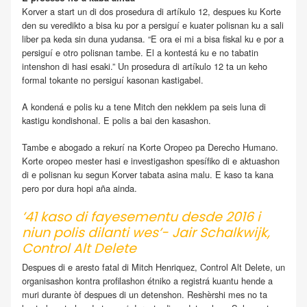
Korver a start un di dos prosedura di artíkulo 12, despues ku Korte
den su veredikto a bisa ku por a persiguí e kuater polisnan ku a sali
liber pa keda sin duna yudansa. “E ora ei mi a bisa fiskal ku e por a
persiguí e otro polisnan tambe. El a kontestá ku e no tabatin
intenshon di hasi esaki.” Un prosedura di artíkulo 12 ta un keho
formal tokante no persiguí kasonan kastigabel.
A kondená e polis ku a tene Mitch den nekklem pa seis luna di
kastigu kondishonal. E polis a bai den kasashon.
Tambe e abogado a rekurí na Korte Oropeo pa Derecho Humano.
Korte oropeo mester hasi e investigashon spesífiko di e aktuashon
di e polisnan ku segun Korver tabata asina malu. E kaso ta kana
pero por dura hopi aña ainda.
’41 kaso di fayesementu desde 2016 i
niun polis dilanti wes’- Jair Schalkwijk,
Control Alt Delete
Despues di e aresto fatal di Mitch Henriquez, Control Alt Delete, un
organisashon kontra profilashon étniko a registrá kuantu hende a
muri durante òf despues di un detenshon. Reshèrshi mes no ta