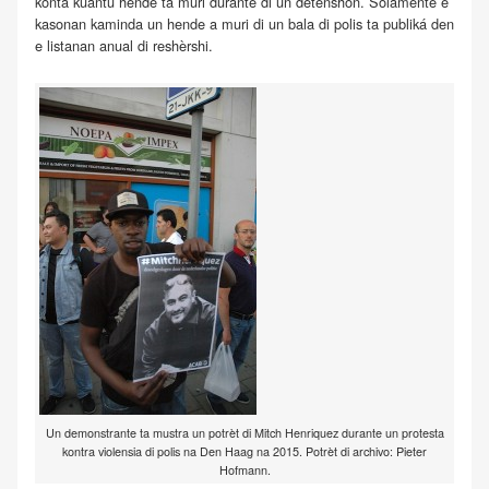
konta kuantu hende ta muri durante di un detenshon. Solamente e
kasonan kaminda un hende a muri di un bala di polis ta publiká den
e listanan anual di reshèrshi.
Un demonstrante ta mustra un potrèt di Mitch Henriquez durante un protesta
kontra violensia di polis na Den Haag na 2015. Potrèt di archivo: Pieter
Hofmann.