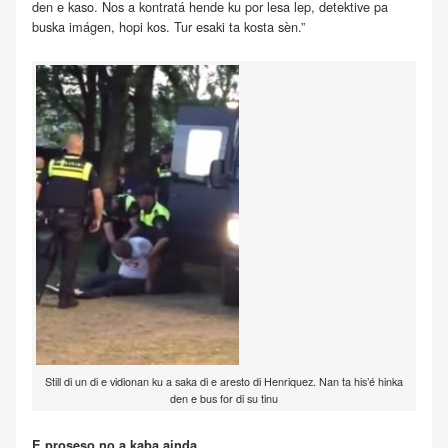
den e kaso. Nos a kontratá hende ku por lesa lep, detektive pa
buska imágen, hopi kos. Tur esaki ta kosta sèn.”
Still di un di e vidionan ku a saka di e aresto di Henriquez. Nan ta his’é hinka
den e bus for di su tinu
E proseso no a kaba ainda