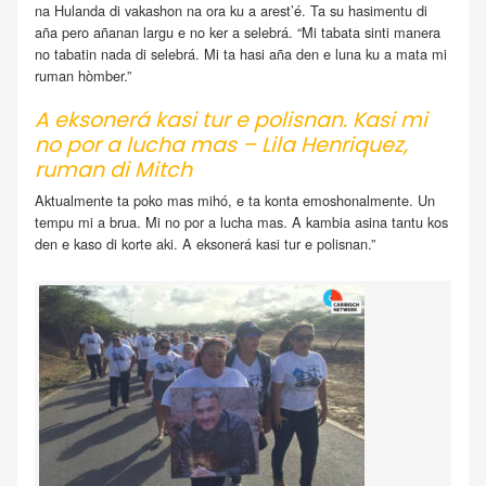
na Hulanda di vakashon na ora ku a arest’é. Ta su hasimentu di
aña pero añanan largu e no ker a selebrá. “Mi tabata sinti manera
no tabatin nada di selebrá. Mi ta hasi aña den e luna ku a mata mi
ruman hòmber.”
A eksonerá kasi tur e polisnan. Kasi mi
no por a lucha mas – Lila Henriquez,
ruman di Mitch
Aktualmente ta poko mas mihó, e ta konta emoshonalmente. Un
tempu mi a brua. Mi no por a lucha mas. A kambia asina tantu kos
den e kaso di korte aki. A eksonerá kasi tur e polisnan.”