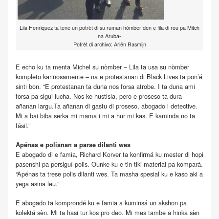
Lila Henriquez ta tene un potrèt di su ruman hòmber den e fila di rou pa Mitch
na Aruba-
Potrèt di archivo: Ariën Rasmijn
E echo ku ta menta Michel su nòmber – Lila ta usa su nòmber
kompleto kariñosamente – na e protestanan di Black Lives ta pon’é
sinti bon. “E protestanan ta duna nos forsa atrobe. I ta duna ami
forsa pa sigui lucha. Nos ke hustisia, pero e proseso ta dura
añanan largu.Ta añanan di gastu di proseso, abogado i detective.
Mi a bai biba serka mi mama i mi a hür mi kas. E kaminda no ta
fásil.”
Apénas e polisnan a parse dilanti wes
E abogado di e famia, Richard Korver ta konfirmá ku mester di hopi
pasenshi pa persiguí polis. Ounke ku e tin tiki material pa kompará.
“Apénas ta trese polis dilanti wes. Ta masha spesial ku e kaso aki a
yega asina leu.”
E abogado ta komprondé ku e famia a kuminsá un akshon pa
kolektá sèn. Mi ta hasi tur kos pro deo. Mi mes tambe a hinka sèn