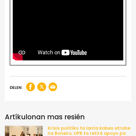
DELEN:
Artíkulonan mas resién
Krísis polítiko ta lanta kabes atrobe
na Boneiru: UPB ta retirá apoyo pa