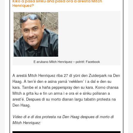
Kiko a pasa sinku aña pasá ora a arestá Mitch
Henriquez?
E arubano Mitch Henriquez – potrèt: Facebook
A arestá Mitch Henriquez riba 27 di yüni den Zuiderpark na Den
Haag. A ten’é den e asina yamá ‘nekklem’ i a dal e den su
kara. Tambe el a haña pepperspray den su kara. Komo chansa
Mitch a grita ku e tin un arma i e ora ei e sinku polisnan a
arest’é. Despues di su morto dianan largu tabatin protesta na
Den Haag.
Video di e di dos protesta na Den Haag despues di morto di
Mitch Henriquez: