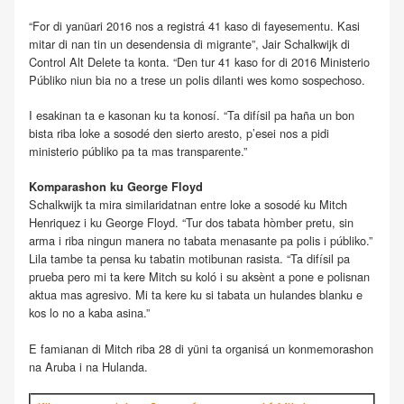
“For di yanüari 2016 nos a registrá 41 kaso di fayesementu. Kasi
mitar di nan tin un desendensia di migrante”, Jair Schalkwijk di
Control Alt Delete ta konta. “Den tur 41 kaso for di 2016 Ministerio
Públiko niun bia no a trese un polis dilanti wes komo sospechoso.
I esakinan ta e kasonan ku ta konosí. “Ta difísil pa haña un bon
bista riba loke a sosodé den sierto aresto, p’esei nos a pidi
ministerio públiko pa ta mas transparente.”
Komparashon ku George Floyd
Schalkwijk ta mira similaridatnan entre loke a sosodé ku Mitch
Henriquez i ku George Floyd. “Tur dos tabata hòmber pretu, sin
arma i riba ningun manera no tabata menasante pa polis i públiko.”
Lila tambe ta pensa ku tabatin motibunan rasista. “Ta difísil pa
prueba pero mi ta kere Mitch su koló i su aksènt a pone e polisnan
aktua mas agresivo. Mi ta kere ku si tabata un hulandes blanku e
kos lo no a kaba asina.”
E famianan di Mitch riba 28 di yüni ta organisá un konmemorashon
na Aruba i na Hulanda.