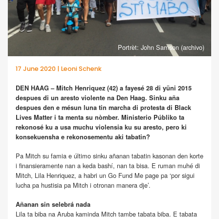
Portrèt: John Samson (archivo)
17 June 2020 | Leoni Schenk
DEN HAAG – Mitch Henriquez (42) a fayesé 28 di yüni 2015
despues di un aresto violente na Den Haag. Sinku aña
despues den e mésun luna tin marcha di protesta di Black
Lives Matter i ta menta su nòmber. Ministerio Públiko ta
rekonosé ku a usa muchu violensia ku su aresto, pero ki
konsekuensha e rekonosementu aki tabatin?
Pa Mitch su famia e último sinku añanan tabatin kasonan den korte
i finansieramente nan a keda bashí, nan ta bisa. E ruman muhé di
Mitch, Lila Henriquez, a habri un Go Fund Me page pa ‘por sigui
lucha pa hustisia pa Mitch i otronan manera dje’.
Añanan sin selebrá nada
Lila ta biba na Aruba kaminda Mitch tambe tabata biba. E tabata