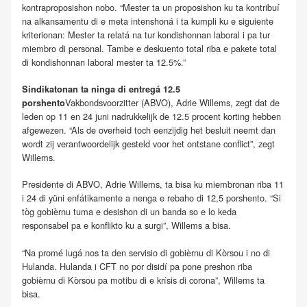
kontraproposishon nobo. “Mester ta un proposishon ku ta kontribuí
na alkansamentu di e meta intenshoná i ta kumpli ku e siguiente
kriterionan: Mester ta relatá na tur kondishonnan laboral i pa tur
miembro di personal. Tambe e deskuento total riba e pakete total
di kondishonnan laboral mester ta 12.5%.”
Sindikatonan ta ninga di entregá 12.5
Vakbondsvoorzitter (ABVO), Adrie Willems, zegt dat de
porshento
leden op 11 en 24 juni nadrukkelijk de 12.5 procent korting hebben
afgewezen. “Als de overheid toch eenzijdig het besluit neemt dan
wordt zij verantwoordelijk gesteld voor het ontstane conflict”, zegt
Willems.
Presidente di ABVO, Adrie Willems, ta bisa ku miembronan riba 11
i 24 di yüni enfátikamente a nenga e rebaho di 12,5 porshento. “Si
tòg gobièrnu tuma e desishon di un banda so e lo keda
responsabel pa e konflikto ku a surgi”, Willems a bisa.
“Na promé lugá nos ta den servisio di gobièrnu di Kòrsou i no di
Hulanda. Hulanda i CFT no por disidí pa pone preshon riba
gobièrnu di Kòrsou pa motibu di e krísis di corona”, Willems ta
bisa.