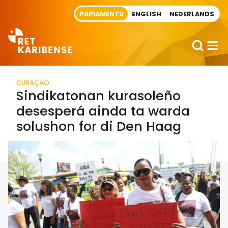
Direct naar artikel
PAPIAMENTU
ENGLISH
NEDERLANDS
CURAÇAO
Sindikatonan kurasoleño
desesperá ainda ta warda
solushon for di Den Haag