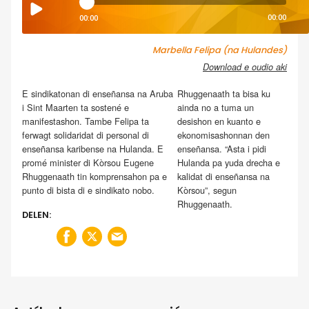
00:00
00:00
Marbella Felipa (na Hulandes)
Download e oudio aki
E sindikatonan di enseñansa na Aruba
Rhuggenaath ta bisa ku
i Sint Maarten ta sostené e
ainda no a tuma un
manifestashon. Tambe Felipa ta
desishon en kuanto e
ferwagt solidaridat di personal di
ekonomisashonnan den
enseñansa karibense na Hulanda. E
enseñansa. “Asta i pidi
promé minister di Kòrsou Eugene
Hulanda pa yuda drecha e
Rhuggenaath tin komprensahon pa e
kalidat di enseñansa na
punto di bista di e sindikato nobo.
Kòrsou”, segun
Rhuggenaath.
DELEN: