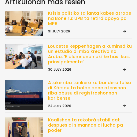
Artíkulonan mas resién
Krísis polítiko ta lanta kabes atrobe
na Boneiru: UPB ta retirá apoyo pa
MPB
31 JULY 2026
Loucette Reppenhagen a kuminsá ku
un estudio di mbo kreativo na
Aruba: ‘E alumnonan akí ke hasi kos,
prinsipalmente’
30 JULY 2026
Atake riba tankero ku bandera falsu
di Kòrsou ta bolbe pone atenshon
riba abusu di registrashonnan
karibense
24 JULY 2026
Koalishon ta rekobrá stabilidat
despues di simannan di lucha pa
poder