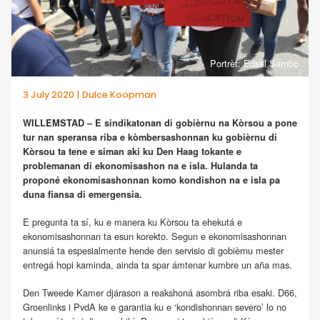
Portrèt: Edsel Sambo
3 July 2020 | Dulce Koopman
WILLEMSTAD – E sindikatonan di gobièrnu na Kòrsou a pone
tur nan speransa riba e kòmbersashonnan ku gobièrnu di
Kòrsou ta tene e siman aki ku Den Haag tokante e
problemanan di ekonomisashon na e isla. Hulanda ta
proponé ekonomisashonnan komo kondishon na e isla pa
duna fiansa di emergensia.
E pregunta ta sí, ku e manera ku Kòrsou ta ehekutá e
ekonomisashonnan ta esun korekto. Segun e ekonomisashonnan
anunsiá ta espesialmente hende den servisio di gobièrnu mester
entregá hopi kaminda, ainda ta spar ámtenar kumbre un aña mas.
Den Tweede Kamer djárason a reakshoná asombrá riba esaki. D66,
Groenlinks i PvdA ke e garantia ku e ‘kondishonnan severo’ lo no