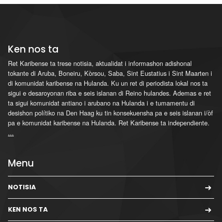
Ken nos ta
Ret Karibense ta trese notisia, aktualidat i informashon adishonal
tokante di Aruba, Boneiru, Kòrsou, Saba, Sint Eustatius i Sint Maarten i
di komunidat karibense na Hulanda. Ku un ret di periodista lokal nos ta
sigui e desaroyonan riba e seis islanan di Reino hulandes. Ademas e ret
ta sigui komunidat antiano i arubano na Hulanda i e tumamentu di
desishon polítiko na Den Haag ku tin konsekuensha pa e seis islanan i/òf
pa e komunidat karibense na Hulanda. Ret Karibense ta independiente.
...
Menu
NOTISIA
KEN NOS TA