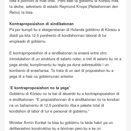
toka e pòtmòni di mas chikí. Pero esei ta gobièrnu di Kòrsou mes
ta skohe, sekretario di estado Raymond Knops (Relashonnan den
Reino) ta bisa.
Kontraproposishon di sindikatonan
Pa por kumpli ku e eksigensianan di Hulanda gobièrnu di Kòrsou a
disidí pa kita 12.5 porshento di kondishonnan laboral di tur
empleado di gobièrnu.
E kontraproposishon di e sindikatonan ta enserá entre otro:
introdukshon di un struktura di salario nobo; e tret di salario ku no a
paga ainda; kumplimentu ku regla pa duna sobresuèldo i un
kombenio di enseñansa. Ta trata di un seri di proposishon ku a
yega di a hasi na gobièrnunan anterior.
‘E kontraproposishon no ta yega’
Gobièrnu di Kòrsou no ta bai di akuerdo ku e kontraproposishon di
e sindikatonan: “E proposishonnan di e sindikatonan no ta kondusí
na un bahamentu di 12,5 porshento riba e pakete total di
kondishon di labor di tur e personal di gobièrnu.”
Minister Armin Konket ta bisa ku gobièrnu ta keda habrí pa un
deliberashon konstruktivo ku e bòntnan pero ku e ke un