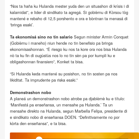
“Nos ta haña ku Hulanda mester yuda den un situashon di krísis i di
kalamidat”, e lider di sindikato ta agregá. Si gobièrnu di Kòrsou tòg
mantené e rebaho di 12,5 porshento e ora e bòntnan ta menasá di
‘bringa esaki’.
Segun minister Armin Conquet
Ta ekonomisá sino no tin salario
(Gobièrnu i maneho) niun hende no tin benefisio pa bringa
ekonomisashonnan. “E riesgo ku nos ta kore ora nos bisa Hulanda
nò ta ku fin di ougùstùs nos lo no tin sèn pa por kumpli ku e
obligashonnan finansiero”, Konket ta bisa.
“Si Hulanda keda mantené su posishon, no tin sosten pa nos
likiditat. Ta imprudente pa riska esaki.”
Demonstrashon nobo
A planeá un demonstrashon nobo atrobe pa djabièrnè ku e título:
‘Manifestá pa enseñansa, un mensahe pa Hulanda.’ Ta un
mensahe direkto na Hulanda, segun Marbella Felipa, presidente di
e sindikato nobo di enseñansa DOEN. “Definitivamente no por
kòrta den enseñansa”, e ta bisa.