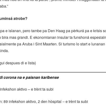
aba.”
kuminsá atrobe?
i pa e islanan, pero tambe pa Den Haag pa pèrkurá pa e krísis s
 bira mas grandi. E ekonomianan insular ta funshoná espesial
sialmente pa Aruba i Sint Maarten. Si turismo lo start e lunanan 
ainda.
igui despues di e lista)
di corona na e paisnan karibense
nfekshon aktivo – e trènt ta subi
: 89 infekshon aktivo, 2 den hòspital – e trènt ta subi