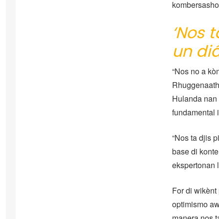
kombersashon
‘Nos 
un di
“Nos no a kòm
Rhuggenaath d
Hulanda nan 
fundamental i
“Nos ta djis 
base di konte
ekspertonan l
For di wikènt
optimismo awo
manera nos ta