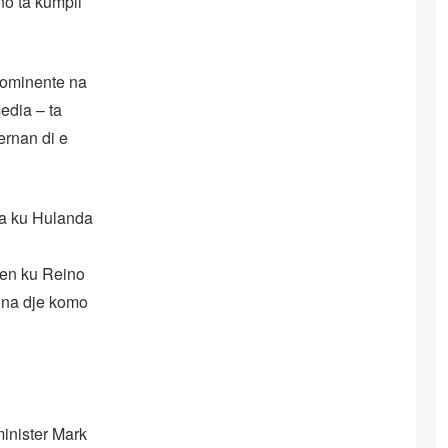
no ta kumpli
rominente na
edia – ta
ernan di e
tra ku Hulanda
ten ku Reino
í na dje komo
inister Mark