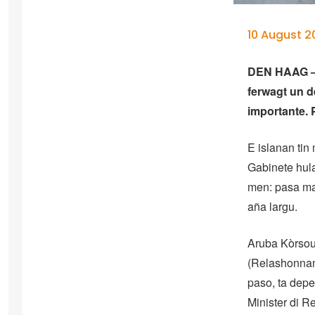
10 August 
DEN HAAG – T
ferwagt un d
importante. 
E islanan tin
Gabinete hula
men: pasa mas
aña largu.
Aruba Kòrsou 
(Relashonnan 
paso, ta depe
Minister di R