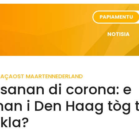
rtikel
PAPIAMENTU
NOTISIA
RAÇAO
ST MAARTEN
NEDERLAND
sanan di corona: e
nan i Den Haag tòg 
 kla?