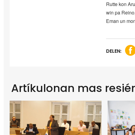
Rutte kon Aru
win pa Reino,
Eman un mome
DELEN:
Artíkulonan mas resié