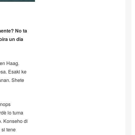
mente? No ta
bira un dia
Den Haag.
sa. Esaki ke
lanan. Shete
Knops
rdè lo tuma
o. Konseho di
 si tene