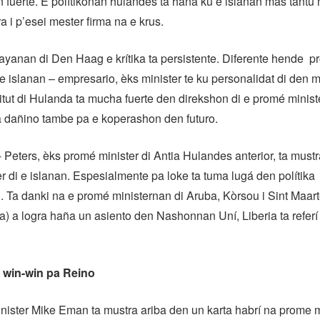
fuerte. E polítikonan hulandes ta haña ku e islanan mas tantu 
a i p’esei mester firma na e krus.
ayanan di Den Haag e krítika ta persistente. Diferente hende p
e islanan – empresario, èks minister te ku personalidat di den m
itut di Hulanda ta mucha fuerte den direkshon di e promé minist
ta dañino tambe pa e koperashon den futuro.
- Peters, èks promé minister di Antia Hulandes anterior, ta mus
er di e islanan. Espesialmente pa loke ta tuma lugá den polítika
. Ta danki na e promé ministernan di Aruba, Kòrsou i Sint Maar
a) a logra haña un asiento den Nashonnan Uní, Liberia ta refer
 win-win pa Reino
ister Mike Eman ta mustra ariba den un karta habrí na prome m