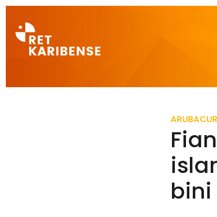
Direct naar a
ARUBA
CU
Fian
isla
bini