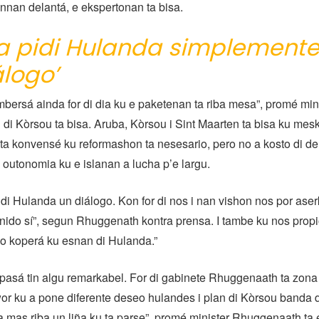
nan delantá, e ekspertonan ta bisa.
ta pidi Hulanda simplement
álogo’
bersá ainda for di dia ku e paketenan ta riba mesa”, promé mi
i Kòrsou ta bisa. Aruba, Kòrsou i Sint Maarten ta bisa ku mes
ta konvensé ku reformashon ta nesesario, pero no a kosto di d
 outonomia ku e islanan a lucha p’e largu.
pidi Hulanda un diálogo. Kon for di nos i nan vishon nos por aser
nido sí”, segun Rhuggenath kontra prensa. I tambe ku nos prop
o koperá ku esnan di Hulanda.”
 pasá tin algu remarkabel. For di gabinete Rhuggenaath ta zona
r ku a pone diferente deseo hulandes i plan di Kòrsou banda di
 mas riba un liña ku ta parse”, promé minister Rhuggenaath ta en