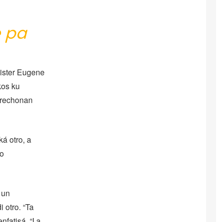
e pa
nister Eugene
kos ku
erechonan
ká otro, a
io
 un
 otro. “Ta
fatisá. “I a