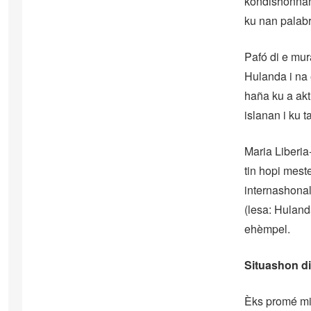
kondishonnan 
ku nan palabr
Pafó di e mur
Hulanda i na 
haña ku a akt
islanan i ku 
Maria Liberia
tin hopi mest
internashonal
(lesa: Huland
ehèmpel.
Situashon di
Èks promé min