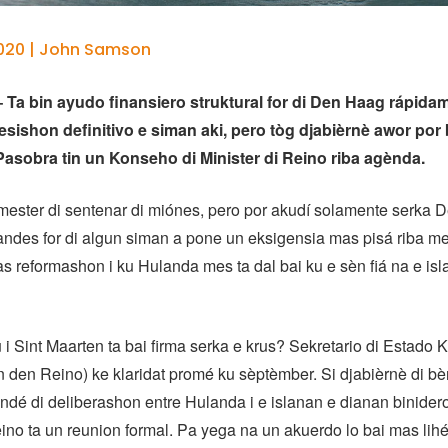
2020 | John Samson
a bin ayudo finansiero struktural for di Den Haag rápida
esishon definitivo e siman aki, pero tòg djabièrnè awor por 
Pasobra tin un Konseho di Minister di Reino riba agènda.
 mester di sentenar di miónes, pero por akudí solamente serka 
ndes for di algun siman a pone un eksigensia mas pisá riba me
 reformashon i ku Hulanda mes ta dal bai ku e sèn fiá na e is
i Sint Maarten ta bai firma serka e krus? Sekretario di Estado 
den Reino) ke klaridat promé ku sèptèmber. Si djabièrnè di bè
ndé di deliberashon entre Hulanda i e islanan e dianan binider
eino ta un reunion formal. Pa yega na un akuerdo lo bai mas lihé