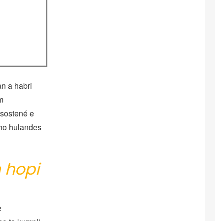
an a habri
m
 sostené e
eho hulandes
n hopi
e