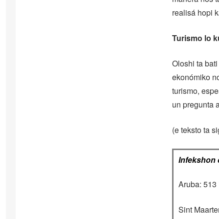
realisá hopi k
Turismo lo 
Oloshi ta bat
ekonómiko no
turismo, espe
un pregunta 
(e teksto ta s
Infekshon 
Aruba: 513 i
Sint Maarten