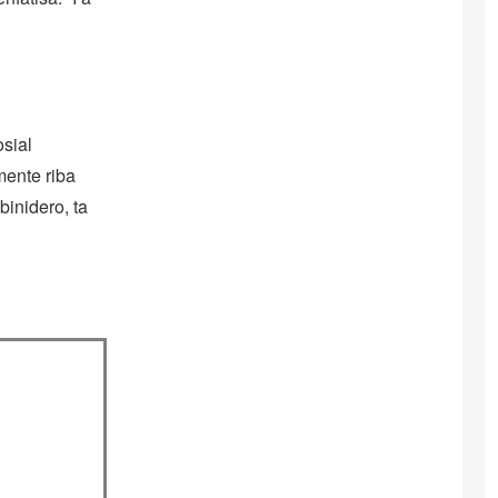
osial
mente riba
binidero, ta