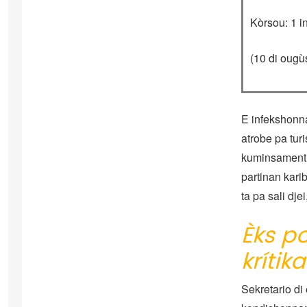
Kòrsou: 1 i
(10 di ougù
E infekshonna
atrobe pa tu
kuminsamentu
partinan kari
ta pa sali dje
Èks po
krítik
Sekretario d