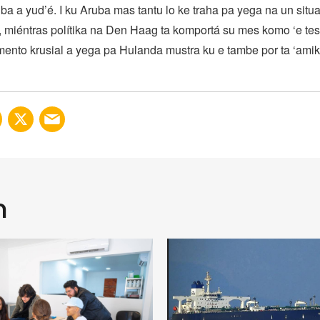
ba a yud’é. I ku Aruba mas tantu lo ke traha pa yega na un situ
 miéntras polítika na Den Haag ta komportá su mes komo ‘e tes
nto krusial a yega pa Hulanda mustra ku e tambe por ta ‘amika
n