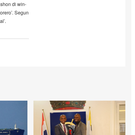
ashon di win-
orero’. Segun
l’.