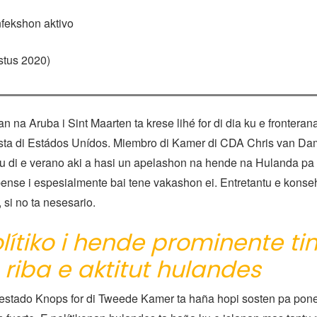
nfekshon aktivo
stus 2020)
n na Aruba i Sint Maarten ta krese lihé for di dia ku e fronteran
rista di Estádos Unídos. Miembro di Kamer di CDA Chris van Da
 di e verano aki a hasi un apelashon na hende na Hulanda pa
bense i espesialmente bai tene vakashon ei. Entretantu e kons
i, si no ta nesesario.
lítiko i hende prominente ti
a riba e aktitut hulandes
i estado Knops for di Tweede Kamer ta haña hopi sosten pa pon