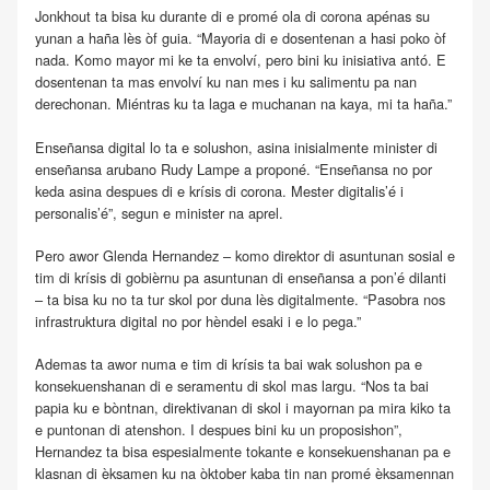
Jonkhout ta bisa ku durante di e promé ola di corona apénas su
yunan a haña lès òf guia. “Mayoria di e dosentenan a hasi poko òf
nada. Komo mayor mi ke ta envolví, pero bini ku inisiativa antó. E
dosentenan ta mas envolví ku nan mes i ku salimentu pa nan
derechonan. Miéntras ku ta laga e muchanan na kaya, mi ta haña.”
Enseñansa digital lo ta e solushon, asina inisialmente minister di
enseñansa arubano Rudy Lampe a proponé. “Enseñansa no por
keda asina despues di e krísis di corona. Mester digitalis’é i
personalis’é”, segun e minister na aprel.
Pero awor Glenda Hernandez – komo direktor di asuntunan sosial e
tim di krísis di gobièrnu pa asuntunan di enseñansa a pon’é dilanti
– ta bisa ku no ta tur skol por duna lès digitalmente. “Pasobra nos
infrastruktura digital no por hèndel esaki i e lo pega.”
Ademas ta awor numa e tim di krísis ta bai wak solushon pa e
konsekuenshanan di e seramentu di skol mas largu. “Nos ta bai
papia ku e bòntnan, direktivanan di skol i mayornan pa mira kiko ta
e puntonan di atenshon. I despues bini ku un proposishon”,
Hernandez ta bisa espesialmente tokante e konsekuenshanan pa e
klasnan di èksamen ku na òktober kaba tin nan promé èksamennan