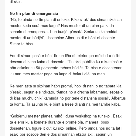
di skol.
No tin plan di emergensia
“Nò, te ainda no tin plan di enfoke. Kiko si aki dos siman skolnan
mester keda será mas largu? Nos mester di un plan pa kada
senario di emergensia. I un bùdjèt p’esaki. Serka un kalamidat
mester di un bùdjèt”, Josephine Albertus di e bònt di dosente
Simar ta bisa.
For di siman pasá e bònt tin un liña di telefon pa mèldu i a risibí
desena di keho kaba di dosente. “Tin skol públiko ku a kuminsá e
aña eskolar ku 50 porshento ménos bùdjèt. Ta bisa e dosentenan
ku nan mes mester paga pa kapa di boka i djèl pa man.
Ke men asta si skolnan habri promé, hopi di nan lo no tabata kla
p’esaki, segun e sindikato. “Ainda no a drecha labamano, espasio
di klas muchu chikí kaminda no por tene distansha sosial”, Albertus
ta konta. Ta asuntu ku e bònt a trese dilanti na mei tambe kaba.
“Gobièrnu mester planea mihó i duna workshop na tur skol. Esaki
ta e eror ku a kometé durante e promé ola, manera: boso
dosentenan, figure it out ku skol online. Pero ainda nos no ta lat i
esaki por sosodé den e dos simannan èkstra aki:, segun un