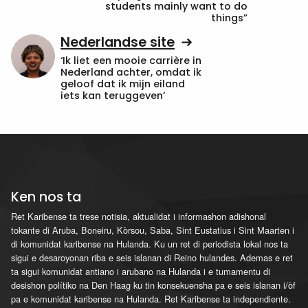
students mainly want to do
things”
Nederlandse site
‘Ik liet een mooie carrière in
Nederland achter, omdat ik
geloof dat ik mijn eiland
iets kan teruggeven’
Ken nos ta
Ret Karibense ta trese notisia, aktualidat i informashon adishonal
tokante di Aruba, Boneiru, Kòrsou, Saba, Sint Eustatius i Sint Maarten i
di komunidat karibense na Hulanda. Ku un ret di periodista lokal nos ta
sigui e desaroyonan riba e seis islanan di Reino hulandes. Ademas e ret
ta sigui komunidat antiano i arubano na Hulanda i e tumamentu di
desishon polítiko na Den Haag ku tin konsekuensha pa e seis islanan i/òf
pa e komunidat karibense na Hulanda. Ret Karibense ta independiente.