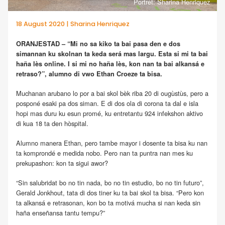
Portrèt: Sharina Henriquez
18 August 2020 | Sharina Henriquez
ORANJESTAD – “Mi no sa kiko ta bai pasa den e dos
simannan ku skolnan ta keda será mas largu. Esta si mi ta bai
haña lès online. I si mi no haña lès, kon nan ta bai alkansá e
retraso?”, alumno di vwo Ethan Croeze ta bisa.
Muchanan arubano lo por a bai skol bèk riba 20 di ougùstùs, pero a
posponé esaki pa dos siman. E di dos ola di corona ta dal e isla
hopi mas duru ku esun promé, ku entretantu 924 infekshon aktivo
di kua 18 ta den hòspital.
Alumno manera Ethan, pero tambe mayor i dosente ta bisa ku nan
ta komprondé e medida nobo. Pero nan ta puntra nan mes ku
prekupashon: kon ta sigui awor?
“Sin salubridat bo no tin nada, bo no tin estudio, bo no tin futuro”,
Gerald Jonkhout, tata di dos tiner ku ta bai skol ta bisa. “Pero kon
ta alkansá e retrasonan, kon bo ta motivá mucha si nan keda sin
haña enseñansa tantu tempu?”