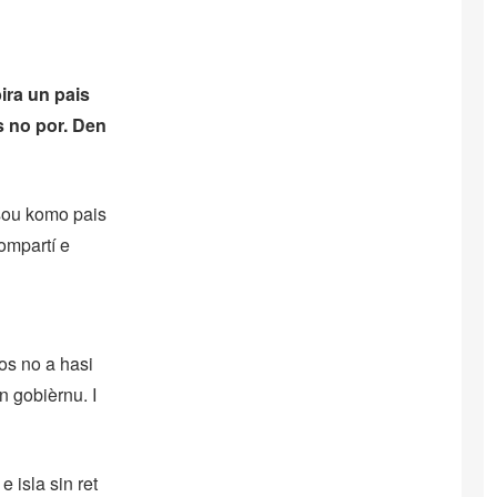
ira un pais
s no por. Den
rsou komo pais
ompartí e
os no a hasi
 gobièrnu. I
e isla sin ret