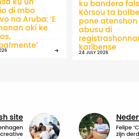
sá ku un
ku bandera fals
io di mbo
Kòrsou ta bolb
ivo na Aruba: ‘E
pone atenshon 
onan akí ke
abusu di
os,
registrashonna
ipalmente’
karibense
026
24 JULY 2026
sh site
Neder
penhagen
Felipe ‘
 creative
zijn de