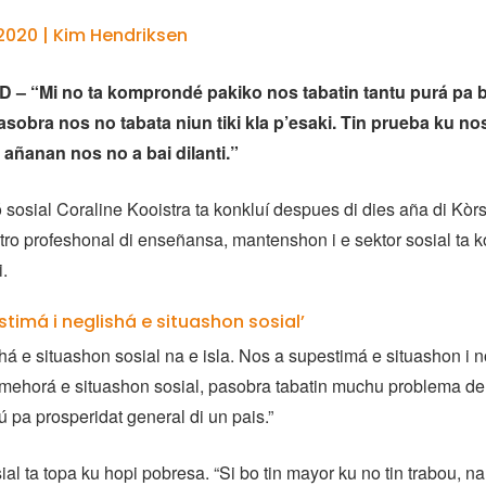
2020 | Kim Hendriksen
– “Mi no ta komprondé pakiko nos tabatin tantu purá pa b
obra nos no tabata niun tiki kla p’esaki. Tin prueba ku no
 añanan nos no a bai dilanti.”
 sosial Coraline Kooistra ta konkluí despues di dies aña di Kò
tro profeshonal di enseñansa, mantenshon i e sektor sosial ta k
.
stimá i neglishá e situashon sosial’
há e situashon sosial na e isla. Nos a supestimá e situashon i n
 mehorá e situashon sosial, pasobra tabatin muchu problema den
ú pa prosperidat general di un pais.”
al ta topa ku hopi pobresa. “Si bo tin mayor ku no tin trabou, na 