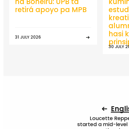
na Boneiru: UPB ta
kumin
retirá apoyo pa MPB
estud
kreat
alumn
hasi k
31 JULY 2026
prins
30 JULY 2
Engli
Loucette Rep
started a mid-level