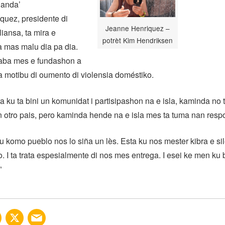
landa’
quez, presidente di
Jeanne Henriquez –
iansa, ta mira e
potrèt Kim Hendriksen
a mas malu dia pa dia.
aba mes e fundashon a
a motibu di oumento di violensia doméstiko.
ra ku ta bini un komunidat i partisipashon na e isla, kaminda no
 otro pais, pero kaminda hende na e isla mes ta tuma nan respo
ku komo pueblo nos lo siña un lès. Esta ku nos mester kibra e sil
no. I ta trata espesialmente di nos mes entrega. I esei ke men ku
”