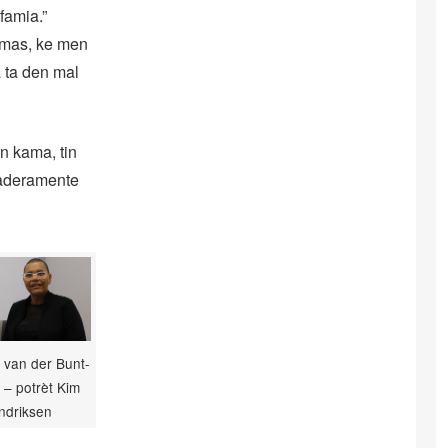
famia.”
r mas, ke men
a ta den mal
n kama, tin
daderamente
 van der Bunt-
– potrèt Kim
ndriksen