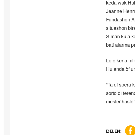
keda wak Hu
Jeanne Henri
Fundashon Al
situashon bir
Siman ku a k
bati alarma p
Lo e ker a mi
Hulanda òf un
“Ta di spera 
sorto di tere
mester hasié.
DELEN: