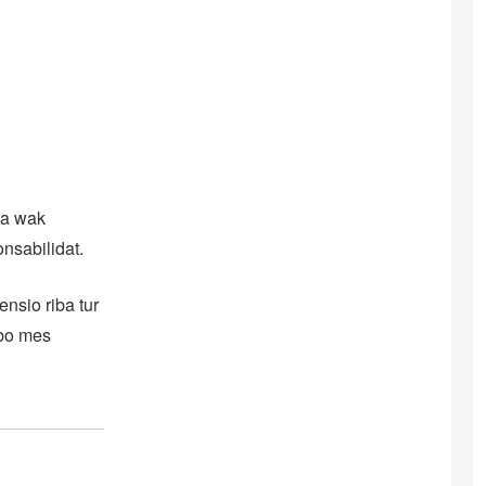
 ta wak
nsabilidat.
ensio riba tur
 bo mes