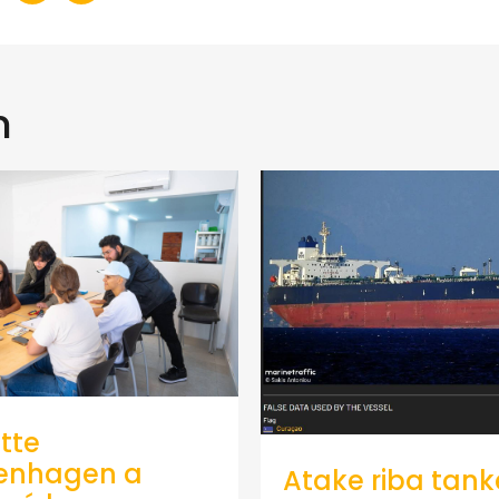
n
tte
enhagen a
Atake riba tank