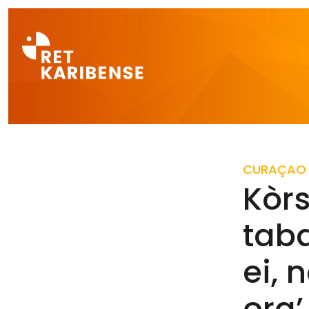
Direct naar a
CURAÇAO
Kòr
taba
ei, 
ora’