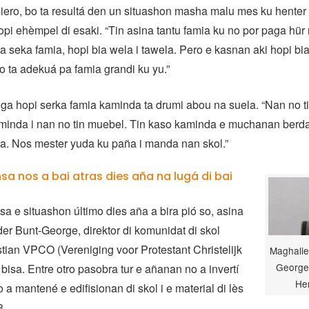
nsiero, bo ta resultá den un situashon masha malu mes ku henter 
hopi ehèmpel di esaki. “Tin asina tantu famia ku no por paga hü
ba seka famia, hopi bia wela i tawela. Pero e kasnan aki hopi bi
o ta adekuá pa famia grandi ku yu.”
ega hopi serka famia kaminda ta drumi abou na suela. “Nan no ti
uminda i nan no tin muebel. Tin kaso kaminda e muchanan ber
da. Nos mester yuda ku paña i manda nan skol.”
sa nos a bai atras dies aña na lugá di bai
 e situashon último dies aña a bira pió so, asina
er Bunt-George, direktor di komunidat di skol
istian VPCO (Vereniging voor Protestant Christelijk
Maghalie
George 
 bisa. Entre otro pasobra tur e añanan no a invertí
He
 a mantené e edifisionan di skol i e material di lès
3.