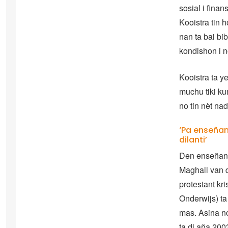
sosial i fina
Kooistra tin 
nan ta bai bi
kondishon i n
Kooistra ta y
muchu tiki k
no tin nèt na
‘Pa enseñan
dilanti’
Den enseñansa
Maghali van d
protestant kr
Onderwijs) ta
mas. Asina no
ta di aña 200