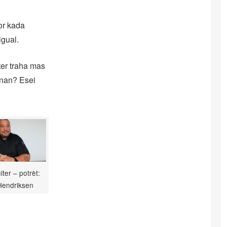
or kada
igual.
ter traha mas
anan? Esei
iter – potrèt:
Hendriksen