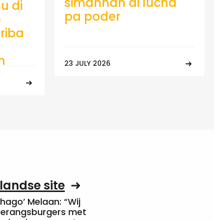
simannan di lucha
u di
pa poder
e
riba
n
23 JULY 2026
landse site
Chago’ Melaan: “Wij
rderangsburgers met