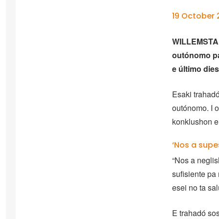
19 October 
WILLEMSTAD 
outónomo pas
e último dies
Esaki trahadó
outónomo. I o
konklushon ei
‘Nos a supe
“Nos a neglis
sufisiente pa
esei no ta sal
E trahadó sosi