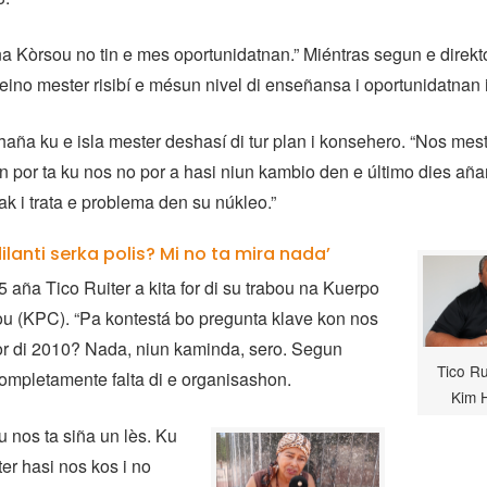
a Kòrsou no tin e mes oportunidatnan.” Miéntras segun e direkt
no mester risibí e mésun nivel di enseñansa i oportunidatnan 
aña ku e isla mester deshasí di tur plan i konsehero. “Nos mes
 por ta ku nos no por a hasi niun kambio den e último dies añ
k i trata e problema den su núkleo.”
dilanti serka polis? Mi no ta mira nada’
 aña Tico Ruiter a kita for di su trabou na Kuerpo
ou (KPC). “Pa kontestá bo pregunta klave kon nos
 for di 2010? Nada, niun kaminda, sero. Segun
Tico Ru
kompletamente falta di e organisashon.
Kim 
u nos ta siña un lès. Ku
r hasi nos kos i no