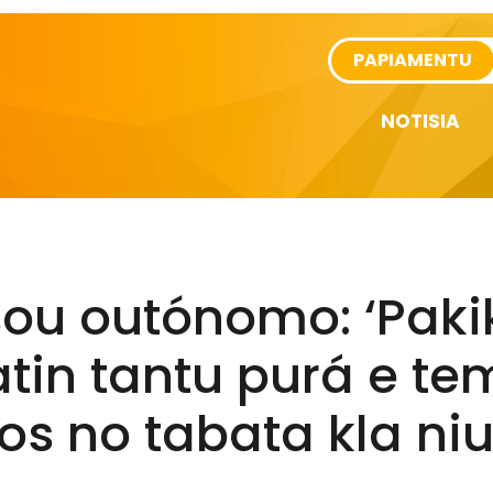
rtikel
PAPIAMENTU
NOTISIA
sou outónomo: ‘Paki
tin tantu purá e t
nos no tabata kla ni