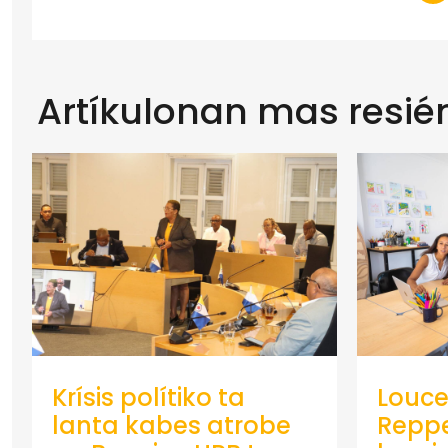
Artíkulonan mas resié
Krísis polítiko ta
Louce
lanta kabes atrobe
Repp