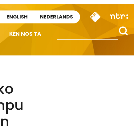
ENGLISH
NEDERLANDS
KEN NOS TA
ko
empu
un