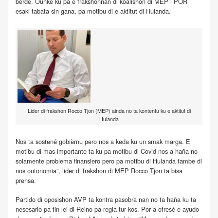
bèrdè. Ounke ku pa e frakshonnan di koalishon di MEP i POR
esaki tabata sin gana, pa motibu di e aktitut di Hulanda.
Lider di frakshon Rocco Tjon (MEP) ainda no ta kontentu ku e aktitut di
Hulanda
Nos ta sostené gobièrnu pero nos a keda ku un smak marga. E
motibu di mas importante ta ku pa motibu di Covid nos a haña no
solamente problema finansiero pero pa motibu di Hulanda tambe di
nos outonomia”, lider di frakshon di MEP Rocco Tjon ta bisa
prensa.
Partido di oposishon AVP ta kontra pasobra nan no ta haña ku ta
nesesario pa tin lei di Reino pa regla tur kos. Por a ofresé e ayudo