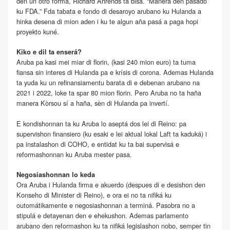
den un otro forma, Richard Ahrends ta bisa. “Manera den pasado
ku FDA.” Fda tabata e fondo di desaroyo arubano ku Hulanda a
hinka desena di mion aden i ku te algun aña pasá a paga hopi
proyekto kuné.
Kiko e dil ta enserá?
Aruba pa kasi mei miar di florin, (kasi 240 mion euro) ta tuma
fiansa sin interes di Hulanda pa e krísis di corona. Ademas Hulanda
ta yuda ku un refinansiamentu barata di e debenan arubano na
2021 i 2022, loke ta spar 80 mion florin. Pero Aruba no ta haña
manera Kòrsou sí a haña, sèn di Hulanda pa invertí.
E kondishonnan ta ku Aruba lo aseptá dos lei di Reino: pa
supervishon finansiero (ku esaki e lei aktual lokal Laft ta kaduká) i
pa instalashon di COHO, e entidat ku ta bai supervisá e
reformashonnan ku Aruba mester pasa.
Negosiashonnan lo keda
Ora Aruba i Hulanda firma e akuerdo (despues di e desishon den
Konseho di Minister di Reino), e ora ei no ta nifiká ku
outomátikamente e negosiashonnan a terminá. Pasobra no a
stipulá e detayenan den e ehekushon. Ademas parlamento
arubano den reformashon ku ta nifiká legislashon nobo, semper tin