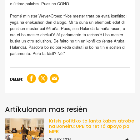
e último palabra. Pues no COHO.
Promé minister Wever-Croes: “Nos mester trata pa evitá konflikto i
yega na ehekushon den diálogo. Mi ta duna un ehèmpel: edat di
penshun mester bai 66 aña. Pues, sea Hulanda ta haña rason, e
ora ei bo mester ehekut’é òf parlamento ta rechas’é i bo mester
buska un otro solushon. De fakto no tin un konflikto (entre Aruba i
Hulanda). Pasobra bo no por keda diskutí si bo no tin e sosten di
parlamento. Pero ta fásil? Nò.”
DELEN:
Artíkulonan mas resién
Krísis polítiko ta lanta kabes atrobe
na Boneiru: UPB ta retirá apoyo pa
MPB
31 JULY 2026