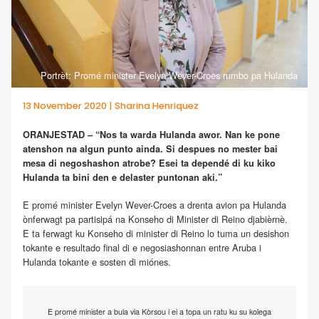
Portrèt: Promé minister Evelyn Wever-Croes rumbo pa Hulanda
13 November 2020 | Sharina Henriquez
ORANJESTAD – “Nos ta warda Hulanda awor. Nan ke pone
atenshon na algun punto ainda. Si despues no mester bai
mesa di negoshashon atrobe? Esei ta dependé di ku kiko
Hulanda ta bini den e delaster puntonan aki.”
E promé minister Evelyn Wever-Croes a drenta avion pa Hulanda
ònferwagt pa partisipá na Konseho di Minister di Reino djabièrnè.
E ta ferwagt ku Konseho di minister di Reino lo tuma un desishon
tokante e resultado final di e negosiashonnan entre Aruba i
Hulanda tokante e sosten di miónes.
E promé minister a bula via Kòrsou i ei a topa un ratu ku su kolega