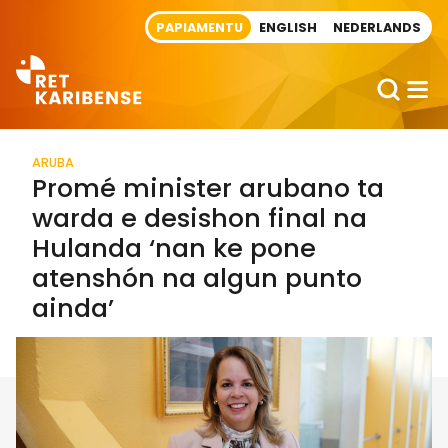
Direct naar artikel
PAPIAMENTU
ENGLISH
NEDERLANDS
ARUBA
Promé minister arubano ta
warda e desishon final na
Hulanda ‘nan ke pone
atenshón na algun punto
ainda’