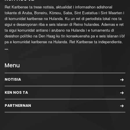
Ret Karibense ta trese notisia, aktualidat i informashon adishonal
tokante di Aruba, Boneiru, Kòrsou, Saba, Sint Eustatius i Sint Maarten i
di komunidat karibense na Hulanda. Ku un ret di periodista lokal nos ta
sigui e desaroyonan riba e seis islanan di Reino hulandes. Ademas e ret
ta sigui komunidat antiano i arubano na Hulanda i e tumamentu di
desishon polítiko na Den Haag ku tin konsekuensha pa e seis islanan i/òf
pa e komunidat karibense na Hulanda. Ret Karibense ta independiente.
...
Menu
NOTISIA
KEN NOS TA
PARTNERNAN