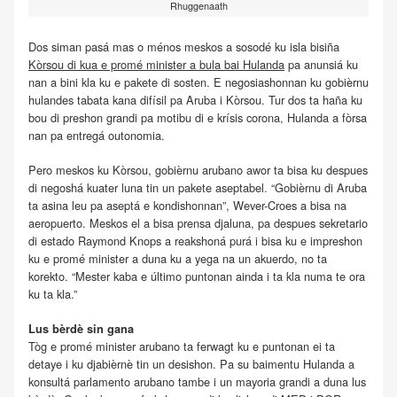
Rhuggenaath
Dos siman pasá mas o ménos meskos a sosodé ku isla bisiña
Kòrsou di kua e promé minister a bula bai Hulanda
pa anunsiá ku
nan a bini kla ku e pakete di sosten. E negosiashonnan ku gobièrnu
hulandes tabata kana difísil pa Aruba i Kòrsou. Tur dos ta haña ku
bou di preshon grandi pa motibu di e krísis corona, Hulanda a fòrsa
nan pa entregá outonomia.
Pero meskos ku Kòrsou, gobièrnu arubano awor ta bisa ku despues
di negoshá kuater luna tin un pakete aseptabel. “Gobièrnu di Aruba
ta asina leu pa aseptá e kondishonnan”, Wever-Croes a bisa na
aeropuerto. Meskos el a bisa prensa djaluna, pa despues sekretario
di estado Raymond Knops a reakshoná purá i bisa ku e impreshon
ku e promé minister a duna ku a yega na un akuerdo, no ta
korekto. “Mester kaba e último puntonan ainda i ta kla numa te ora
ku ta kla.”
Lus bèrdè sin gana
Tòg e promé minister arubano ta ferwagt ku e puntonan ei ta
detaye i ku djabièrnè tin un desishon. Pa su baimentu Hulanda a
konsultá parlamento arubano tambe i un mayoria grandi a duna lus