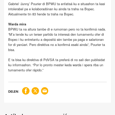
Gabriel ‘Junny’ Pourier di BPWU ta enfatisá ku e situashon ta kasi
intolerabel pa e kolaboradónan ku ainda ta traha na Bopec.
Aktualmente tin 83 hende ta traha na Bopec.
Warda mira
BPWU ta na altura tambe di e rumornan pero no ta konfirmá nada.
“M’a tende ku un terser partido ta interesá den tumamentu ofer di
Bopec i ku entretantu a depositá sèn tambe pa paga e salarionan
for di yanüari. Pero direktiva no a konfirmá esaki ainda”, Pourier ta
bisa.
E ta bisa ku direktiva di PdVSA ta preferá di no sali den publisidat
ku informashon. “Por lo pronto mester keda warda i spera riba un
tumamentu ofer rápido.”
DELEN: