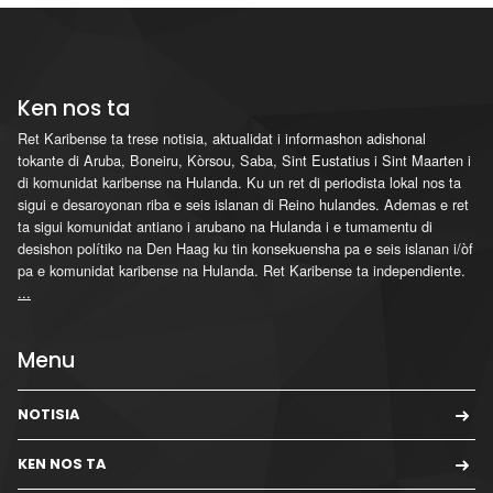
Ken nos ta
Ret Karibense ta trese notisia, aktualidat i informashon adishonal
tokante di Aruba, Boneiru, Kòrsou, Saba, Sint Eustatius i Sint Maarten i
di komunidat karibense na Hulanda. Ku un ret di periodista lokal nos ta
sigui e desaroyonan riba e seis islanan di Reino hulandes. Ademas e ret
ta sigui komunidat antiano i arubano na Hulanda i e tumamentu di
desishon polítiko na Den Haag ku tin konsekuensha pa e seis islanan i/òf
pa e komunidat karibense na Hulanda. Ret Karibense ta independiente.
...
Menu
NOTISIA
KEN NOS TA