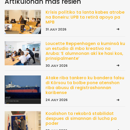
Artíkulonan mas resién
Krísis polítiko ta lanta kabes atrobe
na Boneiru: UPB ta retirá apoyo pa
MPB
31 JULY 2026
Loucette Reppenhagen a kuminsá ku
un estudio di mbo kreativo na
Aruba: ‘E alumnonan akí ke hasi kos,
prinsipalmente’
30 JULY 2026
Atake riba tankero ku bandera falsu
di Kòrsou ta bolbe pone atenshon
riba abusu di registrashonnan
karibense
24 JULY 2026
Koalishon ta rekobrá stabilidat
despues di simannan di lucha pa
poder