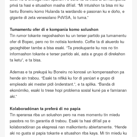
privá ta hasi e situashon masha difísil. “Mi intuishon ta bisa mi ku
tantu Boneiru komo Hulanda ta wardando e pasonan ku e doño, e
gigante di zeta venesolano PdVSA, lo tuma.”
Tumamentu ofer di e kompania komo solushon
Tin rumor tokante negoshashon ku un terser partido pa tumamentu
ofer di Bopec, pero no tin notisia konkreto. Coffie ta di akuerdo ku
gezaghèber tambe a bisa esaki. “Ta preokupante ku nos no tin
informashon tokante e terser partido aki, asta e grupo di direkshon
ta ketu”, e ta bisa.
Ademas e ta prekupá ku Boneiru no konosé un kompensashon pa
hende sin trabou. “Esaki ta nifiká ku for di yanüari e grupo di
empleado aki mester pidi ònderstant.”, e ta splika. “Banda di
ekonómiko, esaki lo trese hopi problema sosial kuné pa e famianan
aki.”
Kolaboradónan ta preferá di no papia
Tin speransa riba un solushon pero na mes momentu tin miedu
pasobra no tin garantia di trabou. Esaki ta hasi difísil pa e
kolaboradónan pa ekspresá nan malkontentu abiertamente. “Hende
aki no gusta si papia tokante e situashon riba kaya. Mi tin miedu ku