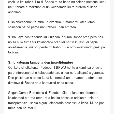
esaki lo kai robes. I ta di Bopec mi ta haña mi salario mensual ketu
bai”, tabata e reakshon di un kolaboradó ku ta preferá di keda
anónimo.
E kolaboradónan ta mira un eventual tumamentu ofer komo
solushon pa no pèrdè nan trabou i nan entrada.
“Riba kaya nos ta tende ku Hulanda lo tuma Bopèc ofer, pero nos
no sa si lo tuma tur kolaboradó ofer. Mi no tin kurashi di papia
abiertamente, mi por pèrdè mi trabou”, un otro kolaboradó prekupá
ta bisa.
Sindikatonan tambe ta den insertidumbre
Ounke e sindikatonan Fedebon i BPWU huntu a kuminsá e lucha
pa e interesnan di e kolaboradónan, ainda no a alkansá siguransa.
Den pasio nan a tende ku ta kontemplá un tumamentu ofer, pero
direktiva di Bopec no a komuniká nada ainda.
Segun Gerald Bernabela di Fedebon último lunanan diferente
kolaboradó a tuma retiru òf a bai ku penshun adelantá. “No tin
transparensia i serka algun kolaboradó pasenshi a kaba. Mi no por
tuma nan na malu.”