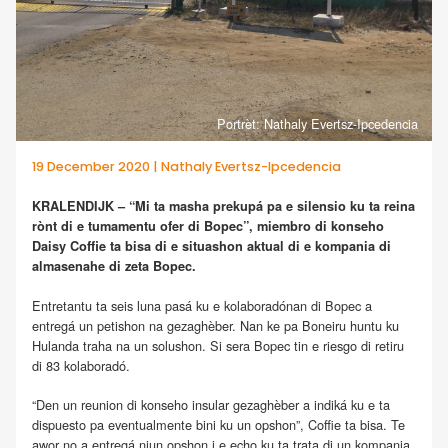
Portrèt: Nathaly Evertsz-Ipcedencia
19 December 2020 | Nathaly Evertsz-Ipcedencia
KRALENDIJK – “Mi ta masha prekupá pa e silensio ku ta reina
rònt di e tumamentu ofer di Bopec”, miembro di konseho
Daisy Coffie ta bisa di e situashon aktual di e kompania di
almasenahe di zeta Bopec.
Entretantu ta seis luna pasá ku e kolaboradónan di Bopec a
entregá un petishon na gezaghèber. Nan ke pa Boneiru huntu ku
Hulanda traha na un solushon. Si sera Bopec tin e riesgo di retiru
di 83 kolaboradó.
“Den un reunion di konseho insular gezaghèber a indiká ku e ta
dispuesto pa eventualmente bini ku un opshon”, Coffie ta bisa. Te
awor no a entregá niun opshon i e echo ku ta trata di un kompania