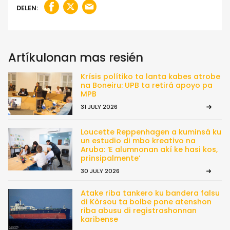
DELEN:
Artíkulonan mas resién
Krísis polítiko ta lanta kabes atrobe
na Boneiru: UPB ta retirá apoyo pa
MPB
31 JULY 2026
Loucette Reppenhagen a kuminsá ku
un estudio di mbo kreativo na
Aruba: ‘E alumnonan akí ke hasi kos,
prinsipalmente’
30 JULY 2026
Atake riba tankero ku bandera falsu
di Kòrsou ta bolbe pone atenshon
riba abusu di registrashonnan
karibense