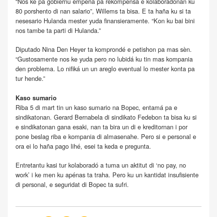
“Nos ke pa gobièrnu empeñá pa rekompensá e kolaboradónan ku
80 porshento di nan salario”, Willems ta bisa. E ta haña ku si ta
nesesario Hulanda mester yuda finansieramente. “Kon ku bai bini
nos tambe ta parti di Hulanda.”
Diputado Nina Den Heyer ta komprondé e petishon pa mas sèn.
“Gustosamente nos ke yuda pero no lubidá ku tin mas kompania
den problema. Lo nifiká un un areglo eventual lo mester konta pa
tur hende.”
Kaso sumario
Riba 5 di mart tin un kaso sumario na Bopec, entamá pa e
sindikatonan. Gerard Bernabela di sindikato Fedebon ta bisa ku si
e sindikatonan gana esaki, nan ta bira un di e kreditornan i por
pone beslag riba e kompania di almasenahe. Pero si e personal e
ora ei lo haña pago lihé, esei ta keda e pregunta.
Entretantu kasi tur kolaboradó a tuma un aktitut di ‘no pay, no
work’ i ke men ku apénas ta traha. Pero ku un kantidat insufisiente
di personal, e seguridat di Bopec ta sufri.