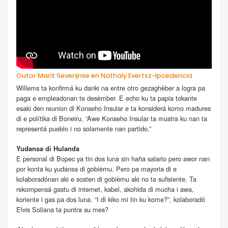
Outor Marit Severijnse en Nathaly Evertsz-Ipcedencia
Willems ta konfirmá ku danki na entre otro gezaghèber a logra pa
paga e empleadonan te desèmber. E echo ku ta papia tokante
esaki den reunion di Konseho Insular e ta konsiderá komo madures
di e polítika di Boneiru. “Awe Konseho Insular ta mustra ku nan ta
representá pueblo i no solamente nan partido.”
Yudansa di Hulanda
E personal di Bopec ya tin dos luna sin haña salario pero awor nan
por konta ku yudansa di gobièrnu. Pero pa mayoria di e
kolaboradónan aki e sosten di gobièrnu aki no ta sufisiente. Ta
rekompensá gastu di internet, kabel, akohida di mucha i awa,
koriente i gas pa dos luna. “I di kiko mi tin ku kome?”, kolaboradó
Elvis Soliana ta puntra su mes?