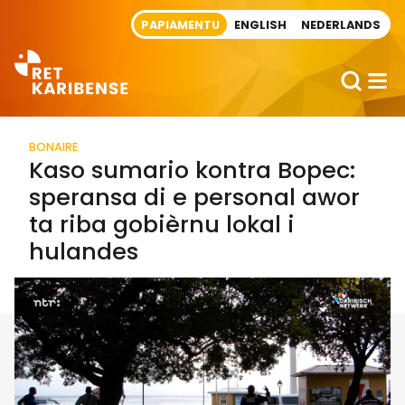
Direct naar artikel
PAPIAMENTU
ENGLISH
NEDERLANDS
BONAIRE
Kaso sumario kontra Bopec:
speransa di e personal awor
ta riba gobièrnu lokal i
hulandes