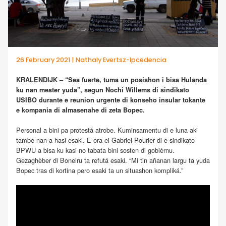
26 February 2021 | Nathaly Evertsz-Ipcedencia
KRALENDIJK – “Sea fuerte, tuma un posishon i bisa Hulanda
ku nan mester yuda”, segun Nochi Willems di sindikato
USIBO durante e reunion urgente di konseho insular tokante
e kompania di almasenahe di zeta Bopec.
Personal a bini pa protestá atrobe. Kuminsamentu di e luna aki
tambe nan a hasi esaki. E ora ei Gabriel Pourier di e sindikato
BPWU a bisa ku kasi no tabata bini sosten di gobièrnu.
Gezaghèber di Boneiru ta refutá esaki. “Mi tin añanan largu ta yuda
Bopec tras di kortina pero esaki ta un situashon kompliká.”