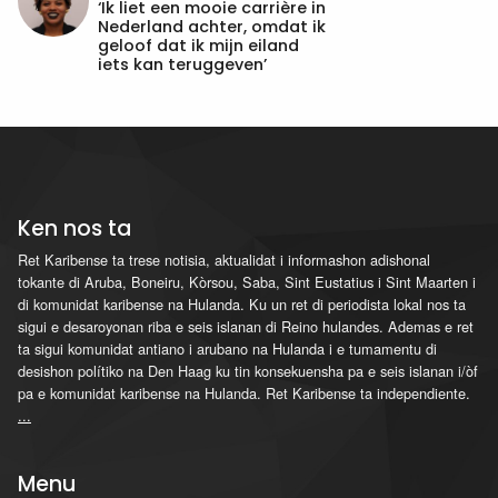
‘Ik liet een mooie carrière in
Nederland achter, omdat ik
geloof dat ik mijn eiland
iets kan teruggeven’
Ken nos ta
Ret Karibense ta trese notisia, aktualidat i informashon adishonal
tokante di Aruba, Boneiru, Kòrsou, Saba, Sint Eustatius i Sint Maarten i
di komunidat karibense na Hulanda. Ku un ret di periodista lokal nos ta
sigui e desaroyonan riba e seis islanan di Reino hulandes. Ademas e ret
ta sigui komunidat antiano i arubano na Hulanda i e tumamentu di
desishon polítiko na Den Haag ku tin konsekuensha pa e seis islanan i/òf
pa e komunidat karibense na Hulanda. Ret Karibense ta independiente.
...
Menu