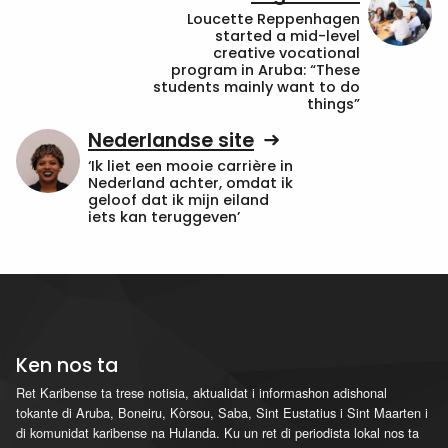
Loucette Reppenhagen
started a mid-level
creative vocational
program in Aruba: “These
students mainly want to do
things”
Nederlandse site
‘Ik liet een mooie carrière in
Nederland achter, omdat ik
geloof dat ik mijn eiland
iets kan teruggeven’
Ken nos ta
Ret Karibense ta trese notisia, aktualidat i informashon adishonal
tokante di Aruba, Boneiru, Kòrsou, Saba, Sint Eustatius i Sint Maarten i
di komunidat karibense na Hulanda. Ku un ret di periodista lokal nos ta