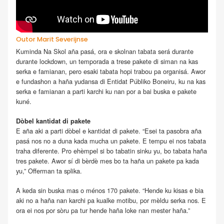
Outor Marit Severijnse
Kuminda Na Skol aña pasá, ora e skolnan tabata será durante
durante lockdown, un temporada a trese pakete di siman na kas
serka e famianan, pero esaki tabata hopi trabou pa organisá. Awor
e fundashon a haña yudansa di Entidat Públiko Boneiru, ku na kas
serka e famianan a parti karchi ku nan por a bai buska e pakete
kuné.
Dòbel kantidat di pakete
E aña aki a parti dòbel e kantidat di pakete. “Esei ta pasobra aña
pasá nos no a duna kada mucha un pakete. E tempu ei nos tabata
traha diferente. Pro ehèmpel si bo tabatin sinku yu, bo tabata haña
tres pakete. Awor sí di bèrdè mes bo ta haña un pakete pa kada
yu,” Offerman ta splika.
A keda sin buska mas o ménos 170 pakete. “Hende ku kisas e bia
aki no a haña nan karchi pa kualke motibu, por mèldu serka nos. E
ora ei nos por sòru pa tur hende haña loke nan mester haña.”