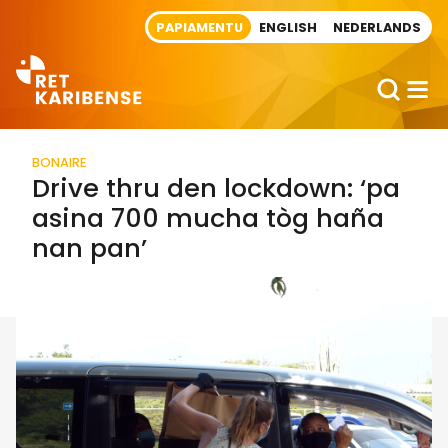
Direct naar artikel
PAPIAMENTU
ENGLISH
NEDERLANDS
BONAIRE
Drive thru den lockdown: ‘pa
asina 700 mucha tòg haña
nan pan’