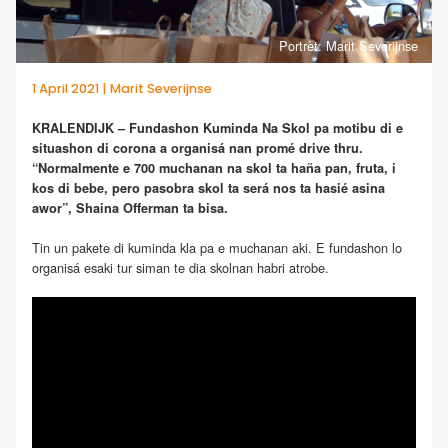
Portrèt: Marit Severijnse
1 April 2021 | Marit Severijnse
KRALENDIJK – Fundashon Kuminda Na Skol pa motibu di e
situashon di corona a organisá nan promé drive thru.
“Normalmente e 700 muchanan na skol ta haña pan, fruta, i
kos di bebe, pero pasobra skol ta será nos ta hasié asina
awor”, Shaina Offerman ta bisa.
Tin un pakete di kuminda kla pa e muchanan aki. E fundashon lo
organisá esaki tur siman te dia skolnan habri atrobe.