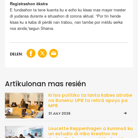
Registrashon èkstra
E fundashon ta tene kuenta ku e echo ku kisas mas mayor mester
di yudansa durante e situashon di corona aktual. “Por tin hende
kisas ku a kaba di pèrdè nan trabou, nan tambe por mèldu serka
nos ainda,”segun Shaina.
DELEN:
Artíkulonan mas resién
Krísis polítiko ta lanta kabes atrobe
na Boneiru: UPB ta retirá apoyo pa
MPB
31 JULY 2026
Loucette Reppenhagen a kuminsá ku
un estudio di mbo kreativo na