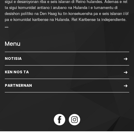
sigui e desaroyonan riba e seis islanan di Reino hulandes. Ademas e ret
ta sigui komunidat antiano i arubano na Hulanda i e tumamentu di
desishon polítiko na Den Haag ku tin konsekuensha pa e seis islanan i/òf
pa e komunidat karibense na Hulanda. Ret Karibense ta independiente.
...
Menu
NOTISIA
KEN NOS TA
PARTNERNAN