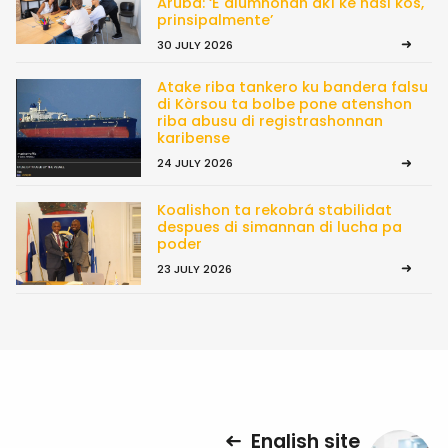
Aruba: ‘E alumnonan akí ke hasi kos,
prinsipalmente’
30 JULY 2026
Atake riba tankero ku bandera falsu
di Kòrsou ta bolbe pone atenshon
riba abusu di registrashonnan
karibense
24 JULY 2026
Koalishon ta rekobrá stabilidat
despues di simannan di lucha pa
poder
23 JULY 2026
English site