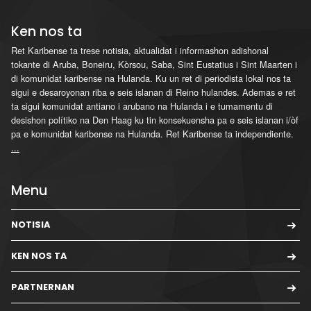
Ken nos ta
Ret Karibense ta trese notisia, aktualidat i informashon adishonal
tokante di Aruba, Boneiru, Kòrsou, Saba, Sint Eustatius i Sint Maarten i
di komunidat karibense na Hulanda. Ku un ret di periodista lokal nos ta
sigui e desaroyonan riba e seis islanan di Reino hulandes. Ademas e ret
ta sigui komunidat antiano i arubano na Hulanda i e tumamentu di
desishon polítiko na Den Haag ku tin konsekuensha pa e seis islanan i/òf
pa e komunidat karibense na Hulanda. Ret Karibense ta independiente.
...
Menu
NOTISIA
KEN NOS TA
PARTNERNAN