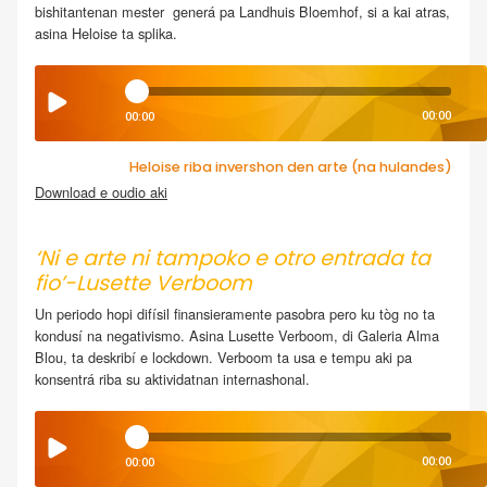
bishitantenan mester generá pa Landhuis Bloemhof, si a kai atras,
asina Heloise ta splika.
00:00
00:00
Heloise riba invershon den arte (na hulandes)
Download e oudio aki
.
‘Ni e arte ni tampoko e otro entrada ta
fio’-Lusette Verboom
Un periodo hopi difísil finansieramente pasobra pero ku tòg no ta
kondusí na negativismo. Asina Lusette Verboom, di Galeria Alma
Blou, ta deskribí e lockdown. Verboom ta usa e tempu aki pa
konsentrá riba su aktividatnan internashonal.
00:00
00:00