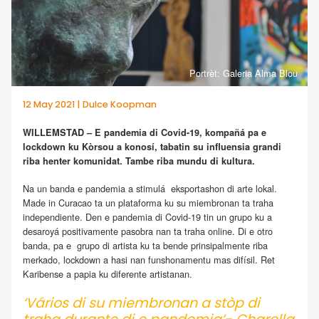
Portrèt: Galeria Alma Blou
12 May 2021 | Dulce Koopman
WILLEMSTAD – E pandemia di Covid-19, kompañá pa e
lockdown ku Kòrsou a konosí, tabatin su influensia grandi
riba henter komunidat. Tambe riba mundu di kultura.
Na un banda e pandemia a stimulá eksportashon di arte lokal.
Made in Curacao ta un plataforma ku su miembronan ta traha
independiente. Den e pandemia di Covid-19 tin un grupo ku a
desaroyá positivamente pasobra nan ta traha online. Di e otro
banda, pa e grupo di artista ku ta bende prinsipalmente riba
merkado, lockdown a hasi nan funshonamentu mas difísil. Ret
Karibense a papia ku diferente artistanan.
‘Vários di su miembronan a stòp di