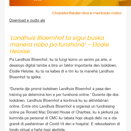
Charella Riedel riba e merkado nobo
Download e oudio aki
.
‘Landhuis Bloemhof ta sigui buska
manera nobo pa funshoná’ – Elodie
Heloise
Pa Landhuis Bloemhof, ku ta fungi komo un sentro pa arte, e
desaroyo digital tambe a bira un faktor importante den lockdown.
Elodie Heloise, ku ta na kabes di e tim ku ta manehá Landhuis
Bloemhof ta splika:
“Durante dje promé lockdown Landhuis Bloemhof a pasa den
training pa determiná kon e por funshoná online.” Durante dje dos
lockdown, Landhuis Bloemhof a kontinuá ku su aktividatnan
online. Entre otro Landhuis Bloemhof a organisá un fundraising
online pa Ronald Mac Donald House of Charities, ku a pèrkurá pa
kuminda pa personal di CMC ku tabata hopi okupá debí na e ola
grandi di pashèntnan di Covid-19 den e hospital. E rekoudashon di
fondo virtual a haña hopi akohida.