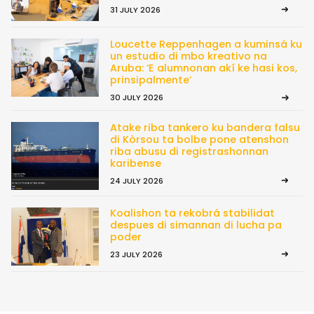
31 JULY 2026
Loucette Reppenhagen a kuminsá ku
un estudio di mbo kreativo na
Aruba: ‘E alumnonan akí ke hasi kos,
prinsipalmente’
30 JULY 2026
Atake riba tankero ku bandera falsu
di Kòrsou ta bolbe pone atenshon
riba abusu di registrashonnan
karibense
24 JULY 2026
Koalishon ta rekobrá stabilidat
despues di simannan di lucha pa
poder
23 JULY 2026