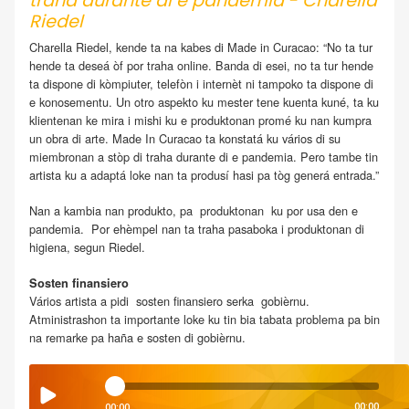
traha durante di e pandemia’- Charella
Riedel
Charella Riedel, kende ta na kabes di Made in Curacao: “No ta tur
hende ta deseá òf por traha online. Banda di esei, no ta tur hende
ta dispone di kòmpiuter, telefòn i internèt ni tampoko ta dispone di
e konosementu. Un otro aspekto ku mester tene kuenta kuné, ta ku
klientenan ke mira i mishi ku e produktonan promé ku nan kumpra
un obra di arte. Made In Curacao ta konstatá ku vários di su
miembronan a stòp di traha durante di e pandemia. Pero tambe tin
artista ku a adaptá loke nan ta produsí hasi pa tòg generá entrada.”
Nan a kambia nan produkto, pa produktonan ku por usa den e
pandemia. Por ehèmpel nan ta traha pasaboka i produktonan di
higiena, segun Riedel.
Sosten finansiero
Vários artista a pidi sosten finansiero serka gobièrnu.
Atministrashon ta importante loke ku tin bia tabata problema pa bin
na remarke pa haña e sosten di gobièrnu.
00:00
00:00