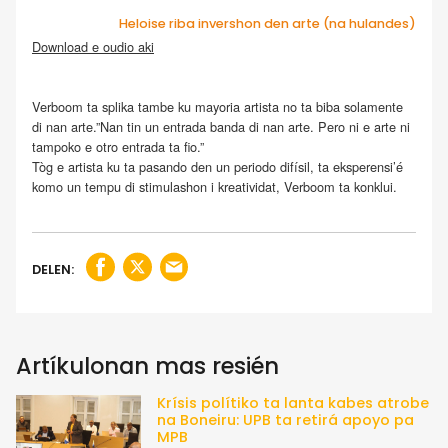
Heloise riba invershon den arte (na hulandes)
Download e oudio aki
.
Verboom ta splika tambe ku mayoria artista no ta biba solamente
di nan arte.”Nan tin un entrada banda di nan arte. Pero ni e arte ni
tampoko e otro entrada ta fio.”
Tòg e artista ku ta pasando den un periodo difísil, ta eksperensi’é
komo un tempu di stimulashon i kreatividat, Verboom ta konklui.
DELEN:
Artíkulonan mas resién
Krísis polítiko ta lanta kabes atrobe
na Boneiru: UPB ta retirá apoyo pa
MPB