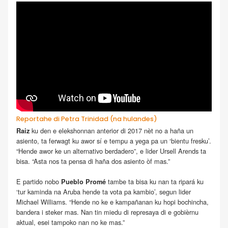
Reportahe di Petra Trinidad (na hulandes)
ku den e elekshonnan anterior di 2017 nèt no a haña un
Raiz
asiento, ta ferwagt ku awor sí e tempu a yega pa un ‘bientu fresku’.
“Hende awor ke un alternativo berdadero”, e lider Ursell Arends ta
bisa. “Asta nos ta pensa di haña dos asiento òf mas.”
E partido nobo
tambe ta bisa ku nan ta ripará ku
Pueblo Promé
‘tur kaminda na Aruba hende ta vota pa kambio’, segun lider
Michael Williams. “Hende no ke e kampañanan ku hopi bochincha,
bandera i steker mas. Nan tin miedu di represaya di e gobièrnu
aktual, esei tampoko nan no ke mas.”