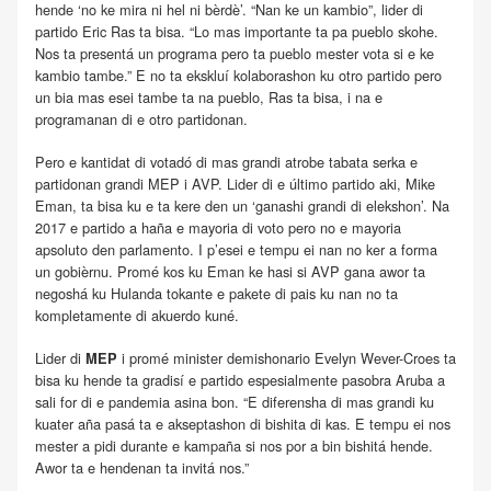
hende ‘no ke mira ni hel ni bèrdè’. “Nan ke un kambio”, lider di
partido Eric Ras ta bisa. “Lo mas importante ta pa pueblo skohe.
Nos ta presentá un programa pero ta pueblo mester vota si e ke
kambio tambe.” E no ta ekskluí kolaborashon ku otro partido pero
un bia mas esei tambe ta na pueblo, Ras ta bisa, i na e
programanan di e otro partidonan.
Pero e kantidat di votadó di mas grandi atrobe tabata serka e
partidonan grandi MEP i AVP. Lider di e último partido aki, Mike
Eman, ta bisa ku e ta kere den un ‘ganashi grandi di elekshon’. Na
2017 e partido a haña e mayoria di voto pero no e mayoria
apsoluto den parlamento. I p’esei e tempu ei nan no ker a forma
un gobièrnu. Promé kos ku Eman ke hasi si AVP gana awor ta
negoshá ku Hulanda tokante e pakete di pais ku nan no ta
kompletamente di akuerdo kuné.
Lider di
i promé minister demishonario Evelyn Wever-Croes ta
MEP
bisa ku hende ta gradisí e partido espesialmente pasobra Aruba a
sali for di e pandemia asina bon. “E diferensha di mas grandi ku
kuater aña pasá ta e akseptashon di bishita di kas. E tempu ei nos
mester a pidi durante e kampaña si nos por a bin bishitá hende.
Awor ta e hendenan ta invitá nos.”