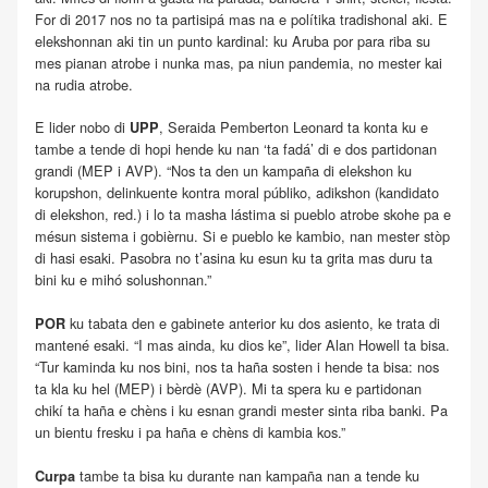
For di 2017 nos no ta partisipá mas na e polítika tradishonal aki. E
elekshonnan aki tin un punto kardinal: ku Aruba por para riba su
mes pianan atrobe i nunka mas, pa niun pandemia, no mester kai
na rudia atrobe.
E lider nobo di
, Seraida Pemberton Leonard ta konta ku e
UPP
tambe a tende di hopi hende ku nan ‘ta fadá’ di e dos partidonan
grandi (MEP i AVP). “Nos ta den un kampaña di elekshon ku
korupshon, delinkuente kontra moral públiko, adikshon (kandidato
di elekshon, red.) i lo ta masha lástima si pueblo atrobe skohe pa e
mésun sistema i gobièrnu. Si e pueblo ke kambio, nan mester stòp
di hasi esaki. Pasobra no t’asina ku esun ku ta grita mas duru ta
bini ku e mihó solushonnan.”
ku tabata den e gabinete anterior ku dos asiento, ke trata di
POR
mantené esaki. “I mas ainda, ku dios ke”, lider Alan Howell ta bisa.
“Tur kaminda ku nos bini, nos ta haña sosten i hende ta bisa: nos
ta kla ku hel (MEP) i bèrdè (AVP). Mi ta spera ku e partidonan
chikí ta haña e chèns i ku esnan grandi mester sinta riba banki. Pa
un bientu fresku i pa haña e chèns di kambia kos.”
tambe ta bisa ku durante nan kampaña nan a tende ku
Curpa