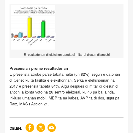
E resultadonan di elekshon banda di mitar di diesun di anochi
Presensia i promé resultadonan
E presensia atrobe parse tabata haltu (un 82%), segun e datonan
di Censo ku ta fasilitá e elekshonnan. Serka e elekshonnan na
2017 e presensia tabata 84%. Algu despues di mitar di diesun di
anochi a konta voto na 26 sentro elektoral, ku 46 pa bai ainda,
inkluso urnanan mobil. MEP ta na kabes, AVP ta di dos, sigui pa
Raiz, MAS i Accion 21.
DELEN: