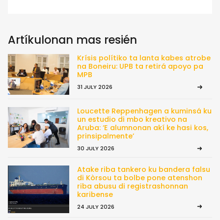
Artíkulonan mas resién
Krísis polítiko ta lanta kabes atrobe
na Boneiru: UPB ta retirá apoyo pa
MPB
31 JULY 2026
Loucette Reppenhagen a kuminsá ku
un estudio di mbo kreativo na
Aruba: ‘E alumnonan akí ke hasi kos,
prinsipalmente’
30 JULY 2026
Atake riba tankero ku bandera falsu
di Kòrsou ta bolbe pone atenshon
riba abusu di registrashonnan
karibense
24 JULY 2026