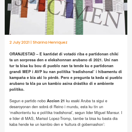
2 July 2021 | Sharina Henriquez
ORANJESTAD – E kantidat di votadó riba e partidonan chikí
ta un sorpresa den e elekshonnan arubano di 2021. Uní nan
tur ta bisa ku bou di pueblo nan ta tende ku e partidonan
grandi MEP i AVP ku nan polítika ‘tradishonal’ i hibamentu di
kampaña e bia aki lo pèrdè. Pero e pregunta ta keda si pueblo
arubano ta kla pa un kambio asina drástiko di e ambiente
polítiko.
Segun e partido nobo
ku esaki Aruba ta sigui e
Accion 21
desaroyonan den sobrá di Reino i mundu, esta ku tin un
‘malkontentu ku e polítika tradishonal’, segun lider Miguel Mansur. I
e lider di MAS, Marisol Lopez-Tromp, tambe ta bisa ku basta dia
kaba hende ke un kambio den e ‘kultura di gobernashon’: