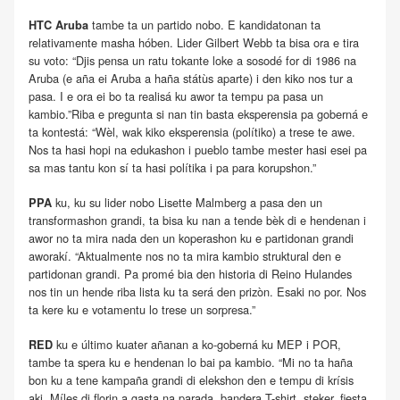
tambe ta un partido nobo. E kandidatonan ta
HTC Aruba
relativamente masha hóben. Lider Gilbert Webb ta bisa ora e tira
su voto: “Djis pensa un ratu tokante loke a sosodé for di 1986 na
Aruba (e aña ei Aruba a haña státùs aparte) i den kiko nos tur a
pasa. I e ora ei bo ta realisá ku awor ta tempu pa pasa un
kambio.”Riba e pregunta si nan tin basta eksperensia pa goberná e
ta kontestá: “Wèl, wak kiko eksperensia (polítiko) a trese te awe.
Nos ta hasi hopi na edukashon i pueblo tambe mester hasi esei pa
sa mas tantu kon sí ta hasi polítika i pa para korupshon.”
ku, ku su lider nobo Lisette Malmberg a pasa den un
PPA
transformashon grandi, ta bisa ku nan a tende bèk di e hendenan i
awor no ta mira nada den un koperashon ku e partidonan grandi
aworakí. “Aktualmente nos no ta mira kambio struktural den e
partidonan grandi. Pa promé bia den historia di Reino Hulandes
nos tin un hende riba lista ku ta será den prizòn. Esaki no por. Nos
ta kere ku e votamentu lo trese un sorpresa.”
ku e último kuater añanan a ko-goberná ku MEP i POR,
RED
tambe ta spera ku e hendenan lo bai pa kambio. “Mi no ta haña
bon ku a tene kampaña grandi di elekshon den e tempu di krísis
aki. Míles di florin a gasta na parada, bandera T-shirt, steker, fiesta.