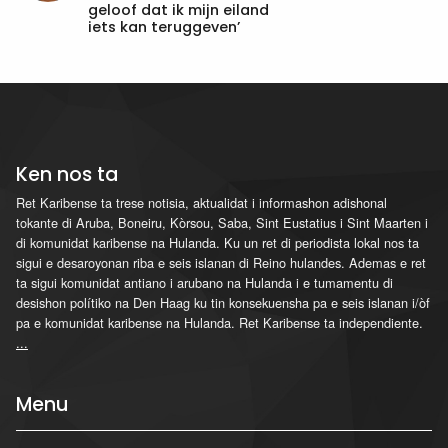
geloof dat ik mijn eiland
iets kan teruggeven’
Ken nos ta
Ret Karibense ta trese notisia, aktualidat i informashon adishonal
tokante di Aruba, Boneiru, Kòrsou, Saba, Sint Eustatius i Sint Maarten i
di komunidat karibense na Hulanda. Ku un ret di periodista lokal nos ta
sigui e desaroyonan riba e seis islanan di Reino hulandes. Ademas e ret
ta sigui komunidat antiano i arubano na Hulanda i e tumamentu di
desishon polítiko na Den Haag ku tin konsekuensha pa e seis islanan i/òf
pa e komunidat karibense na Hulanda. Ret Karibense ta independiente.
...
Menu