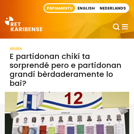
Direct naar artikel
PAPIAMENTU
ENGLISH
NEDERLANDS
ARUBA
E partidonan chikí ta
sorprendé pero e partidonan
grandi bèrdaderamente lo
bai?