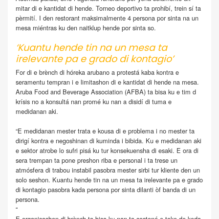
mitar di e kantidat di hende. Torneo deportivo ta prohibí, trein sí ta
pèrmití. I den restorant maksimalmente 4 persona por sinta na un
mesa miéntras ku den naitklup hende por sinta so.
‘Kuantu hende tin na un mesa ta
irelevante pa e grado di kontagio’
For di e brènch di hóreka arubano a protestá kaba kontra e
seramentu tempran i e limitashon di e kantidat di hende na mesa.
Aruba Food and Beverage Association (AFBA) ta bisa ku e tim d
krísis no a konsultá nan promé ku nan a disidí di tuma e
medidanan aki.
“E medidanan mester trata e kousa di e problema i no mester ta
dirigí kontra e negoshinan di kuminda i bibida. Ku e medidanan aki
e sektor atrobe lo sufri pisá ku tur konsekuensha di esaki. E ora di
sera trempan ta pone preshon riba e personal i ta trese un
atmósfera di trabou instabil pasobra mester sirbi tur kliente den un
solo seshon. Kuantu hende tin na un mesa ta irelevante pa e grado
di kontagio pasobra kada persona por sinta dilanti òf banda di un
persona.
“
E organisashon di brènch ta bisa ku nan ta sostené e toke de keda