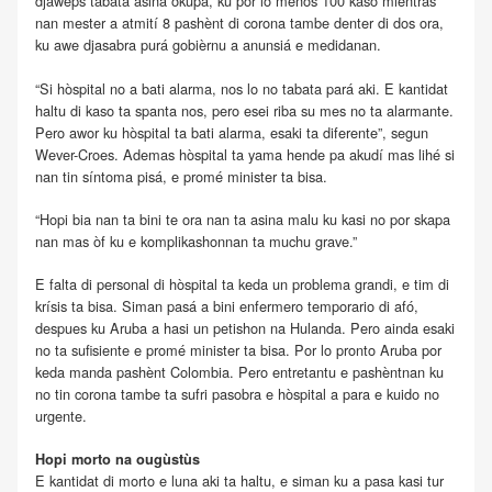
djaweps tabata asina okupá, ku por lo ménos 100 kaso miéntras
nan mester a atmití 8 pashènt di corona tambe denter di dos ora,
ku awe djasabra purá gobièrnu a anunsiá e medidanan.
“Si hòspital no a bati alarma, nos lo no tabata pará aki. E kantidat
haltu di kaso ta spanta nos, pero esei riba su mes no ta alarmante.
Pero awor ku hòspital ta bati alarma, esaki ta diferente”, segun
Wever-Croes. Ademas hòspital ta yama hende pa akudí mas lihé si
nan tin síntoma pisá, e promé minister ta bisa.
“Hopi bia nan ta bini te ora nan ta asina malu ku kasi no por skapa
nan mas òf ku e komplikashonnan ta muchu grave.”
E falta di personal di hòspital ta keda un problema grandi, e tim di
krísis ta bisa. Siman pasá a bini enfermero temporario di afó,
despues ku Aruba a hasi un petishon na Hulanda. Pero ainda esaki
no ta sufisiente e promé minister ta bisa. Por lo pronto Aruba por
keda manda pashènt Colombia. Pero entretantu e pashèntnan ku
no tin corona tambe ta sufri pasobra e hòspital a para e kuido no
urgente.
Hopi morto na ougùstùs
E kantidat di morto e luna aki ta haltu, e siman ku a pasa kasi tur