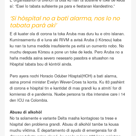
sí: “Esei lo tabata sufisiente pa para e fiestanan klandestino.”
‘Si hòspital no a bati alarma, nos lo no
tabata pará aki’
E di kuater ola di corona ta toka Aruba mas duru ku e otro islanan.
Kuminsamentu di e luna aki RIVM a avisá Aruba (i Kòrsou) kaba
ku nan ta tuma medida insufisiente pa evitá un oumento nobo. No
muchu despues Kòrsou a pone un toke de keda. Pero Aruba no a
haña medida asina severo nesesario pasobra e situashon na
Hòspital tabata bou di kòntròl ainda.
Pero ayera nochi Horacio Oduber Hòsptal(HOH) a bati alarma,
asina promé minister Evelyn Wever-Croes ta konta. Ku 83 pashènt
di corona e hòspital tin e kantidat di mas grandi ku a atmití for di
komienso di e pandemia. Nuebe persona ta riba intensive care i 14
den ICU na Colombia.
Abusu di alkohòl
No ta solamente e variante Delta masha kontagioso ta trese e
hòspital den problema grandi. Abusu di alkohòl tambe ta kousa
muchu víktima. E departamento di ayudo di emergensia for di