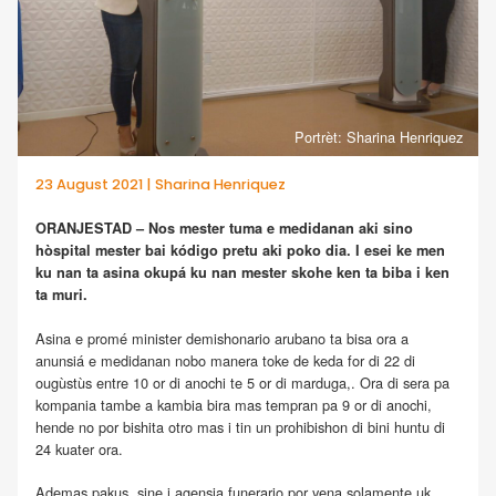
Portrèt: Sharina Henriquez
23 August 2021 | Sharina Henriquez
ORANJESTAD – Nos mester tuma e medidanan aki sino
hòspital mester bai kódigo pretu aki poko dia. I esei ke men
ku nan ta asina okupá ku nan mester skohe ken ta biba i ken
ta muri.
Asina e promé minister demishonario arubano ta bisa ora a
anunsiá e medidanan nobo manera toke de keda for di 22 di
ougùstùs entre 10 or di anochi te 5 or di marduga,. Ora di sera pa
kompania tambe a kambia bira mas tempran pa 9 or di anochi,
hende no por bishita otro mas i tin un prohibishon di bini huntu di
24 kuater ora.
Ademas pakus, sine i agensia funerario por yena solamente uk