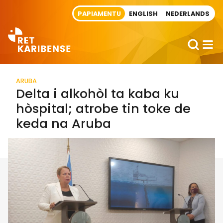
Direct naar artikel
PAPIAMENTU
ENGLISH
NEDERLANDS
ARUBA
Delta i alkohòl ta kaba ku
hòspital; atrobe tin toke de
keda na Aruba