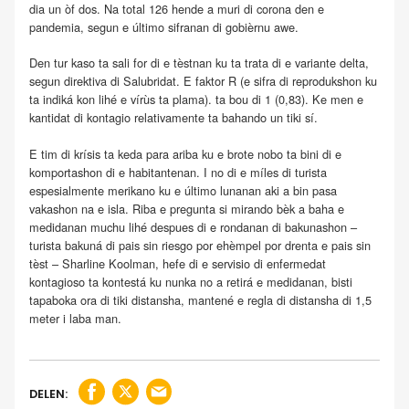
dia un òf dos. Na total 126 hende a muri di corona den e
pandemia, segun e último sifranan di gobièrnu awe.
Den tur kaso ta sali for di e tèstnan ku ta trata di e variante delta,
segun direktiva di Salubridat. E faktor R (e sifra di reprodukshon ku
ta indiká kon lihé e vírùs ta plama). ta bou di 1 (0,83). Ke men e
kantidat di kontagio relativamente ta bahando un tiki sí.
E tim di krísis ta keda para ariba ku e brote nobo ta bini di e
komportashon di e habitantenan. I no di e míles di turista
espesialmente merikano ku e último lunanan aki a bin pasa
vakashon na e isla. Riba e pregunta si mirando bèk a baha e
medidanan muchu lihé despues di e rondanan di bakunashon –
turista bakuná di pais sin riesgo por ehèmpel por drenta e pais sin
tèst – Sharline Koolman, hefe di e servisio di enfermedat
kontagioso ta kontestá ku nunka no a retirá e medidanan, bisti
tapaboka ora di tiki distansha, mantené e regla di distansha di 1,5
meter i laba man.
DELEN: