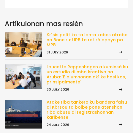
Artíkulonan mas resién
Krísis polítiko ta lanta kabes atrobe
na Boneiru: UPB ta retirá apoyo pa
MPB
31 JULY 2026
Loucette Reppenhagen a kuminsá ku
un estudio di mbo kreativo na
Aruba: ‘E alumnonan akí ke hasi kos,
prinsipalmente’
30 JULY 2026
Atake riba tankero ku bandera falsu
di Kòrsou ta bolbe pone atenshon
riba abusu di registrashonnan
karibense
24 JULY 2026