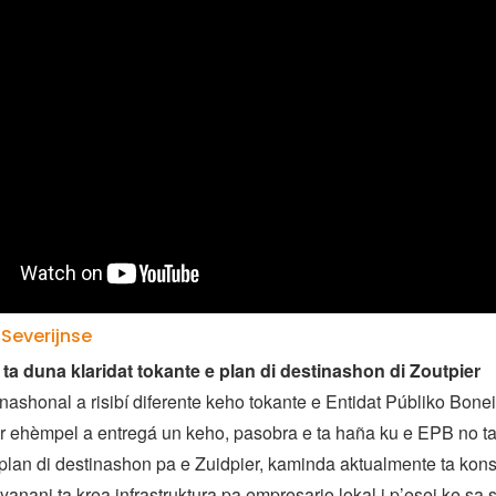
 Severijnse
ta duna klaridat tokante e plan di destinashon di Zoutpier
shonal a risibí diferente keho tokante e Entidat Públiko Bone
r ehèmpel a entregá un keho, pasobra e ta haña ku e EPB no t
 plan di destinashon pa e Zuidpier, kaminda aktualmente ta kon
yanani ta krea infrastruktura pa empresario lokal i p’esei ke sa s