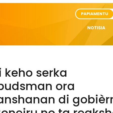
rtikel
PAPIAMENTU
NOTISIA
i keho serka
udsman ora
tanshanan di gobièr
Boneiru no ta reaks