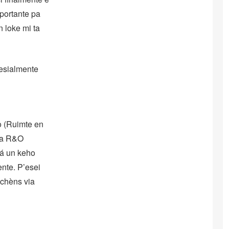
mportante pa
n loke mi ta
pesialmente
o (Ruimte en
bra R&O
gá un keho
ente. P’esei
 chèns via