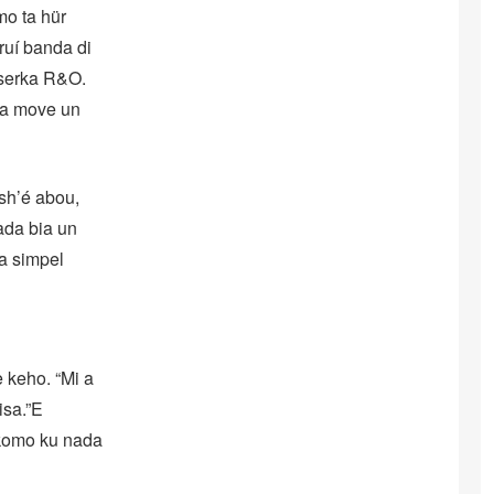
mo ta hür
ruí banda di
 serka R&O.
 a move un
sh’é abou,
Kada bia un
a simpel
 keho. “Mi a
isa.”E
 komo ku nada