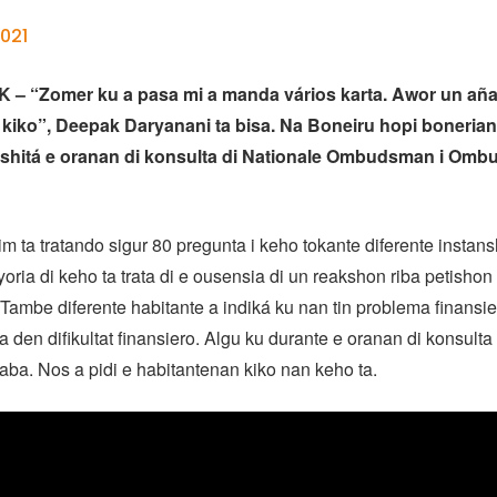
021
– “Zomer ku a pasa mi a manda vários karta. Awor un aña 
a kiko”, Deepak Daryanani ta bisa. Na Boneiru hopi boneria
bishitá e oranan di konsulta di Nationale Ombudsman i Om
tim ta tratando sigur 80 pregunta i keho tokante diferente instans
oria di keho ta trata di e ousensia di un reakshon riba petishon 
Tambe diferente habitante a indiká ku nan tin problema finansie
a den difikultat finansiero. Algu ku durante e oranan di konsulta 
kaba. Nos a pidi e habitantenan kiko nan keho ta.