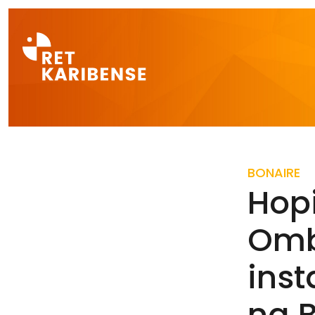
Direct naar a
BONAIRE
Hop
Omb
ins
na 