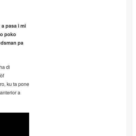
a pasa i mi
no poko
budsman pa
ha di
òf
ro, ku ta pone
anterior a