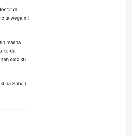
èster di
 no ta wega mi
 tin masha
ta kòrda
 nan oido ku
ki na Saba i