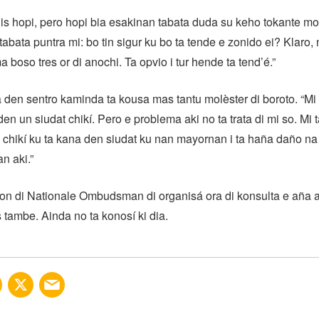
is hopi, pero hopi bia esakinan tabata duda su keho tokante mol
tabata puntra mi: bo tin sigur ku bo ta tende e zonido ei? Klaro,
a boso tres or di anochi. Ta opvio i tur hende ta tend’é.”
iba den sentro kaminda ta kousa mas tantu molèster di boroto. “Mi
en un siudat chikí. Pero e problema aki no ta trata di mi so. Mi 
 chikí ku ta kana den siudat ku nan mayornan i ta haña daño na
n aki.”
on di Nationale Ombudsman di organisá ora di konsulta e aña a
s tambe. Ainda no ta konosí ki dia.