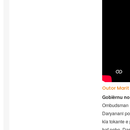
Outor Marit
Gobièrnu no 
Ombudsman na
Daryanani po
kla tokante e
haf nobo. Dar