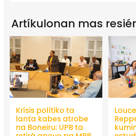
Artíkulonan mas resié
Krísis polítiko ta
Louce
lanta kabes atrobe
Repp
na Boneiru: UPB ta
kumin
retirá apoyo pa MPB
estud