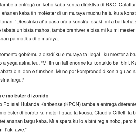
tambe a entregá un keho kaba kontra direktiva di R&O. Catalfu
 añanan kaba tin molèster di un muraya muchu haltu ku a konst
onan. “Diessinku aña pasá ora a konstruí esaki, mi a bai keha
 tabata un bista mahos, tambe brantwer a bisa mi ku mi mester
osnan pa motibu di e muraya.
mento gobièrnu a disidí ku e muraya ta ilegal i ku mester a ba
 a yega asina leu. “Mi tin un fail enorme ku kontakto bai bini. 
tabata bini den e funshon. Mi no por komprondé dikon algu asin
sina largu.”
a e molèster di zonido
o Polisial Hulanda Karibense (KPCN) tambe a entregá diferente
molèster di boroto ku motor i quad ta kousa, Claudia Critelli ta b
tei añanan largu kaba. Mi a spera ku lo a bini regla nobo, pero
i t’aki awe.”