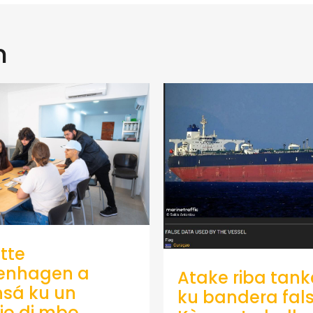
n
tte
enhagen a
Atake riba tank
sá ku un
ku bandera fals
io di mbo