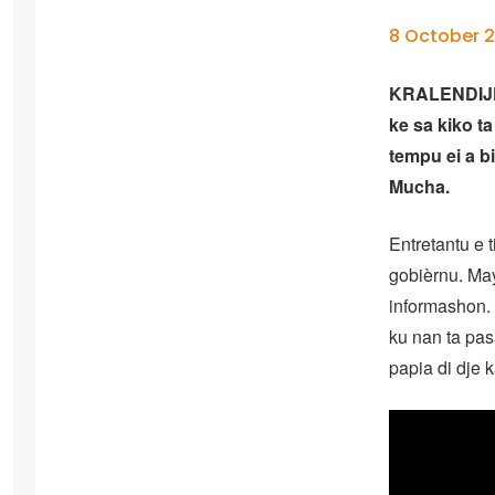
8 October 2
KRALENDIJK 
ke sa kiko t
tempu ei a 
Mucha.
Entretantu e 
gobièrnu. May
informashon. 
ku nan ta pas
papia di dje 