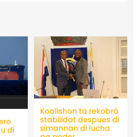
Koalishon ta rekobrá
stabilidat despues di
ero
simannan di lucha
u di
pa poder