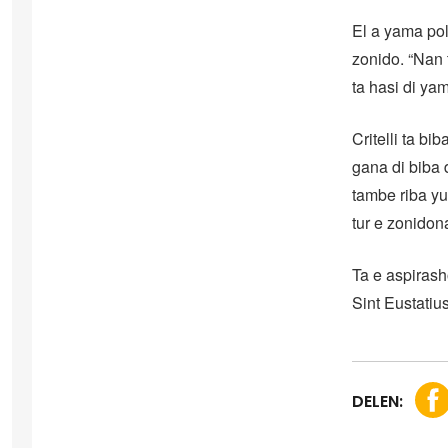
El a yama pol
zonido. “Nan 
ta hasi di yam
Critelli ta b
gana di biba d
tambe riba yu
tur e zonidona
Ta e aspirash
Sint Eustatiu
DELEN: