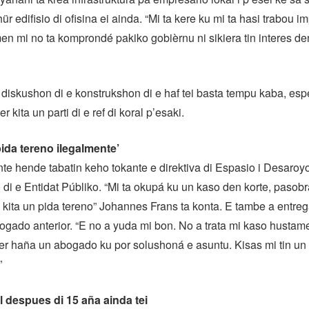
hür edifisio di ofisina ei ainda. “Mi ta kere ku mi ta hasi trabou i
en mi no ta komprondé pakiko gobièrnu ni sikiera tin interes de
diskushon di e konstrukshon di e haf tei basta tempu kaba, es
 kita un parti di e ref di koral p’esaki.
pida tereno ilegalmente’
te hende tabatin keho tokante e direktiva di Espasio i Desaroy
 di e Entidat Públiko. “Mi ta okupá ku un kaso den korte, paso
 kita un pida tereno” Johannes Frans ta konta. E tambe a entre
ogado anterior. “E no a yuda mi bon. No a trata mi kaso hustam
r haña un abogado ku por solushoná e asuntu. Kisas mi tin un
”
l despues di 15 aña ainda tei