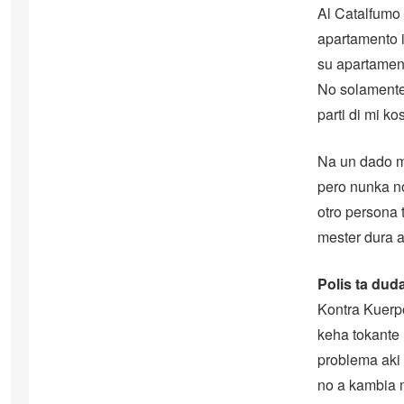
Al Catalfumo 
apartamento i
su apartament
No solamente
parti di mi k
Na un dado mo
pero nunka no
otro persona 
mester dura a
Polis ta dud
Kontra Kuerp
keha tokante 
problema aki 
no a kambia m