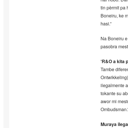
tin pèrmit pa 
Boneiru, ke m
hasi.”
Na Boneiru e 
pasobra mester
‘R&O a kita 
Tambe diferen
Ontwikkeling)
ilegalmente a
tokante su ab
awor mi meste
Ombudsman.
Muraya ilega