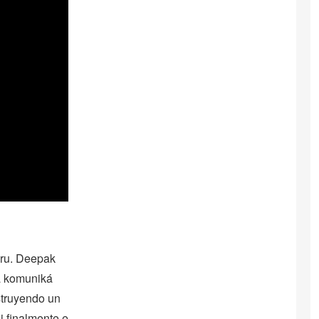
iru. Deepak
a komuniká
struyendo un
i finalmente e