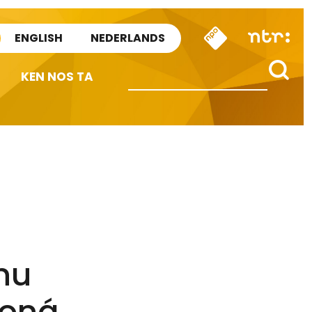
ENGLISH
NEDERLANDS
KEN NOS TA
nu
honá