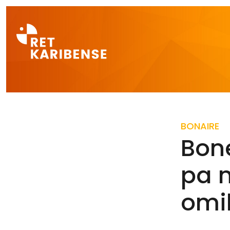
Direct naar a
BONAIRE
Bon
pa m
omi