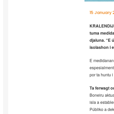
15 January 2
KRALENDIJK 
tuma medida
djaluna. “E 
isolashon i 
E medidanan ku
espesialment
por ta huntu 
Ta ferwagt o
Boneiru aktua
isla a establ
Públiko a dek