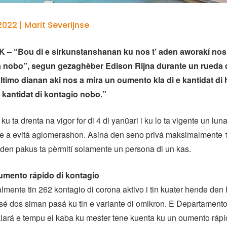
022 | Marit Severijnse
– “Bou di e sirkunstanshanan ku nos t’ aden aworakí nos
 nobo”, segun gezaghèber Edison Rijna durante un rueda 
último dianan aki nos a mira un oumento kla di e kantidat d
e kantidat di kontagio nobo.”
 ta drenta na vigor for di 4 di yanüari i ku lo ta vigente un luna
e a evitá aglomerashon. Asina den seno privá maksimalmente 
i den pakus ta pèrmití solamente un persona di un kas.
umento rápido di kontagio
lmente tin 262 kontagio di corona aktivo i tin kuater hende den 
esé dos siman pasá ku tin e variante di omikron. E Departamento
lará e tempu ei kaba ku mester tene kuenta ku un oumento rápi