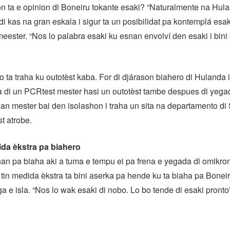
n ta e opinion di Boneiru tokante esaki? “Naturalmente na Hul
 di kas na gran eskala i sigur ta un posibilidat pa kontemplá esak
ster. “Nos lo palabra esaki ku esnan envolví den esaki i bini 
o ta traha ku outotèst kaba. For di djárason biahero di Hulanda 
 di un PCRtest mester hasi un outotèst tambe despues di yega
 nan mester bai den isolashon i traha un sita na departamento di
st atrobe.
da èkstra pa biahero
n pa biaha aki a tuma e tempu ei pa frena e yegada di omikro
 tin medida èkstra ta bini aserka pa hende ku ta biaha pa Bonei
ga e isla. “Nos lo wak esaki di nobo. Lo bo tende di esaki pronto