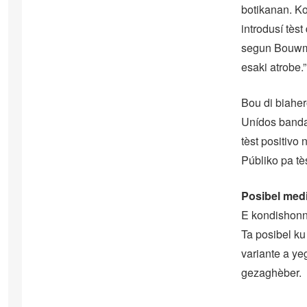
botikanan. Ko
introdusí tèst
segun Bouwmee
esaki atrobe.”
Bou di biaher
Unídos banda
tèst positivo
Públiko pa tè
Posibel medi
E kondishonna
Ta posibel ku
variante a ye
gezaghèber.