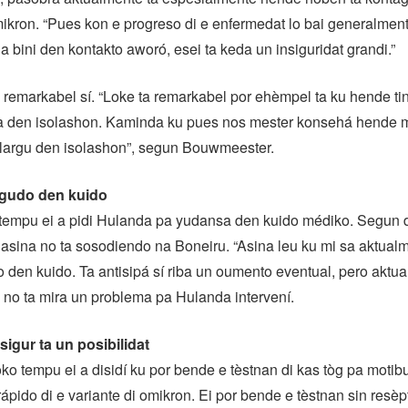
mikron. “Pues kon e progreso di e enfermedat lo bai generalment
 a bini den kontakto aworó, esei ta keda un insiguridat grandi.”
 remarkabel sí. “Loke ta remarkabel por ehèmpel ta ku hende t
 ta den isolashon. Kaminda ku pues nos mester konsehá hende
largu den isolashon”, segun Bouwmeester.
 agudo den kuido
tempu ei a pidi Hulanda pa yudansa den kuido médiko. Segun 
asina no ta sosodiendo na Boneiru. “Asina leu ku mi sa aktualm
o den kuido. Ta antisipá sí riba un oumento eventual, pero aktua
 no ta mira un problema pa Hulanda intervení.
sigur ta un posibilidat
o tempu ei a disidí ku por bende e tèstnan di kas tòg pa motibu
pido di e variante di omikron. Ei por bende e tèstnan sin resèp