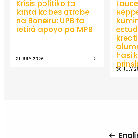
Krísis polítiko ta
Louce
lanta kabes atrobe
Repp
na Boneiru: UPB ta
kumin
retirá apoyo pa MPB
estud
kreat
alumn
hasi k
31 JULY 2026
prins
30 JULY 2
Engli