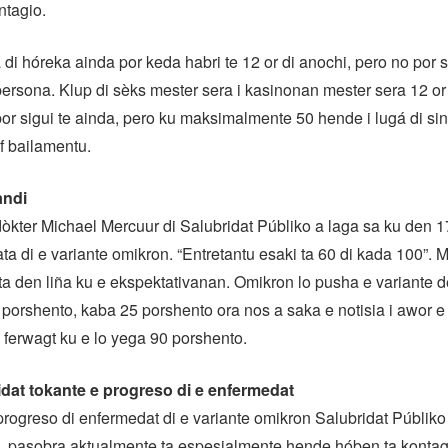
ntagio.
di hóreka ainda por keda habri te 12 or di anochi, pero no por 
ersona. Klup di sèks mester sera i kasinonan mester sera 12 or 
or sigui te ainda, pero ku maksimalmente 50 hende i lugá di sint
f bailamentu.
andi
kter Michael Mercuur di Salubridat Públiko a laga sa ku den 17
ata di e variante omikron. “Entretantu esaki ta 60 di kada 100”. 
 ta den liña ku e ekspektativanan. Omikron lo pusha e variante de
porshento, kaba 25 porshento ora nos a saka e notisia i awor e
 ferwagt ku e lo yega 90 porshento.
idat tokante e progreso di e enfermedat
progreso di enfermedat di e variante omikron Salubridat Públiko 
a, pasobra aktualmente ta espesialmente hende hóben ta kontag