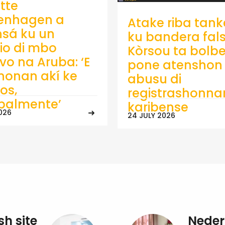
tte
enhagen a
Atake riba tank
sá ku un
ku bandera fals
io di mbo
Kòrsou ta bolb
ivo na Aruba: ‘E
pone atenshon 
onan akí ke
abusu di
os,
registrashonna
ipalmente’
karibense
026
24 JULY 2026
sh site
Neder