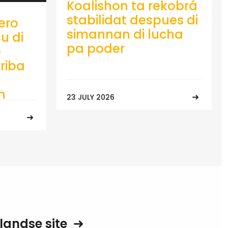
Koalishon ta rekobrá
stabilidat despues di
ero
simannan di lucha
u di
pa poder
e
riba
n
23 JULY 2026
landse site