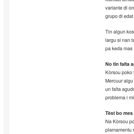
variante di o
grupo di edat
Tin algun kos
largu si nan
pa keda mas 
No tin falta
Kòrsou poko 
Mercuur algu 
un falta agud
problema i mi
Tèst bo mes 
Na Kòrsou pok
plamamentu rá