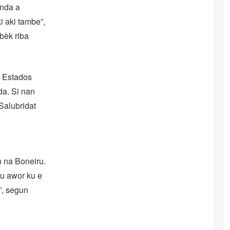
anda a
i aki tambe”,
bèk riba
i Estados
da. Si nan
 Salubridat
n na Boneiru.
ru awor ku e
”, segun