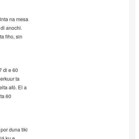
sinta na mesa
di anochi.
a fiho, sin
 di e 60
Merkuur ta
lta afó. El a
 ta 60
por duna tiki
iá ku e