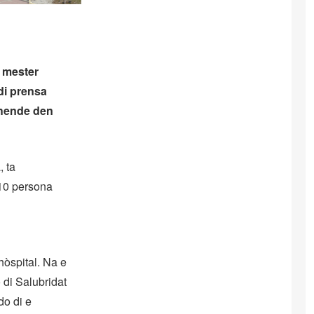
 mester
di prensa
i hende den
, ta
10 persona
hòspital. Na e
 di Salubridat
do di e