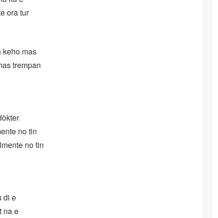
e ora tur
in keho mas
 mas trempan
dòkter
ente no tin
lmente no tin
 di e
t na e