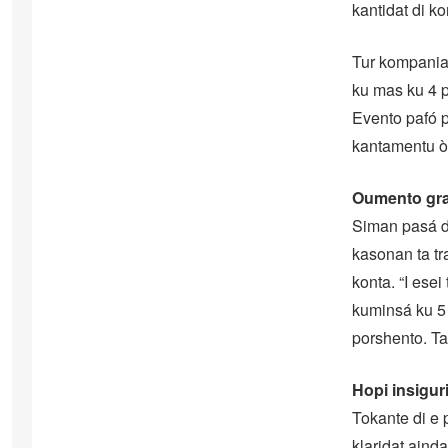
kantidat di ko
Tur kompania 
ku mas ku 4 p
Evento pafó p
kantamentu ò
Oumento gr
Siman pasá dò
kasonan ta tr
konta. “I esei
kuminsá ku 5 
porshento. Ta
Hopi insigur
Tokante di e 
klaridat aind