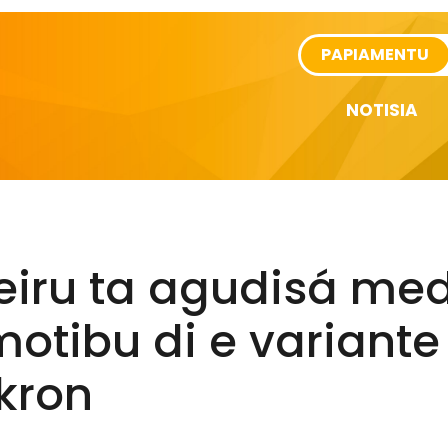
rtikel
PAPIAMENTU
NOTISIA
eiru ta agudisá me
otibu di e variante
kron