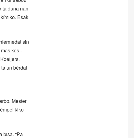
o ta duna nan
 kímiko. Esaki
enfermedat sin
 mas kos -
 Koeijers.
 ta un bèrdat
 arbo. Mester
hèmpel kiko
a bisa. “Pa