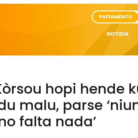
rtikel
PAPIAMENTU
NOTISIA
Kòrsou hopi hende k
du malu, parse ‘niu
no falta nada’