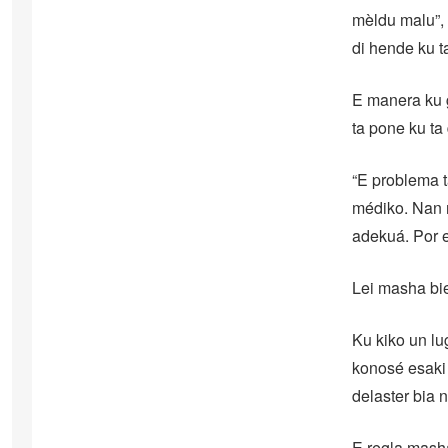
mèldu malu”, 
di hende ku t
E manera ku g
ta pone ku ta 
“E problema 
médiko. Nan n
adekuá. Por e
Lei masha bi
Ku kiko un lu
konosé esaki 
delaster bia 
E regla masha