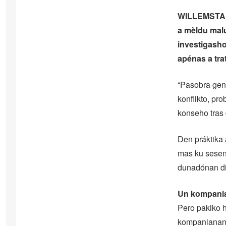
WILLEMSTAD 
a mèldu malu
investigasho
apénas a tra
“Pasobra gen
konflikto, pro
konseho tras 
Den práktika a
mas ku sesent
dunadónan di 
Un kompania
Pero pakiko h
kompanianan n