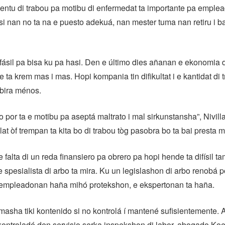
entu di trabou pa motibu di enfermedat ta importante pa emplea
si nan no ta na e puesto adekuá, nan mester tuma nan retiru i 
fásil pa bisa ku pa hasi. Den e último dies añanan e ekonomia 
 ta krem mas i mas. Hopi kompania tin difikultat i e kantidat di
 bira ménos.
o por ta e motibu pa aseptá maltrato i mal sirkunstansha”, Nivilla
lat òf trempan ta kita bo di trabou tòg pasobra bo ta bai presta 
 falta di un reda finansiero pa obrero pa hopi hende ta difísil t
 e spesialista di arbo ta mira. Ku un legislashon di arbo renobá po
 empleadonan haña mihó protekshon, e ekspertonan ta haña.
n masha tiki kontenido si no kontrolá í mantené sufisientemente.
ntroladó den servisio serka inspekshon di labor, abogado Koei