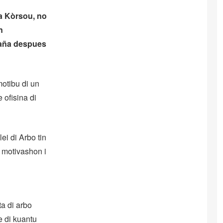
a Kòrsou, no
n
 aña despues
otibu di un
 ofisina di
ei di Arbo tin
 motivashon i
a di arbo
e di kuantu