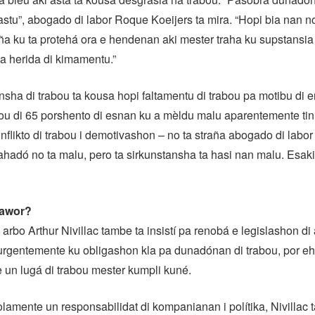
stu”, abogado di labor Roque Koeijers ta mira. “Hopi bia nan n
 ku ta protehá ora e hendenan aki mester traha ku supstansia
a herida di kimamentu.”
nsha di trabou ta kousa hopi faltamentu di trabou pa motibu di 
bou di 65 porshento di esnan ku a mèldu malu aparentemente tin
flikto di trabou i demotivashon – no ta straña abogado di labor
rahadó no ta malu, pero ta sirkunstansha ta hasi nan malu. Esaki
 awor?
 arbo Arthur Nivillac tambe ta insistí pa renobá e legislashon di
urgentemente ku obligashon kla pa dunadónan di trabou, por e
un lugá di trabou mester kumpli kuné.
olamente un responsabilidat di kompanianan i polítika, Nivillac t