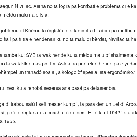
segun Nivillac. Asina no ta logra pa kombatí e problema di e ka
a mèldu malu na e isla.
obièrnu di Kòrsou ta registrá e faltamentu d trabou pa motibu d
difísil pa filtra e hendenan ku no ta malu di bèrdat, Nivillac ta h
ta tambe ku: SVB ta wak hende ku ta mèldu malu ofishalmente k
o ta wak kiko mas por tin. Asina no por referí hende pa e yud
hèmpel un trahadó sosial, sikólogo òf spesialista ergonómiko.”
eu mes, ku a renobá sesenta aña pasá pa delaster bia
gá di trabou salú i seif mester kumpli, ta pará den un Lei di Arb
sí, pero e reglanan ta ‘masha bieu mes’. E lei ta di 1942 i a upd
na 1955.
 bieu aki asta ta kousa desgrasia na trabou. “Pasobra dunadón