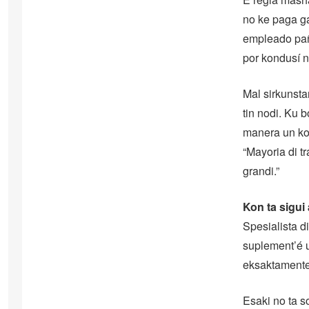
no ke paga ga
empleado paña
por kondusí n
Mal sirkunsta
tin nodi. Ku 
manera un kon
“Mayoria di t
grandi.”
Kon ta sigui
Spesialista di
suplement’é 
eksaktamente 
Esaki no ta s