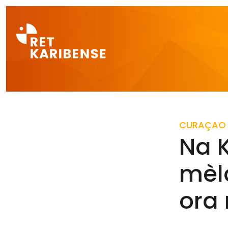
Direct naar a
CURAÇAO
Na 
mèl
ora 