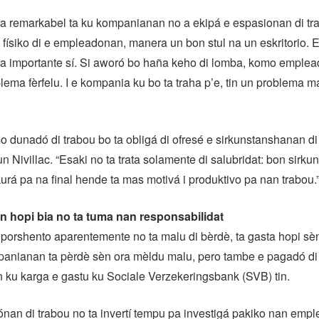
ta remarkabel ta ku kompanianan no a ekipá e espasionan di tr
físiko di e empleadonan, manera un bon stul na un eskritorio. E
 ta importante sí. Si aworó bo haña keho di lomba, komo emplea
lema fèrfelu. I e kompania ku bo ta traha p’e, tin un problema m
dunadó di trabou bo ta obligá di ofresé e sirkunstanshanan di
n Nivillac. “Esaki no ta trata solamente di salubridat: bon sirku
kurá pa na final hende ta mas motivá i produktivo pa nan trabou.
 hopi bia no ta tuma nan responsabilidat
porshento aparentemente no ta malu di bèrdè, ta gasta hopi sè
mpanianan ta pèrdè sèn ora mèldu malu, pero tambe e pagadó di
n ku karga e gastu ku Sociale Verzekeringsbank (SVB) tin.
an di trabou no ta invertí tempu pa investigá pakiko nan emp