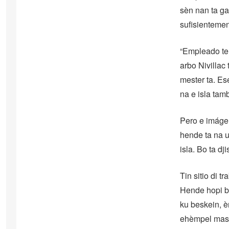
sèn nan ta g
sufisientemen
“Empleado te 
arbo Nivillac
mester ta. Es
na e isla tam
Pero e imágen
hende ta na u
isla. Bo ta d
Tin sitio di t
Hende hopi bi
ku beskein, è
ehèmpel mas”,