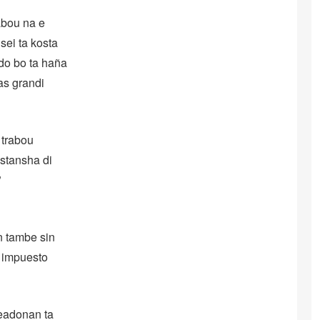
abou na e
sei ta kosta
do bo ta haña
as grandi
 trabou
nstansha di
”
n tambe sin
 impuesto
leadonan ta