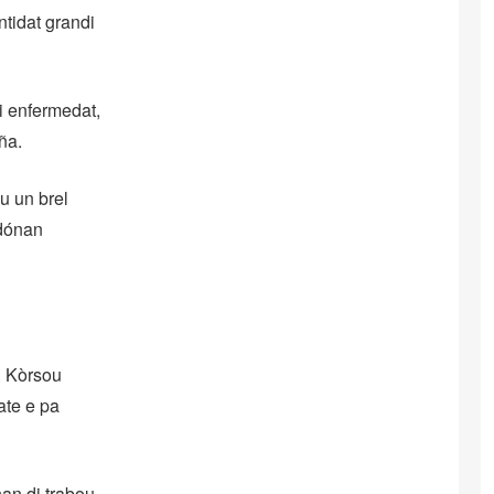
ntidat grandi
i enfermedat,
aña.
u un brel
adónan
o. Kòrsou
ate e pa
an di trabou