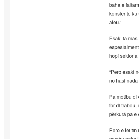
baha e faltam
konsiente ku 
aleu.”
Esaki ta mas 
espesialmente
hopi sektor a
“Pero esaki n
no hasi nada 
Pa motibu di e
for di trabou,
pèrkurá pa e
Pero e lei ti
muchu poko ko