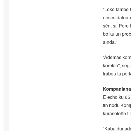
“Loke tambe 
nesesidatnan 
sèn, sí. Pero
bo ku un prob
ainda.”
“Ademas komo 
korekto”, segu
trabou ta pèr
Kompanianan
E echo ku 65 
tin nodi. Ko
kurasoleño ti
“Kaba dunadón