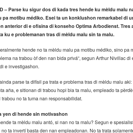
– Parse ku sigur dos di kada tres hende ku mèldu malu n
 pa motibu médiko. Esei ta un konklushon remarkabel di u
n anterior di e ofisina di konseho Optima Arbodienst. Tres
ta ku e problemanan tras di mèldu malu sin ta malu.
eralmente hende no ta mèldu malu pa motibu médiko, sino pa m
blema na trabou òf den nan bida privá”, segun Arthur Nivillac di e
di e investigashon.
inda parse ta difísil pa trata e problema tras di mèldu malu aki: l
a aña, e sitionan di trabou hopi bia ta malu, empleado ta pèrdè
trabou no ta tuma nan responsabilidat.
 yen di hende sin motivashon
ende ta mèldu malu antó, si nan no ta malu? Segun e spesialist
o ta invertí basta den nan empleadonan. No ta trata solament