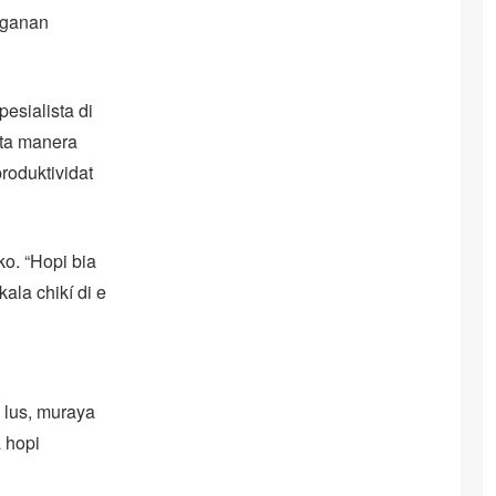
eganan
esialista di
o ta manera
roduktividat
ko. “Hopi bia
ala chikí di e
i lus, muraya
a hopi