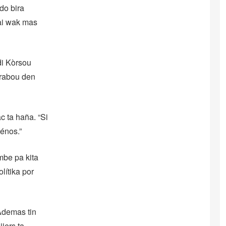
do bira
bai wak mas
di Kòrsou
 trabou den
c ta haña. “Si
ménos.”
ambe pa kita
lítika por
 Ademas tin
jers ta