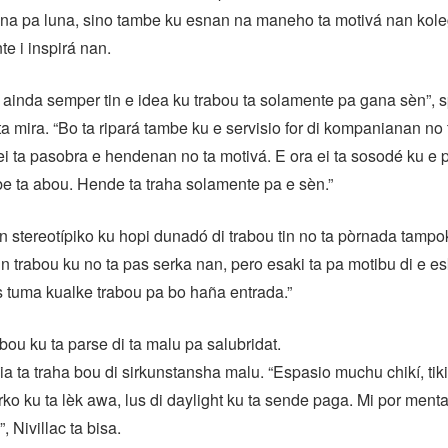
ana pa luna, sino tambe ku esnan na maneho ta motivá nan kol
te i inspirá nan.
ainda semper tin e idea ku trabou ta solamente pa gana sèn”, sp
 ta mira. “Bo ta ripará tambe ku e servisio for di kompanianan n
ei ta pasobra e hendenan no ta motivá. E ora ei ta sosodé ku e p
be ta abou. Hende ta traha solamente pa e sèn.”
 stereotípiko ku hopi dunadó di trabou tin no ta pòrnada tampo
n trabou ku no ta pas serka nan, pero esaki ta pa motibu di e esk
jis tuma kualke trabou pa bo haña entrada.”
rabou ku ta parse di ta malu pa salubridat.
a ta traha bou di sirkunstansha malu. “Espasio muchu chikí, tik
rko ku ta lèk awa, lus di daylight ku ta sende paga. Mi por ment
 Nivillac ta bisa.