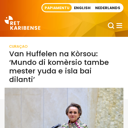
Direct naar artikel
PAPIAMENTU
ENGLISH
NEDERLANDS
CURAÇAO
Van Huffelen na Kòrsou:
‘Mundo di komèrsio tambe
mester yuda e isla bai
dilanti’