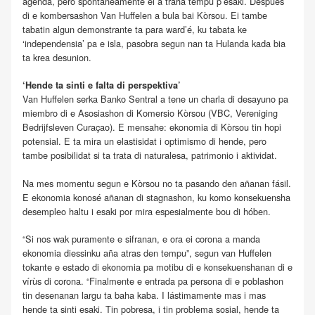
agènda, pero spontaneamente el a traha tempu p’esaki. Despues
di e kombersashon Van Huffelen a bula bai Kòrsou. Ei tambe
tabatin algun demonstrante ta para ward’é, ku tabata ke
‘independensia’ pa e isla, pasobra segun nan ta Hulanda kada bia
ta krea desunion.
‘Hende ta sinti e falta di perspektiva’
Van Huffelen serka Banko Sentral a tene un charla di desayuno pa
miembro di e Asosiashon di Komersio Kòrsou (VBC, Vereniging
Bedrijfsleven Curaçao). E mensahe: ekonomia di Kòrsou tin hopi
potensial. E ta mira un elastisidat i optimismo di hende, pero
tambe posibilidat si ta trata di naturalesa, patrimonio i aktividat.
Na mes momentu segun e Kòrsou no ta pasando den añanan fásil.
E ekonomia konosé añanan di stagnashon, ku komo konsekuensha
desempleo haltu i esaki por mira espesialmente bou di hóben.
“Si nos wak puramente e sifranan, e ora ei corona a manda
ekonomia diessinku aña atras den tempu”, segun van Huffelen
tokante e estado di ekonomia pa motibu di e konsekuenshanan di e
vírùs di corona. “Finalmente e entrada pa persona di e poblashon
tin desenanan largu ta baha kaba. I lástimamente mas i mas
hende ta sinti esaki. Tin pobresa, i tin problema sosial, hende ta