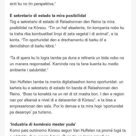
sinti ku no tin perspektiva.”
E sekretario di estado ta mira posibilidat
Tòg e sekretario di estado di Relashonnan den Reino ta mira
posibilidat na Kòrsou. “Tin un haf ekselente, tin kompania nobo ku
ta traha riba kombustibel limpi di zeta vegetal i di animal”, e ta
konta. “Tin oportunidat den e drechamentu di barku òf e
demolishon di barku kibrá.”
“Ta di spera ku lo logra tambe pa duna e refineria un bida nobo na
un manera responsabel. Kaminda nos ta tene kuenta ku medio
ambiente i salubridat.”
Van Huffelen tambe ta menta digitalisashon komo oportunidat: un
kartera ku e sekretario di estado tin banda di Relashonnan den
Reino. “Boso ta konektá na un ret di ict masha bon. I den e region
nan por alkansá e nivel di e datacenter di Kòrsou”, e ta bisa e
empresarionan den sala. Por lo demas e ta mira hopi ‘oportunidat
pa desaroyo’ pa turismo.
‘Industria di komèrsio mester yuda’
Komo pais outónomo Kòrsou segun Van Huffelen na promé lugá ta