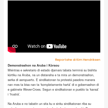
Reportahe di Kim Hendriksen
Demonstrashon na Aruba i Kòrsou
Miéntras e sekretario di estado djamars tabata terminá su bishita
kòrtiku na Aruba, na un distansha e ta mira un demonstrashon,
serka di aeropuerto. E sindikatonan ta protestá pasobra manera
nan mes ta bisa nan ta ‘kompletamente hartá’ di e gobernashon di
e gabinete Wever-Croes. Segun e sindikatonan e pueblo ta ‘kansá’
i ‘frustrá’.
Na Aruba e no tabatin un sita ku e sinku sindikatonan riba su