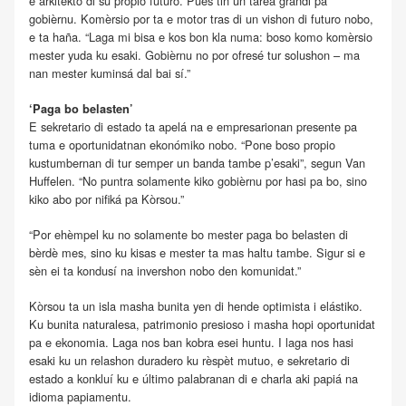
e arkitekto di su propio futuro. Pues tin un tarea grandi pa
gobièrnu. Komèrsio por ta e motor tras di un vishon di futuro nobo,
e ta haña. “Laga mi bisa e kos bon kla numa: boso komo komèrsio
mester yuda ku esaki. Gobièrnu no por ofresé tur solushon – ma
nan mester kuminsá dal bai sí.”
‘Paga bo belasten’
E sekretario di estado ta apelá na e empresarionan presente pa
tuma e oportunidatnan ekonómiko nobo. “Pone boso propio
kustumbernan di tur semper un banda tambe p’esaki”, segun Van
Huffelen. “No puntra solamente kiko gobièrnu por hasi pa bo, sino
kiko abo por nifiká pa Kòrsou.”
“Por ehèmpel ku no solamente bo mester paga bo belasten di
bèrdè mes, sino ku kisas e mester ta mas haltu tambe. Sigur si e
sèn ei ta kondusí na invershon nobo den komunidat.”
Kòrsou ta un isla masha bunita yen di hende optimista i elástiko.
Ku bunita naturalesa, patrimonio presioso i masha hopi oportunidat
pa e ekonomia. Laga nos ban kobra esei huntu. I laga nos hasi
esaki ku un relashon duradero ku rèspèt mutuo, e sekretario di
estado a konkluí ku e último palabranan di e charla aki papiá na
idioma papiamentu.