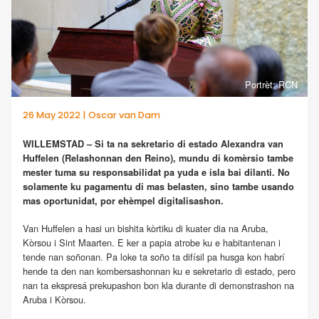
Portrèt: RCN
26 May 2022 | Oscar van Dam
WILLEMSTAD – Si ta na sekretario di estado Alexandra van
Huffelen (Relashonnan den Reino), mundu di komèrsio tambe
mester tuma su responsabilidat pa yuda e isla bai dilanti. No
solamente ku pagamentu di mas belasten, sino tambe usando
mas oportunidat, por ehèmpel digitalisashon.
Van Huffelen a hasi un bishita kòrtiku di kuater dia na Aruba,
Kòrsou i Sint Maarten. E ker a papia atrobe ku e habitantenan i
tende nan soñonan. Pa loke ta soño ta difísil pa husga kon habrí
hende ta den nan kombersashonnan ku e sekretario di estado, pero
nan ta ekspresá prekupashon bon kla durante di demonstrashon na
Aruba i Kòrsou.