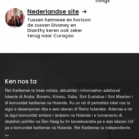
things”
Nederlandse site
Tussen heimwee en horizon:
de zussen Divaney en
Dianthy keren ook zeker
terug naar Curaçao
Ken nos ta
Ret Karibense ta trese notisia, aktualidat i informashon adishonal
tokante di Aruba, Boneiru, Kòrsou, Saba, Sint Eustatius i Sint Maarten i
di komunidat karibense na Hulanda. Ku un ret di periodista lokal nos ta
sigui e desaroyonan riba e seis islanan di Reino hulandes. Ademas e ret
ta sigui komunidat antiano i arubano na Hulanda i e tumamentu di
desishon polítiko na Den Haag ku tin konsekuensha pa e seis islanan i/òf
pa e komunidat karibense na Hulanda. Ret Karibense ta independiente.
...