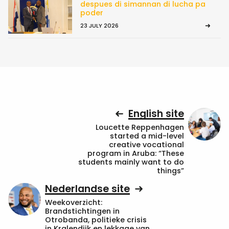
despues di simannan di lucha pa
poder
23 JULY 2026
English site
Loucette Reppenhagen
started a mid-level
creative vocational
program in Aruba: “These
students mainly want to do
things”
Nederlandse site
Weekoverzicht:
Brandstichtingen in
Otrobanda, politieke crisis
in Kralendijk en lekkage van