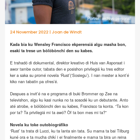
Portrèt: archivo personal
24 November 2022 | Joan de Windt
Kada bia ku Wensley Francisco ekperensiá algu masha bon,
esaki ta trese un bòlòbònchi den su kabes.
E trahadó di dokumental, direktor kreativo di Huis van Asporaat i
awor tambe outor, tabata den e posishon privilegiá ku tres editor
ker a saka su promé novela ‘Rust’(‘Sosiegu’). I nan mester a kont’é
kiko nan tabatin pa ofres’é.
Despues a invit’é na e programa di buki Brommer op Zee na
televishon, algu ku kasi nunka no ta sosodé ku un debutante. Anto
até atrobe, e bòlòbònchi den su kabes, Francisco ta konta. “Ta kon
por ta? Ta privilegiá mi ta awó? Òf ta bon mes mi ta?”
Novela ku toke outobiográfiko
‘Rust’ ta trata di Lucci, ku ta lanta sin tata. Su mama ta bai Tilburg
kuné ora e ta mucha chikí i ei finalmente e mama ta bira un reina