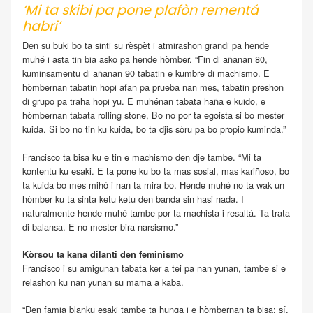
‘Mi ta skibi pa pone plafòn rementá
habri’
Den su buki bo ta sinti su rèspèt i atmirashon grandi pa hende
muhé i asta tin bia asko pa hende hòmber. “Fin di añanan 80,
kuminsamentu di añanan 90 tabatin e kumbre di machismo. E
hòmbernan tabatin hopi afan pa prueba nan mes, tabatin preshon
di grupo pa traha hopi yu. E muhénan tabata haña e kuido, e
hòmbernan tabata rolling stone, Bo no por ta egoista si bo mester
kuida. Si bo no tin ku kuida, bo ta djis sòru pa bo propio kuminda.”
Francisco ta bisa ku e tin e machismo den dje tambe. “Mi ta
kontentu ku esaki. E ta pone ku bo ta mas sosial, mas kariñoso, bo
ta kuida bo mes mihó i nan ta mira bo. Hende muhé no ta wak un
hòmber ku ta sinta ketu ketu den banda sin hasi nada. I
naturalmente hende muhé tambe por ta machista i resaltá. Ta trata
di balansa. E no mester bira narsismo.”
Kòrsou ta kana dilanti den feminismo
Francisco i su amigunan tabata ker a tei pa nan yunan, tambe si e
relashon ku nan yunan su mama a kaba.
“Den famia blanku esaki tambe ta hunga i e hòmbernan ta bisa: sí,