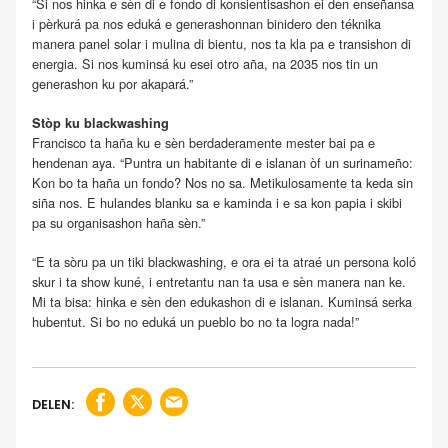
“Si nos hinka e sèn di e fondo di konsientisashon ei den enseñansa
i pèrkurá pa nos eduká e generashonnan binidero den téknika
manera panel solar i mulina di bientu, nos ta kla pa e transishon di
energia. Si nos kuminsá ku esei otro aña, na 2035 nos tin un
generashon ku por akapará.”
Stòp ku blackwashing
Francisco ta haña ku e sèn berdaderamente mester bai pa e
hendenan aya. “Puntra un habitante di e islanan òf un surinameño:
Kon bo ta haña un fondo? Nos no sa. Metikulosamente ta keda sin
siña nos. E hulandes blanku sa e kaminda i e sa kon papia i skibi
pa su organisashon haña sèn.”
“E ta sòru pa un tiki blackwashing, e ora ei ta atraé un persona koló
skur i ta show kuné, i entretantu nan ta usa e sèn manera nan ke.
Mi ta bisa: hinka e sèn den edukashon di e islanan. Kuminsá serka
hubentut. Si bo no eduká un pueblo bo no ta logra nada!”
DELEN: