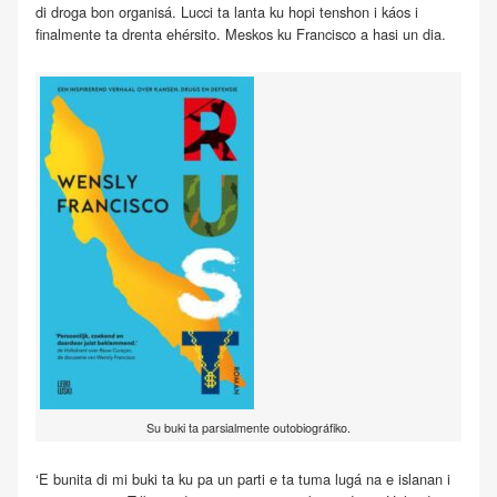
di droga bon organisá. Lucci ta lanta ku hopi tenshon i káos i
finalmente ta drenta ehérsito. Meskos ku Francisco a hasi un dia.
Su buki ta parsialmente outobiográfiko.
‘E bunita di mi buki ta ku pa un parti e ta tuma lugá na e islanan i