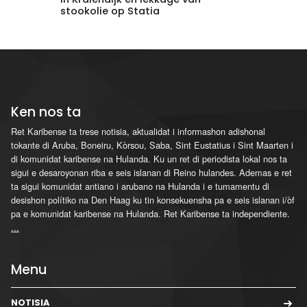
stookolie op Statia
Ken nos ta
Ret Karibense ta trese notisia, aktualidat i informashon adishonal
tokante di Aruba, Boneiru, Kòrsou, Saba, Sint Eustatius i Sint Maarten i
di komunidat karibense na Hulanda. Ku un ret di periodista lokal nos ta
sigui e desaroyonan riba e seis islanan di Reino hulandes. Ademas e ret
ta sigui komunidat antiano i arubano na Hulanda i e tumamentu di
desishon polítiko na Den Haag ku tin konsekuensha pa e seis islanan i/òf
pa e komunidat karibense na Hulanda. Ret Karibense ta independiente.
...
Menu
NOTISIA