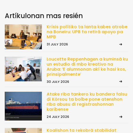
Artíkulonan mas resién
Krísis polítiko ta lanta kabes atrobe
na Boneiru: UPB ta retirá apoyo pa
MPB
31 JULY 2026
Loucette Reppenhagen a kuminsá ku
un estudio di mbo kreativo na
Aruba: ‘E alumnonan akí ke hasi kos,
prinsipalmente’
30 JULY 2026
Atake riba tankero ku bandera falsu
di Kòrsou ta bolbe pone atenshon
riba abusu di registrashonnan
karibense
24 JULY 2026
Koalishon ta rekobrá stabilidat