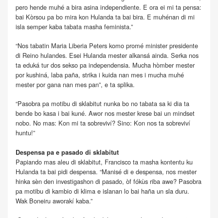
pero hende muhé a bira asina independiente. E ora ei mi ta pensa:
bai Kòrsou pa bo mira kon Hulanda ta bai bira. E muhénan di mi
isla semper kaba tabata masha feminista.”
“Nos tabatin Maria Liberia Peters komo promé minister presidente
di Reino hulandes. Esei Hulanda mester alkansá ainda. Serka nos
ta eduká tur dos sekso pa independensia. Mucha hòmber mester
por kushiná, laba paña, strika i kuida nan mes i mucha muhé
mester por gana nan mes pan”, e ta splika.
“Pasobra pa motibu di sklabitut nunka bo no tabata sa ki dia ta
bende bo kasa i bai kuné. Awor nos mester krese bai un mindset
nobo. No mas: Kon mi ta sobreviví? Sino: Kon nos ta sobreviví
huntu!”
Despensa pa e pasado di sklabitut
Papiando mas aleu di sklabitut, Francisco ta masha kontentu ku
Hulanda ta bai pidi despensa. “Manisé di e despensa, nos mester
hinka sèn den investigashon di pasado, òf fókùs riba awe? Pasobra
pa motibu di kambio di klima e islanan lo bai haña un sla duru.
Wak Boneiru aworakí kaba.”