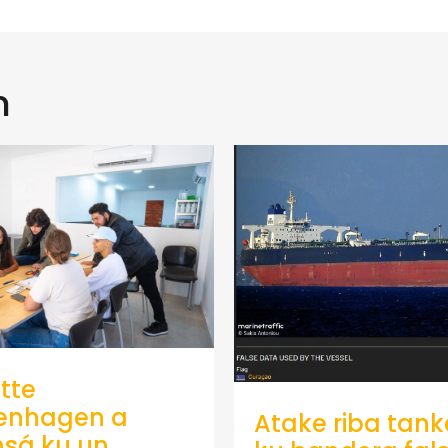
n
tte
enhagen a
Atake riba tank
sá ku un