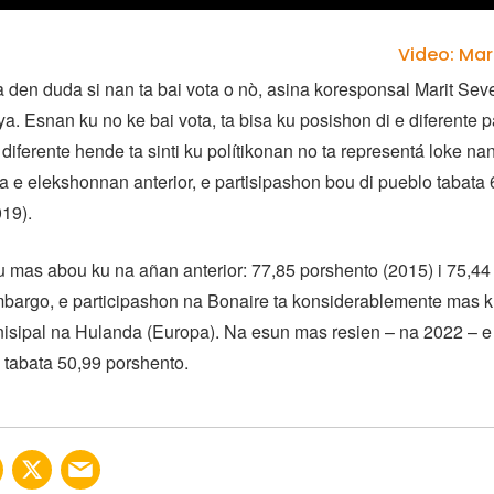
Video: Mar
 den duda si nan ta bai vota o nò, asina koresponsal Marit Seve
aya. Esnan ku no ke bai vota, ta bisa ku posishon di e diferente 
 diferente hende ta sinti ku polítikonan no ta representá loke na
a e elekshonnan anterior, e partisipashon bou di pueblo tabata
19).
 mas abou ku na añan anterior: 77,85 porshento (2015) i 75,44
mbargo, e participashon na Bonaire ta konsiderablemente mas 
isipal na Hulanda (Europa). Na esun mas resien – na 2022 – e
 tabata 50,99 porshento.