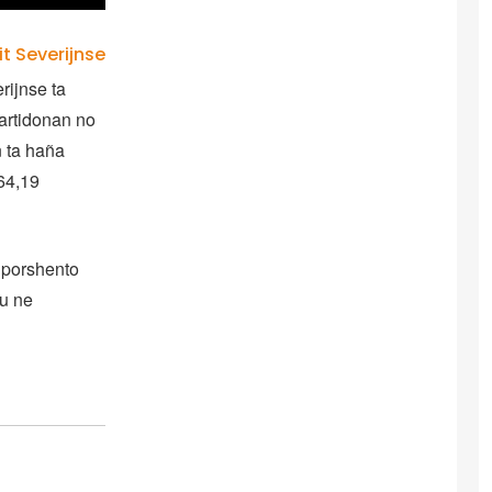
it Severijnse
rijnse ta
partidonan no
n ta haña
 64,19
 porshento
ku ne