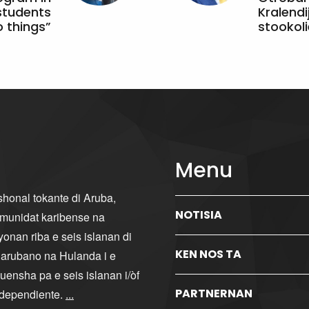
students
Kralendi
 things”
stookoli
Menu
ishonal tokante di Aruba,
NOTISIA
komunidat karibense na
yonan riba e seis islanan di
KEN NOS TA
i arubano na Hulanda i e
ensha pa e seis islanan i/òf
PARTNERNAN
ndependiente.
...