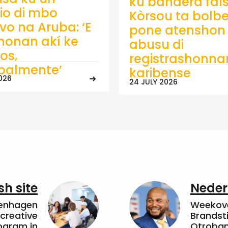
ku bandera fals
io di mbo
Kòrsou ta bolb
ivo na Aruba: ‘E
pone atenshon 
onan akí ke
abusu di
os,
registrashonna
ipalmente’
karibense
026
24 JULY 2026
sh site
Neder
penhagen
Weekove
 creative
Brandsti
ogram in
Otroband