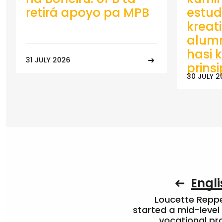
retirá apoyo pa MPB
estud
kreat
alumn
hasi k
31 JULY 2026
prins
30 JULY 2
Engli
Loucette Rep
started a mid-level
vocational pr