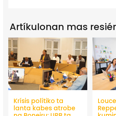
Artíkulonan mas resié
Krísis polítiko ta
Louce
lanta kabes atrobe
Repp
na Boneiru: UPB ta
kumin