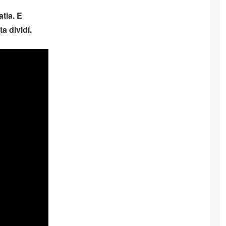
tia. E
a dividí.