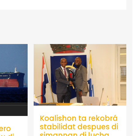
Koalishon ta rekobrá
stabilidat despues di
ero
simannan di lucha