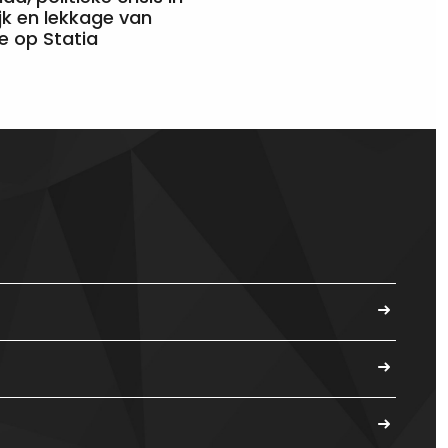
jk en lekkage van
e op Statia