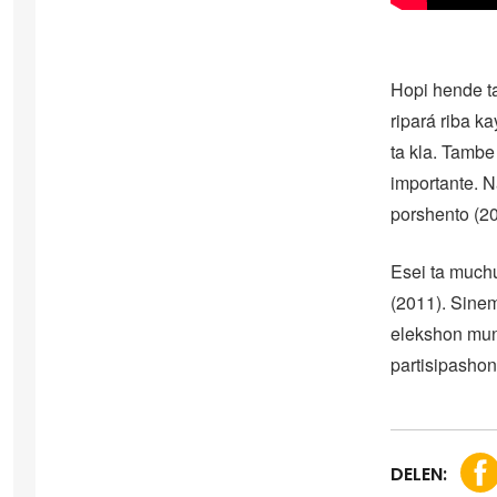
Hopi hende ta
ripará riba k
ta kla. Tambe
importante. N
porshento (20
Esei ta muchu
(2011). Sine
elekshon mun
partisipashon
DELEN: