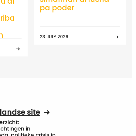
u di
pa poder
e
riba
n
23 JULY 2026
landse site
rzicht:
chtingen in
a, politieke crisis in