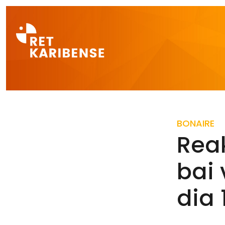
Direct naar a
BONAIRE
Reak
bai 
dia 