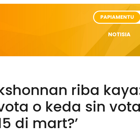
rtikel
PAPIAMENTU
NOTISIA
shonnan riba kaya:
vota o keda sin vota
15 di mart?’