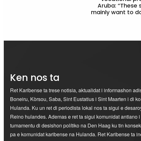
Aruba: “These 
mainly want to do
Ken nos ta
Ret Karibense ta trese notisia, aktualidat i informashon ad
Boneiru, Kòrsou, Saba, Sint Eustatius i Sint Maarten i di 
Hulanda. Ku un ret di periodista lokal nos ta sigui e desaro
Reino hulandes. Ademas e ret ta sigui komunidat antiano 
tumamentu di desishon polítiko na Den Haag ku tin konseku
pa e komunidat karibense na Hulanda. Ret Karibense ta i