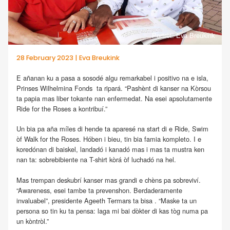
Portrèt: Eva Breukink
28 February 2023 | Eva Breukink
E añanan ku a pasa a sosodé algu remarkabel i positivo na e isla,
Prinses Wilhelmina Fonds ta ripará. “Pashènt di kanser na Kòrsou
ta papia mas liber tokante nan enfermedat. Na esei apsolutamente
Ride for the Roses a kontribuí.”
Un bia pa aña míles di hende ta aparesé na start di e Ride, Swim
òf Walk for the Roses. Hóben i bieu, tin bia famia kompleto. I e
koredónan di baiskel, landadó i kanadó mas i mas ta mustra ken
nan ta: sobrebibiente na T-shirt kòrá òf luchadó na hel.
Mas trempan deskubrí kanser mas grandi e chèns pa sobreviví.
“Awareness, esei tambe ta prevenshon. Berdaderamente
invaluabel”, presidente Ageeth Termars ta bisa . “Maske ta un
persona so tin ku ta pensa: laga mi bai dòkter di kas tòg numa pa
un kòntròl.”