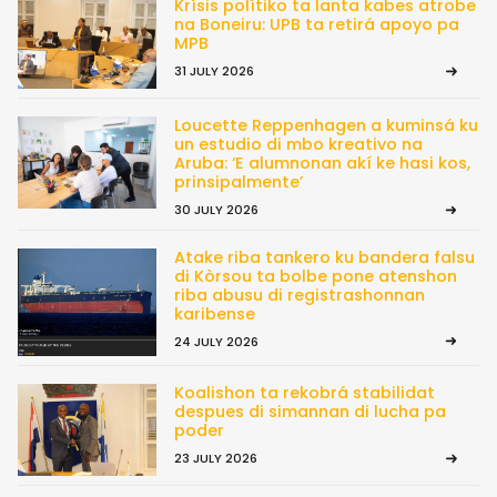
Krísis polítiko ta lanta kabes atrobe
na Boneiru: UPB ta retirá apoyo pa
MPB
31 JULY 2026
Loucette Reppenhagen a kuminsá ku
un estudio di mbo kreativo na
Aruba: ‘E alumnonan akí ke hasi kos,
prinsipalmente’
30 JULY 2026
Atake riba tankero ku bandera falsu
di Kòrsou ta bolbe pone atenshon
riba abusu di registrashonnan
karibense
24 JULY 2026
Koalishon ta rekobrá stabilidat
despues di simannan di lucha pa
poder
23 JULY 2026