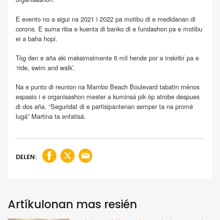
E evento no a sigui na 2021 i 2022 pa motibu di e medidanan di
corona. E suma riba e kuenta di banko di e fundashon pa e motibu
ei a baha hopi.
Tòg den e aña aki maksimalmente 6 mil hende por a inskribí pa e
‘ride, swim and walk’.
Na e punto di reunion na Mambo Beach Boulevard tabatin ménos
espasio i e organisashon mester a kuminsá pik òp atrobe despues
di dos aña. “Seguridat di e partisipantenan semper ta na promé
lugá” Martina ta enfatisá.
DELEN:
Artíkulonan mas resién