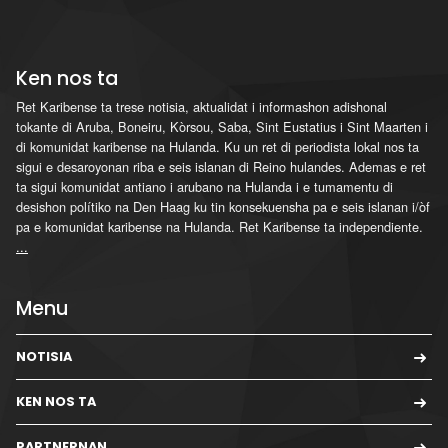
Ken nos ta
Ret Karibense ta trese notisia, aktualidat i informashon adishonal
tokante di Aruba, Boneiru, Kòrsou, Saba, Sint Eustatius i Sint Maarten i
di komunidat karibense na Hulanda. Ku un ret di periodista lokal nos ta
sigui e desaroyonan riba e seis islanan di Reino hulandes. Ademas e ret
ta sigui komunidat antiano i arubano na Hulanda i e tumamentu di
desishon polítiko na Den Haag ku tin konsekuensha pa e seis islanan i/òf
pa e komunidat karibense na Hulanda. Ret Karibense ta independiente.
...
Menu
NOTISIA
KEN NOS TA
PARTNERNAN