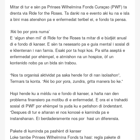
Mitar di tur e sèn pa Prinses Wilhelmina Fonds Curaçao (PWF) ta
drenta via Ride for the Roses. Ta danki na e evento aki ku na e isla
a bini mas atenshon pa e enfermedat teribel ei, e fondo ta pensa.
‘Aki bo por yora numa’
E ‘algun shen mil’ di Ride for the Roses ta mitar di e bùdjèt anual
di e fondo di kanser. E sèn ta nesesario pa e guia mental i sosial di
e klientenan i nan famia. Esaki por ta hopi kos. Pa siña aseptá e
enfermedat por ehèmpel, e atmishon na un hospice, òf un
kontenido nobo pa un bida sin trabou.
“Nos ta organisá aktividat pa saka hende for di nan isolashon”,
Termars ta konta. “Aki bo por yora, zundra, grita manera bo ke.”
Hopi hende ku a mèldu na e fondo di kanser, a haña nan den
problema finansiero pa motibu di e enfermedat. E ora ei e trahadó
sosial di PWF por ehèmpel ta yuda ku e petishon di ònderstant.
“Despues di tur e añanan ei nos konosé e kaminda pa e
instanshanan. Ei berdaderamente nos por hasi un diferensia.
Pakete di kuminda pa pashènt di kanser
Loke tambe Prinses Wilhelmina Fonds ta hasi: regla pakete di