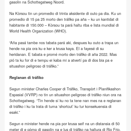
gasolin na Schottegatweg Noord.
Na Kòrsou tin un promedio di trinta aksidente di outo pa dia. Ku un
promedio di 15 pa 25 morto den tráfiko pa aña – ku un kantidat di
habitante di 150.000 – Kòrsou ta pará haltu riba e lista mundial di
World Health Organization (WHO).
“Aña pasá tambe nos tabata pará aki, despues ku outo a trapa un
hende na pia ora ku e ker a krusa kaya. El a fayesé di su
heridanan. E tabata e promé morto den tráfiko di aña 2022. Mas
pió ta ku for di e tempu ei kaba mi a atvertí pa di dos bia pa e
situashon peligroso di tráfiko.”
Reglanan di tráfiko
Segun minister Charles Cooper di Tráfiko, Transpòrt i Planifikashon
Espasial (VVRP) no tin un situashon peligroso di tráfiko niun ora na
Schottegatweg. “Tin hende sí ku no ta tene nan mes na e reglanan
di tráfiko i ku ta trata di tuma ‘shortcut’ ku tur konsekuensia di
esaki.”
Segun e minister hende na pia por krusa seif na un distansia di 50
meter di e pòmp di gasolin na e lus di tráfiko na haltura di Rio Frio.