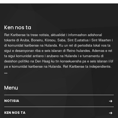
Ken nos ta
Ret Karibense ta trese notisia, aktualidat i informashon adishonal
tokante di Aruba, Boneiru, Kòrsou, Saba, Sint Eustatius i Sint Maarten i
di komunidat karibense na Hulanda. Ku un ret di periodista lokal nos ta
sigui e desaroyonan riba e seis islanan di Reino hulandes. Ademas e ret
ta sigui komunidat antiano i arubano na Hulanda i e tumamentu di
desishon polítiko na Den Haag ku tin konsekuensha pa e seis islanan i/òf
pa e komunidat karibense na Hulanda. Ret Karibense ta independiente.
...
Menu
NOTISIA
KEN NOS TA