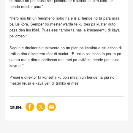
di tráfiko bo por krusa seif pasobra or e lusnan ei bira kòrá tur
hende mester para.”
“Pero nos tin un fenómeno nobo na e isla: hende no ta para mas
pa lus kòrá. Semper bo mester warda te ku tres pa kuater outo
pasa den lus kòrá. Pues esei tambe ta hasi e krusamentu di kaya
peligroso.”
Segun e direktor aktualmente no tin plan pa kambia e situashon di
tráfiko riba e karetera rònt di siudat. “E úniko solushon lo por ta pa
planta mata riba e partishon mei mei pa evitá ku hende por krusa
kaya ei.”
P’esei e direktor ta konsehá ku bon mirá niun hende na pia no
mester krusa e kaya yen di tráfiko ei mes.
DELEN: