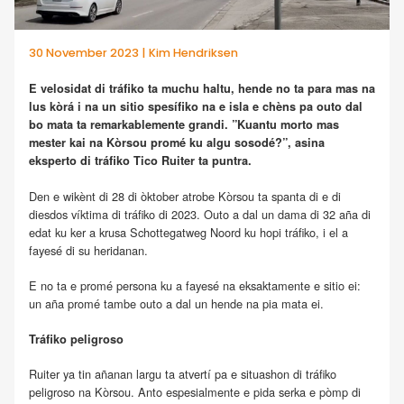
30 November 2023 | Kim Hendriksen
E velosidat di tráfiko ta muchu haltu, hende no ta para mas na
lus kòrá i na un sitio spesífiko na e isla e chèns pa outo dal
bo mata ta remarkablemente grandi. ”Kuantu morto mas
mester kai na Kòrsou promé ku algu sosodé?”, asina
eksperto di tráfiko Tico Ruiter ta puntra.
Den e wikènt di 28 di òktober atrobe Kòrsou ta spanta di e di
diesdos víktima di tráfiko di 2023. Outo a dal un dama di 32 aña di
edat ku ker a krusa Schottegatweg Noord ku hopi tráfiko, i el a
fayesé di su heridanan.
E no ta e promé persona ku a fayesé na eksaktamente e sitio ei:
un aña promé tambe outo a dal un hende na pia mata ei.
Tráfiko peligroso
Ruiter ya tin añanan largu ta atvertí pa e situashon di tráfiko
peligroso na Kòrsou. Anto espesialmente e pida serka e pòmp di