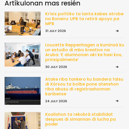
Artíkulonan mas resién
Krísis polítiko ta lanta kabes atrobe
na Boneiru: UPB ta retirá apoyo pa
MPB
31 JULY 2026
Loucette Reppenhagen a kuminsá ku
un estudio di mbo kreativo na
Aruba: ‘E alumnonan akí ke hasi kos,
prinsipalmente’
30 JULY 2026
Atake riba tankero ku bandera falsu
di Kòrsou ta bolbe pone atenshon
riba abusu di registrashonnan
karibense
24 JULY 2026
Koalishon ta rekobrá stabilidat
despues di simannan di lucha pa
poder