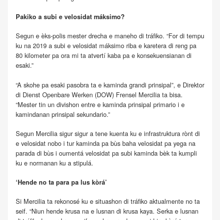
Pakiko a subi e velosidat máksimo?
Segun e èks-polis mester drecha e maneho di tráfiko. “For di tempu
ku na 2019 a subi e velosidat máksimo riba e karetera di reng pa
80 kilometer pa ora mi ta atvertí kaba pa e konsekuensianan di
esaki.”
“A skohe pa esaki pasobra ta e kaminda grandi prinsipal”, e Direktor
di Dienst Openbare Werken (DOW) Frensel Mercilia ta bisa.
“Mester tin un divishon entre e kaminda prinsipal primario i e
kamindanan prinsipal sekundario.”
Segun Mercilia sigur sigur a tene kuenta ku e infrastruktura rònt di
e velosidat nobo i tur kaminda pa bùs baha velosidat pa yega na
parada di bùs i oumentá velosidat pa subi kaminda bèk ta kumpli
ku e normanan ku a stipulá.
‘Hende no ta para pa lus kòrá’
Si Mercilia ta rekonosé ku e situashon di tráfiko aktualmente no ta
seif. “Niun hende krusa na e lusnan di krusa kaya. Serka e lusnan