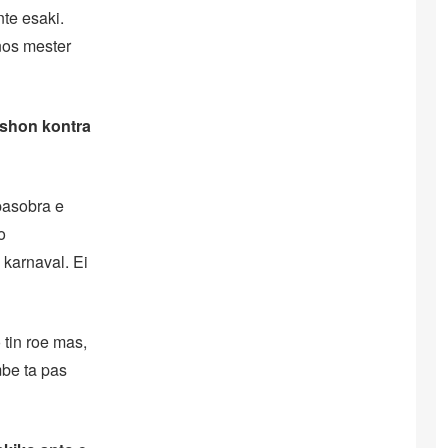
nte esaki.
nos mester
eshon kontra
 pasobra e
o
karnaval. Ei
tin roe mas,
mbe ta pas