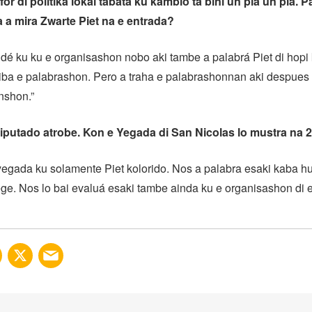
or di polítika lokal tabata ku kambio ta bini un pia un pia. P
a a
mira Zwarte Piet na e entrada?
é ku ku e organisashon nobo aki tambe a palabrá Piet di hopi 
iba e palabrashon. Pero a traha e palabrashonnan aki despues 
nshon.”
iputado atrobe. Kon e Yegada di San Nicolas lo mustra na 
 yegada ku solamente Piet kolorido. Nos a palabra esaki kaba h
ge. Nos lo bai evaluá esaki tambe ainda ku e organisashon di e