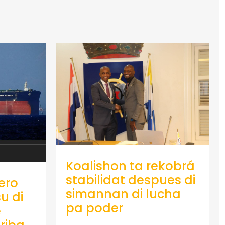
Koalishon ta rekobrá
stabilidat despues di
ero
simannan di lucha
u di
pa poder
e