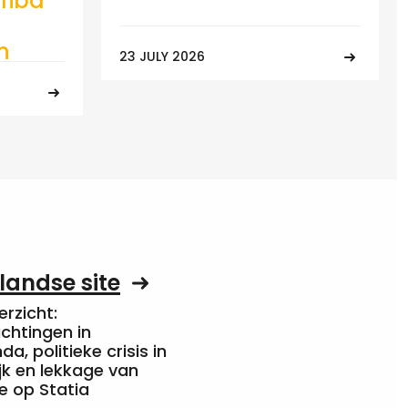
riba
n
23 JULY 2026
landse site
rzicht:
chtingen in
a, politieke crisis in
jk en lekkage van
e op Statia