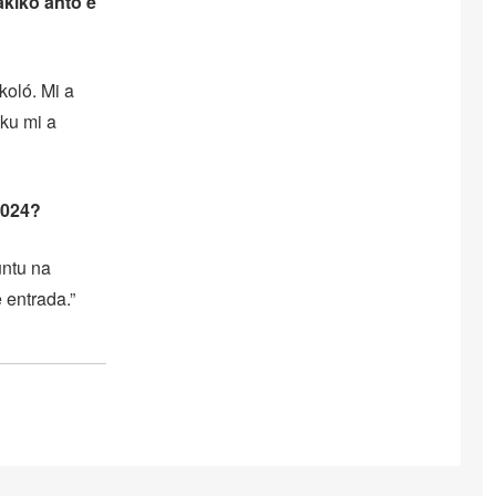
akiko anto e
koló. Mi a
ku mi a
2024?
untu na
 entrada.”