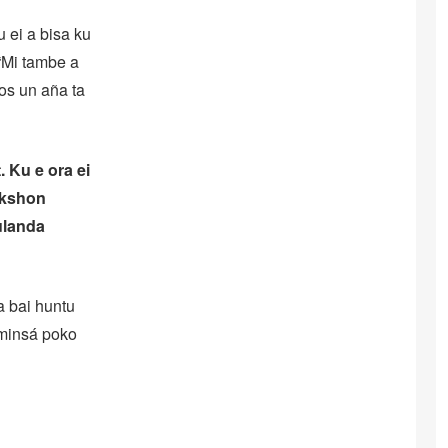
 ei a bisa ku
“Mi tambe a
os un aña ta
 Ku e ora ei
akshon
ulanda
a bai huntu
uminsá poko