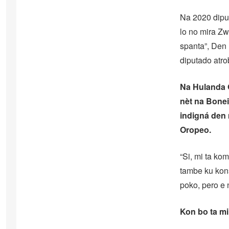
Na 2020 diput
lo no mira Zw
spanta”, Den
diputado atro
Na Hulanda O
nèt na Bonei
indigná den
Oropeo.
“Si, mi ta ko
tambe ku kon
poko, pero e 
Kon bo ta m