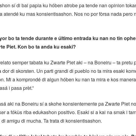
enshon sí di bai papia ku hóben atrobe pa tende nan opinion toka
a atendé ku mas konsientisashon. Nos no por fòrsa nada pero 
yor bo ta tende durante e último entrada ku nan no tin oph
rte
Piet. Kon bo ta anda ku esaki?
relato semper tabata ku Zwarte Piet aki – na Boneiru – ta pretu
 dor di skorsten. Un parti grandi di pueblo no ta mira esaki kom
n. Mi a komprondé di algun hóben ku nan ta mira e kos manera 
asá i pasa prèt.”
sá aki na Boneiru sí a skohe konsientemente pa Zwarte Piet no 
er a fókùs riba edukashon positivo. Esaki si a kai na smak i ta
di amigu di mucha. Ta trata di konsientisashon.