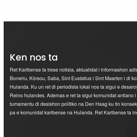
Ken nos ta
Ret Karibense ta trese notisia, aktualidat i informashon ad
Boneiru, Kòrsou, Saba, Sint Eustatius i Sint Maarten i di 
Hulanda. Ku un ret di periodista lokal nos ta sigui e desaro
Reino hulandes. Ademas e ret ta sigui komunidat antiano 
tumamentu di desishon polítiko na Den Haag ku tin konseku
pa e komunidat karibense na Hulanda. Ret Karibense ta i