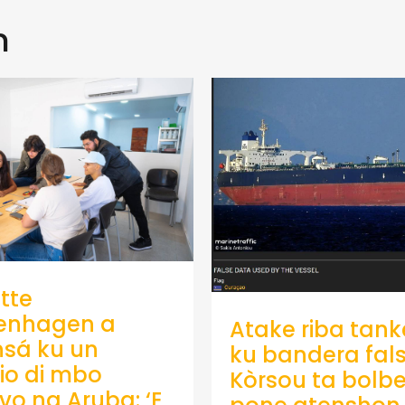
n
tte
enhagen a
Atake riba tank
sá ku un
ku bandera fals
io di mbo
Kòrsou ta bolb
ivo na Aruba: ‘E