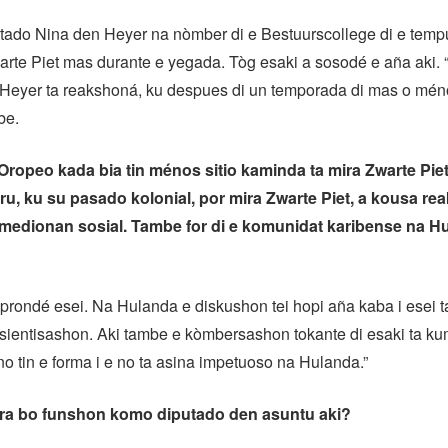
ado Nina den Heyer na nòmber di e Bestuurscollege di e tempu
arte Piet mas durante e yegada. Tòg esaki a sosodé e aña aki. 
 Heyer ta reakshoná, ku despues di un temporada di mas o mén
be.
ropeo kada bia tin ménos sitio kaminda ta mira Zwarte Piet.
ru,
ku su pasado kolonial, por mira Zwarte Piet, a kousa re
 medionan sosial. Tambe
for di e komunidat karibense na H
mprondé esei. Na Hulanda e diskushon tei hopi aña kaba i esei t
sientisashon. Aki tambe e kòmbersashon tokante di esaki ta k
no tin e forma i e no ta asina impetuoso na Hulanda.”
ira bo funshon komo diputado den asuntu aki?