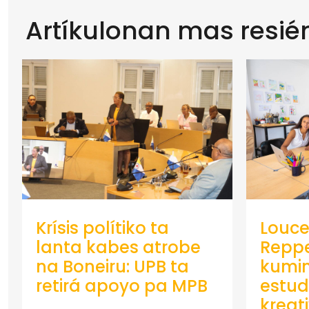
Artíkulonan mas resié
Krísis polítiko ta
Louce
lanta kabes atrobe
Repp
na Boneiru: UPB ta
kumin
retirá apoyo pa MPB
estud
kreat