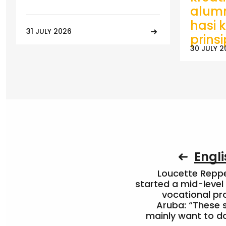
alumn
hasi k
31 JULY 2026
prins
30 JULY 2
Engli
Loucette Rep
started a mid-level
vocational pr
Aruba: “These 
mainly want to do