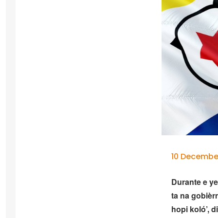
10 December
Durante e ye
ta na gobiè
hopi koló’, 