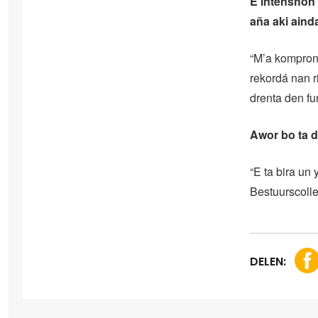
E intenshon f
aña aki aind
“M’a komprond
rekordá nan r
drenta den fu
Awor bo ta d
“E ta bira un
Bestuurscolle
DELEN: