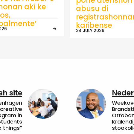
pone atenshon 
onan akí ke
abusu di
os,
registrashonna
ipalmente’
karibense
026
24 JULY 2026
sh site
Neder
penhagen
Weekove
 creative
Brandsti
ogram in
Otroband
students
Kralendi
 things”
stookoli