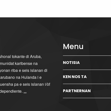
Menu
ishonal tokante di Aruba,
NOTISIA
komunidat karibense na
yonan riba e seis islanan di
KEN NOS TA
i arubano na Hulanda i e
ensha pa e seis islanan i/òf
PARTNERNAN
ndependiente.
...