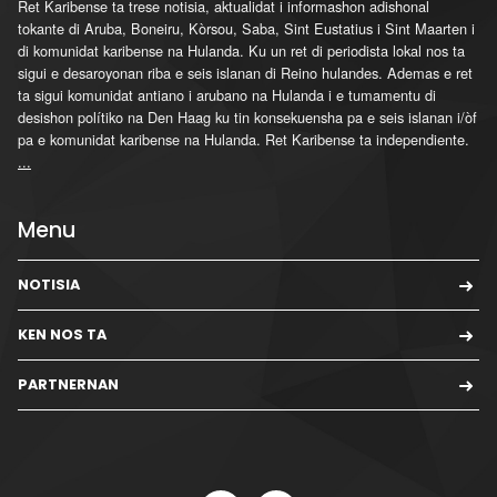
Ret Karibense ta trese notisia, aktualidat i informashon adishonal
tokante di Aruba, Boneiru, Kòrsou, Saba, Sint Eustatius i Sint Maarten i
di komunidat karibense na Hulanda. Ku un ret di periodista lokal nos ta
sigui e desaroyonan riba e seis islanan di Reino hulandes. Ademas e ret
ta sigui komunidat antiano i arubano na Hulanda i e tumamentu di
desishon polítiko na Den Haag ku tin konsekuensha pa e seis islanan i/òf
pa e komunidat karibense na Hulanda. Ret Karibense ta independiente.
...
Menu
NOTISIA
KEN NOS TA
PARTNERNAN