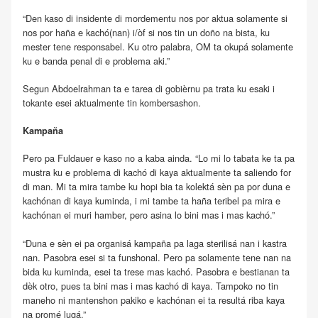
“Den kaso di insidente di mordementu nos por aktua solamente si
nos por haña e kachó(nan) i/òf si nos tin un doño na bista, ku
mester tene responsabel. Ku otro palabra, OM ta okupá solamente
ku e banda penal di e problema aki.”
Segun Abdoelrahman ta e tarea di gobièrnu pa trata ku esaki i
tokante esei aktualmente tin kombersashon.
Kampaña
Pero pa Fuldauer e kaso no a kaba ainda. “Lo mi lo tabata ke ta pa
mustra ku e problema di kachó di kaya aktualmente ta saliendo for
di man. Mi ta mira tambe ku hopi bia ta kolektá sèn pa por duna e
kachónan di kaya kuminda, i mi tambe ta haña teribel pa mira e
kachónan ei muri hamber, pero asina lo bini mas i mas kachó.”
“Duna e sèn ei pa organisá kampaña pa laga sterilisá nan i kastra
nan. Pasobra esei si ta funshonal. Pero pa solamente tene nan na
bida ku kuminda, esei ta trese mas kachó. Pasobra e bestianan ta
dèk otro, pues ta bini mas i mas kachó di kaya. Tampoko no tin
maneho ni mantenshon pakiko e kachónan ei ta resultá riba kaya
na promé lugá.”