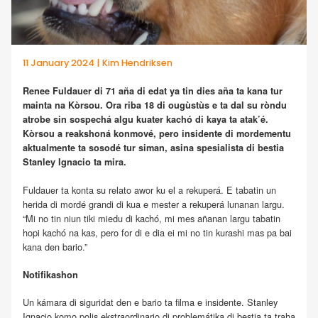
11 January 2024 | Kim Hendriksen
Renee Fuldauer di 71 aña di edat ya tin dies aña ta kana tur
mainta na Kòrsou. Ora riba 18 di ougùstùs e ta dal su ròndu
atrobe sin sospechá algu kuater kachó di kaya ta atak’é.
Kòrsou a reakshoná konmové, pero insidente di mordementu
aktualmente ta sosodé tur siman, asina spesialista di bestia
Stanley Ignacio ta mira.
Fuldauer ta konta su relato awor ku el a rekuperá. E tabatin un
herida di mordé grandi di kua e mester a rekuperá lunanan largu.
“Mi no tin niun tiki miedu di kachó, mi mes añanan largu tabatin
hopi kachó na kas, pero for di e dia ei mi no tin kurashi mas pa bai
kana den bario.”
Notifikashon
Un kámara di siguridat den e bario ta filma e insidente. Stanley
Ignacio komo polis ekstraordinario di problemátika di bestia ta traha