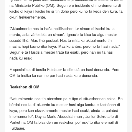
na Ministerio Públiko (OM). Segun e e insidente di mordementu di
kachó di kaya i kachó ku sí tin doño pero ku no ta keda den kurá, ta
okurí frekuentemente.
“Aktualmente nos ta haña notifikashon tur siman di kachó ku ta
morde, asta vários bia pa siman”. Ignacio ta bisa ku algu mester
sosodé lihé. Mas lihé posibel. Nos ta mira ku aktualmente tin
masha hopi kachó riba kaya. Mas ku ántes, pero no ta hasi nada.”
Segun e ta Hustisia mester trata ku esaki, pero nan no ta hasi
nada ku esaki.
E spesialista di bestia Fuldauer ta stimulá pa hasi denunsia. Pero
OM ta indiká ku nan no por hasi nada ku e denunsia.
Reakshon di OM
“Naturalmente nos tin atenshon pa e tipo di situashonnan asina. En
bèrdat nos ta di akuerdo ku mester hasi algu kontra e kachónan di
kaya, pero kon eksaktamente mester hasi esaki, ainda ta palabrá
internamente”, Dayna-Marie Abdoelrahman , Junior Sekretario di
Parkèt na OM ta bisa den un reakshon por eskrito riba e email di
Fuldauer.