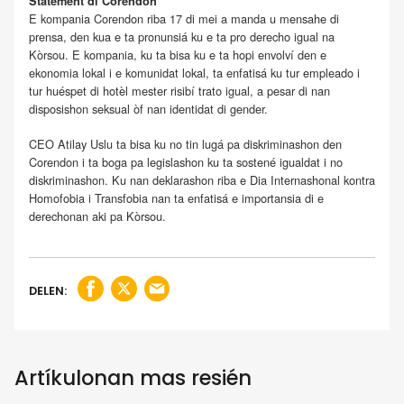
Statement di Corendon
E kompania Corendon riba 17 di mei a manda u mensahe di
prensa, den kua e ta pronunsiá ku e ta pro derecho igual na
Kòrsou. E kompania, ku ta bisa ku e ta hopi envolví den e
ekonomia lokal i e komunidat lokal, ta enfatisá ku tur empleado i
tur huéspet di hotèl mester risibí trato igual, a pesar di nan
disposishon seksual òf nan identidat di gender.
CEO Atilay Uslu ta bisa ku no tin lugá pa diskriminashon den
Corendon i ta boga pa legislashon ku ta sostené igualdat i no
diskriminashon. Ku nan deklarashon riba e Dia Internashonal kontra
Homofobia i Transfobia nan ta enfatisá e importansia di e
derechonan aki pa Kòrsou.
DELEN:
Artíkulonan mas resién