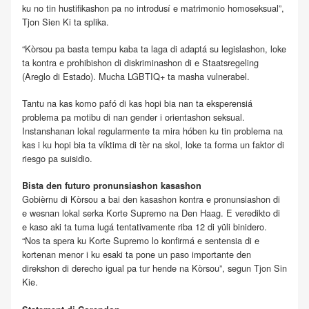
ku no tin hustifikashon pa no introdusí e matrimonio homoseksual”,
Tjon Sien Ki ta splika.
“Kòrsou pa basta tempu kaba ta laga di adaptá su legislashon, loke
ta kontra e prohibishon di diskriminashon di e Staatsregeling
(Areglo di Estado). Mucha LGBTIQ+ ta masha vulnerabel.
Tantu na kas komo pafó di kas hopi bia nan ta eksperensiá
problema pa motibu di nan gender i orientashon seksual.
Instanshanan lokal regularmente ta mira hóben ku tin problema na
kas i ku hopi bia ta víktima di tèr na skol, loke ta forma un faktor di
riesgo pa suisidio.
Bista den futuro pronunsiashon kasashon
Gobièrnu di Kòrsou a bai den kasashon kontra e pronunsiashon di
e wesnan lokal serka Korte Supremo na Den Haag. E veredikto di
e kaso aki ta tuma lugá tentativamente riba 12 di yüli binidero.
“Nos ta spera ku Korte Supremo lo konfirmá e sentensia di e
kortenan menor i ku esaki ta pone un paso importante den
direkshon di derecho igual pa tur hende na Kòrsou”, segun Tjon Sin
Kie.