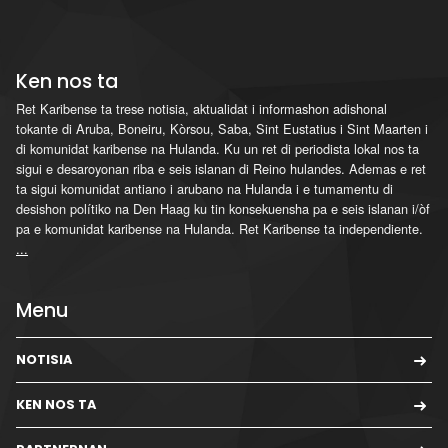
Ken nos ta
Ret Karibense ta trese notisia, aktualidat i informashon adishonal
tokante di Aruba, Boneiru, Kòrsou, Saba, Sint Eustatius i Sint Maarten i
di komunidat karibense na Hulanda. Ku un ret di periodista lokal nos ta
sigui e desaroyonan riba e seis islanan di Reino hulandes. Ademas e ret
ta sigui komunidat antiano i arubano na Hulanda i e tumamentu di
desishon polítiko na Den Haag ku tin konsekuensha pa e seis islanan i/òf
pa e komunidat karibense na Hulanda. Ret Karibense ta independiente.
...
Menu
NOTISIA
KEN NOS TA