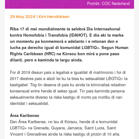
Portrèt: COC Nederland
29 May 2024 | Kim Hendriksen
Riba 17 di mei mundialmente ta selebrá Dia Internashonal
kontra Homofobia i Transfobia (IDAHOT). E dia aki ta marka
un momentu pa konmemorá e adelanto i e retonan den e
lucha pa derecho igual di komunidat LGBTIQ+. Segun Human
Rights Caribbean (HRC) na Kòrsou bon mirá a pone paso
dilanti, pero e kaminda ta largu ainda.
For di 2019 diesun pais a legalisá e igualdat di matrimonio i for di
2017 diestres pais a abolí lei ku ta bisa ku seksualidat LBGTIQ+ ta
kastigabel. Tòg tin desena di pais ku ainda ta kriminalisá relashon
konsensual entre hende di sekso igual. Tin pais kaminda persona
seksualmente diverso ta riska kastigu di morto pa motibu di nan
identidat i seksualidat.
Área Karibense
Den Área Karibense, no leu di Kòrsou, hende di e komunidat
LGBTIQ+ na Grenada, Guyana, Jamaica, Saint Lucia, Saint
Vincent i Grenadines ainda ta riska kastigu di prizòn di 10 aña.