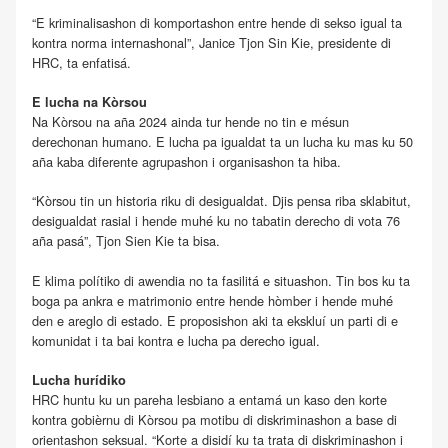
“E kriminalisashon di komportashon entre hende di sekso igual ta
kontra norma internashonal”, Janice Tjon Sin Kie, presidente di
HRC, ta enfatisá.
E lucha na Kòrsou
Na Kòrsou na aña 2024 ainda tur hende no tin e mésun
derechonan humano. E lucha pa igualdat ta un lucha ku mas ku 50
aña kaba diferente agrupashon i organisashon ta hiba.
“Kòrsou tin un historia riku di desigualdat. Djis pensa riba sklabitut,
desigualdat rasial i hende muhé ku no tabatin derecho di vota 76
aña pasá”, Tjon Sien Kie ta bisa.
E klima polítiko di awendia no ta fasilitá e situashon. Tin bos ku ta
boga pa ankra e matrimonio entre hende hòmber i hende muhé
den e areglo di estado. E proposishon aki ta ekskluí un parti di e
komunidat i ta bai kontra e lucha pa derecho igual.
Lucha hurídiko
HRC huntu ku un pareha lesbiano a entamá un kaso den korte
kontra gobièrnu di Kòrsou pa motibu di diskriminashon a base di
orientashon seksual. “Korte a disidí ku ta trata di diskriminashon i