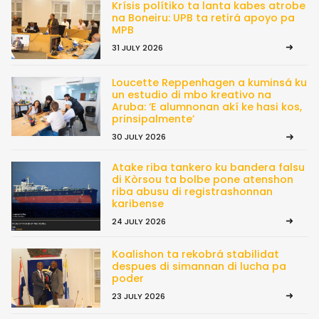
Krísis polítiko ta lanta kabes atrobe
na Boneiru: UPB ta retirá apoyo pa
MPB
31 JULY 2026
Loucette Reppenhagen a kuminsá ku
un estudio di mbo kreativo na
Aruba: ‘E alumnonan akí ke hasi kos,
prinsipalmente’
30 JULY 2026
Atake riba tankero ku bandera falsu
di Kòrsou ta bolbe pone atenshon
riba abusu di registrashonnan
karibense
24 JULY 2026
Koalishon ta rekobrá stabilidat
despues di simannan di lucha pa
poder
23 JULY 2026