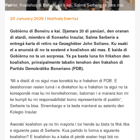
Portrèt: Koalishon di Boneiru ku a kai. Salma Serberie ta para mei mei.
20 January 2026 | Nathaly Evertsz
Gobièrnu di Boneiru a kai. Djamars 20 di yanüari, den oranan
di atardi, miembro di Konseho Insular, Salma Serberie a
entregá karta di retiro na Gezaghèber John Soliano. Ku esaki
el a anunsiá di no ta sostené e koalishon aki mas. E kaida di
Gobièrnu no ta un sorpresa. Ya pa basta luna tin frikshon den
koalishon, prinsipalmente tabatin tenshon den frakshon di
Partido Demokrátiko Boneriano (PDB).
“Mi a disidí di no sigui mas konektá ku e frakshon di PDB. E
desishonnan resien tumá i e direkshon ku e frakshon ta sigui no ta
korespondé mas ku mi konvikshonnan, balornan i e manera kon mi
ke kumpli ku mi responsabilidat komo representante di pueblo”,
Serberie ta bisa. Sinembargo e ta keda mantené su asiento den
Kolegio Insular.
Aworakí koalishon ya no tin mayoria i tur hende su bista ta fihá riba
e siguiente paso di Serberie. Kua partido lo forma e siguiente
koalishon? E koalishon ku a kaba di pèrdè sosten hopi biá no