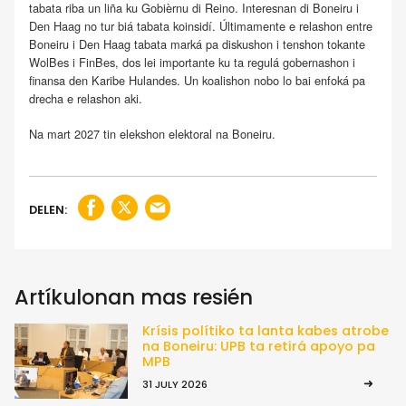
tabata riba un liña ku Gobièrnu di Reino. Interesnan di Boneiru i
Den Haag no tur biá tabata koinsidí. Últimamente e relashon entre
Boneiru i Den Haag tabata marká pa diskushon i tenshon tokante
WolBes i FinBes, dos lei importante ku ta regulá gobernashon i
finansa den Karibe Hulandes. Un koalishon nobo lo bai enfoká pa
drecha e relashon aki.
Na mart 2027 tin elekshon elektoral na Boneiru.
DELEN:
Artíkulonan mas resién
Krísis polítiko ta lanta kabes atrobe
na Boneiru: UPB ta retirá apoyo pa
MPB
31 JULY 2026