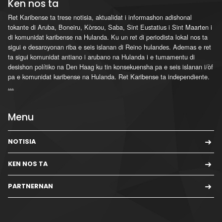
Ken nos ta
Ret Karibense ta trese notisia, aktualidat i informashon adishonal
tokante di Aruba, Boneiru, Kòrsou, Saba, Sint Eustatius i Sint Maarten i
di komunidat karibense na Hulanda. Ku un ret di periodista lokal nos ta
sigui e desaroyonan riba e seis islanan di Reino hulandes. Ademas e ret
ta sigui komunidat antiano i arubano na Hulanda i e tumamentu di
desishon polítiko na Den Haag ku tin konsekuensha pa e seis islanan i/òf
pa e komunidat karibense na Hulanda. Ret Karibense ta independiente.
...
Menu
NOTISIA
KEN NOS TA
PARTNERNAN