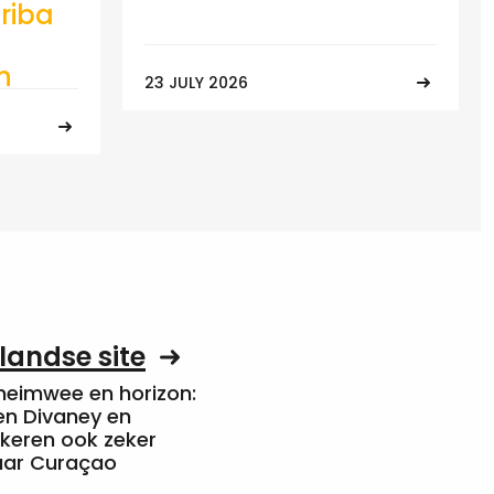
riba
n
23 JULY 2026
landse site
heimwee en horizon:
en Divaney en
 keren ook zeker
aar Curaçao