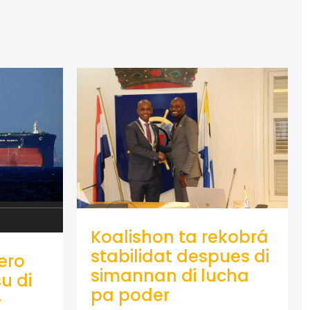
Koalishon ta rekobrá
stabilidat despues di
ero
simannan di lucha
u di
pa poder
e