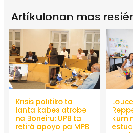
Artíkulonan mas resié
Krísis polítiko ta
Louce
lanta kabes atrobe
Repp
na Boneiru: UPB ta
kumin
retirá apoyo pa MPB
estud