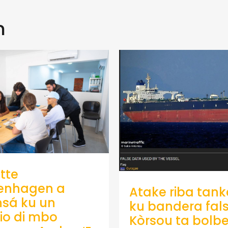
n
tte
enhagen a
Atake riba tank
sá ku un
ku bandera fals
io di mbo
Kòrsou ta bolb