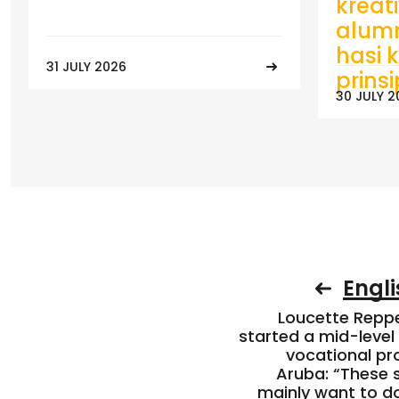
kreat
alumn
hasi k
31 JULY 2026
prins
30 JULY 2
Engli
Loucette Rep
started a mid-level
vocational pr
Aruba: “These 
mainly want to do