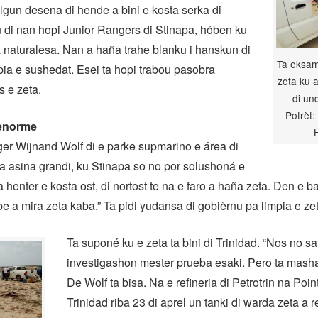
Algun desena di hende a bini e kosta serka di
 di nan hopi Junior Rangers di Stinapa, hóben ku
naturalesa. Nan a haña trahe blanku i hanskun di
Ta eksam
pia e sushedat. Esei ta hopi trabou pasobra
zeta ku 
s e zeta.
di und
Potrèt:
enorme
r Wijnand Wolf di e parke supmarino e área di
 asina grandi, ku Stinapa so no por solushoná e
 henter e kosta ost, di nortost te na e faro a haña zeta. Den e ba
 a mira zeta kaba.” Ta pidi yudansa di gobièrnu pa limpia e zet
Ta suponé ku e zeta ta bini di Trinidad. “Nos no sa
investigashon mester prueba esaki. Pero ta masha
De Wolf ta bisa. Na e refineria di Petrotrin na Poin
Trinidad riba 23 di aprel un tanki di warda zeta a 