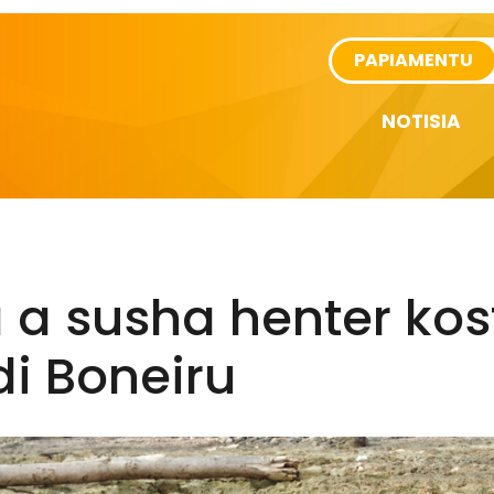
rtikel
PAPIAMENTU
NOTISIA
 a susha henter kos
di Boneiru