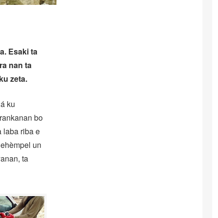
. Esaki ta
ra nan ta
ku zeta.
gá ku
arankanan bo
 laba riba e
r ehèmpel un
yanan, ta