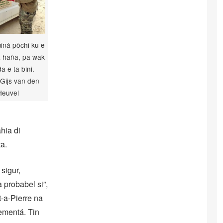
iná pòchi ku e
a haña, pa wak
a e ta bini.
 Gijs van den
Heuvel
hia di
a.
 sigur,
 probabel si”,
t-a-Pierre na
rementá. Tin