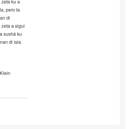
i zeta ku a
a, pero ta
nan di
 zeta a sigui
ra sushá ku
nan di isla
 Klein