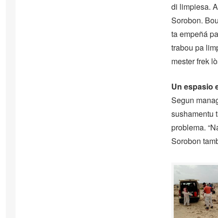
di limpiesa. 
Sorobon. Bou
ta empeñá pa 
trabou pa lim
mester frek lò
Un espasio 
Segun manage
sushamentu ta
problema. “Na
Sorobon tambe