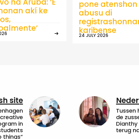
ivo na Aruba: ‘E
pone atenshon 
onan akí ke
abusu di
os,
registrashonna
ipalmente’
karibense
026
24 JULY 2026
sh site
Neder
penhagen
Tussen 
 creative
de zuss
ogram in
Dianthy
students
terug n
 things”