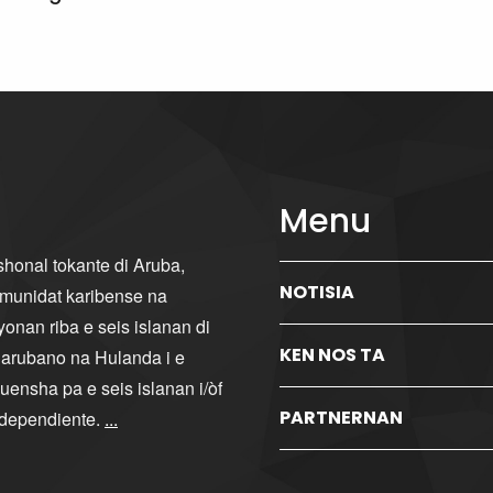
Menu
ishonal tokante di Aruba,
NOTISIA
komunidat karibense na
yonan riba e seis islanan di
KEN NOS TA
i arubano na Hulanda i e
ensha pa e seis islanan i/òf
PARTNERNAN
ndependiente.
...