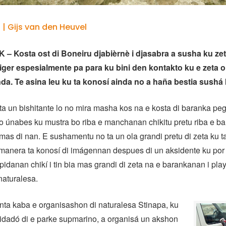
 | Gijs van den Heuvel
 Kosta ost di Boneiru djabièrnè i djasabra a susha ku zeta
iger espesialmente pa para ku bini den kontakto ku e zeta o
a. Te asina leu ku ta konosí ainda no a haña bestia sushá 
a un bishitante lo no mira masha kos na e kosta di baranka pe
o únabes ku mustra bo riba e manchanan chikitu pretu riba e b
 mas di nan. E sushamentu no ta un ola grandi pretu di zeta ku ta
manera ta konosí di imágennan despues di un aksidente ku po
 pidanan chikí i tin bia mas grandi di zeta na e barankanan i pla
naturalesa.
ta kaba e organisashon di naturalesa Stinapa, ku
idadó di e parke supmarino, a organisá un akshon