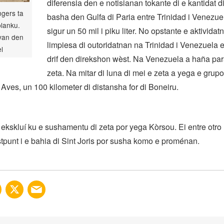
diferensia den e notisianan tokante di e kantidat d
ngers ta
basha den Gulfa di Paria entre Trinidad i Venezuel
blanku.
sigur un 50 mil i piku liter. No opstante e aktividat
 van den
limpiesa di outoridatnan na Trinidad i Venezuela e
l
drif den direkshon wèst. Na Venezuela a haña pa
zeta. Na mitar di luna di mei e zeta a yega e grupo
Aves, un 100 kilometer di distansha for di Boneiru.
 ekskluí ku e sushamentu di zeta por yega Kòrsou. Ei entre otro
punt i e bahia di Sint Joris por susha komo e proménan.