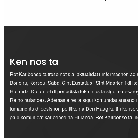
Ken nos ta
Ret Karibense ta trese notisia, aktualidat i informashon ad
Boneiru, Kòrsou, Saba, Sint Eustatius i Sint Maarten i di 
Hulanda. Ku un ret di periodista lokal nos ta sigui e desaro
Reino hulandes. Ademas e ret ta sigui komunidat antiano 
tumamentu di desishon polítiko na Den Haag ku tin konseku
pa e komunidat karibense na Hulanda. Ret Karibense ta i