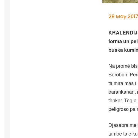
28 May 2017
KRALENDIJK –
forma un pel
buska kumind
Na promé bist
Sorobon. Per
ta mira mas i
barankanan, 
tènker. Tòg e
peligroso pa 
Djasabra mein
tambe ta e ku