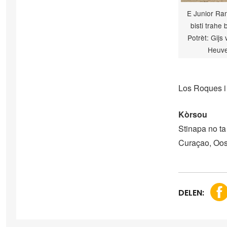
E Junior Ra
bisti trahe 
Potrèt: Gijs
Heuve
Los Roques i 
Kòrsou
Stinapa no ta
Curaçao, Oost
DELEN: