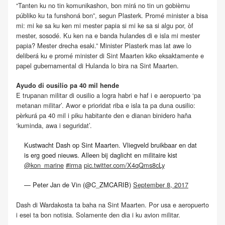
“Tanten ku no tin komunikashon, bon mirá no tin un gobièrnu
públiko ku ta funshoná bon”, segun Plasterk. Promé minister a bisa
mi: mi ke sa ku ken mi mester papia si mi ke sa si algu por, òf
mester, sosodé. Ku ken na e banda hulandes di e isla mi mester
papia? Mester drecha esaki.” Minister Plasterk mas lat awe lo
deliberá ku e promé minister di Sint Maarten kiko eksaktamente e
papel gubernamental di Hulanda lo bira na Sint Maarten.
Ayudo di ousilio pa 40 mil hende
E trupanan militar di ousilio a logra habri e haf i e aeropuerto ‘pa
metanan militar’. Awor e prioridat riba e isla ta pa duna ousilio:
pèrkurá pa 40 mil i piku habitante den e dianan binidero haña
‘kuminda, awa i seguridat’.
Kustwacht Dash op Sint Maarten. Vliegveld bruikbaar en dat
is erg goed nieuws. Alleen bij daglicht en militaire kist
@kon_marine
#irma
pic.twitter.com/X4qQms8cLy
— Peter Jan de Vin (@C_ZMCARIB)
September 8, 2017
Dash di Wardakosta ta baha na Sint Maarten. Por usa e aeropuerto
i esei ta bon notisia. Solamente den dia i ku avion militar.