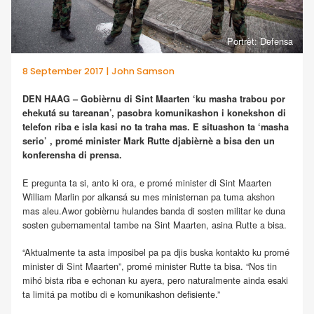
Portrèt: Defensa
8 September 2017 | John Samson
DEN HAAG – Gobièrnu di Sint Maarten ‘ku masha trabou por
ehekutá su tareanan’, pasobra komunikashon i konekshon di
telefon riba e isla kasi no ta traha mas. E situashon ta ‘masha
serio’ , promé minister Mark Rutte djabièrnè a bisa den un
konferensha di prensa.
E pregunta ta si, anto ki ora, e promé minister di Sint Maarten
William Marlin por alkansá su mes ministernan pa tuma akshon
mas aleu.Awor gobièrnu hulandes banda di sosten militar ke duna
sosten gubernamental tambe na Sint Maarten, asina Rutte a bisa.
“Aktualmente ta asta imposibel pa pa djis buska kontakto ku promé
minister di Sint Maarten”, promé minister Rutte ta bisa. “Nos tin
mihó bista riba e echonan ku ayera, pero naturalmente ainda esaki
ta limitá pa motibu di e komunikashon defisiente.”