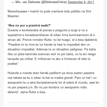
— Min. van Defensie (@DefensieOnline)
September 8, 2017
Marechaussee i marinir ta yuda mantené òrdu públiko na Sint
Maarten
‘Nos no por a premirá esaki?’
Durante e konferensha di prensa e pregunta a surgi si no a
supestimá e konsekuenshanan di orkan Irma kuminsamentu di e
siman aki. Promé minister Rutte ‘no ke husga’, el a bisa djabièrnè.
“Pasobra mi ta mira ku tur hende ta hasi lo imposibel den un
situashon imposibel. Ademas ta un situashon peligroso. Pa baha
riba un pista kaminda avionnan sivil no por baha, no ta sin riesgo
tampoko pa militar. E militarnan ta den e límitenan di loke ta
posibel.”
Hulanda a manda shen hende padilanti pa duna sosten pasobra
nos tabata sa ku e orkan ta bai ta masha grandi. Pero un haf i un
aeropuerto ku a sera kompletamente for di sobrá di mundu, esei bo
no por prepará p’e. Bo no por konstruí un aeropuerto nobo
delantá”, asina Rutte a bisa.