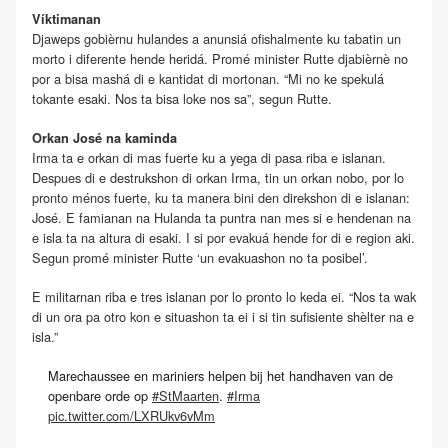
Víktimanan
Djaweps gobièrnu hulandes a anunsiá ofishalmente ku tabatin un
morto i diferente hende heridá. Promé minister Rutte djabièrnè no
por a bisa mashá di e kantidat di mortonan. “Mi no ke spekulá
tokante esaki. Nos ta bisa loke nos sa”, segun Rutte.
Orkan José na kaminda
Irma ta e orkan di mas fuerte ku a yega di pasa riba e islanan.
Despues di e destrukshon di orkan Irma, tin un orkan nobo, por lo
pronto ménos fuerte, ku ta manera bini den direkshon di e islanan:
José. E famianan na Hulanda ta puntra nan mes si e hendenan na
e isla ta na altura di esaki. I si por evakuá hende for di e region aki.
Segun promé minister Rutte ‘un evakuashon no ta posibel’.
E militarnan riba e tres islanan por lo pronto lo keda ei. “Nos ta wak
di un ora pa otro kon e situashon ta ei i si tin sufisiente shèlter na e
isla.”
Marechaussee en mariniers helpen bij het handhaven van de
openbare orde op
#StMaarten
.
#Irma
pic.twitter.com/LXRUkv6vMm