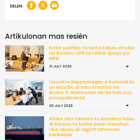
DELEN:
Artíkulonan mas resién
Krísis polítiko ta lanta kabes atrobe
na Boneiru: UPB ta retirá apoyo pa
MPB
31 JULY 2026
Loucette Reppenhagen a kuminsá ku
un estudio di mbo kreativo na
Aruba: ‘E alumnonan akí ke hasi kos,
prinsipalmente’
30 JULY 2026
Atake riba tankero ku bandera falsu
di Kòrsou ta bolbe pone atenshon
riba abusu di registrashonnan
karibense