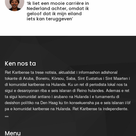
‘Ik liet een mooie carrière in
Nederland achter, omdat ik
geloof dat ik mijn eiland
iets kan teruggeven’
Ken nos ta
Ret Karibense ta trese notisia, aktualidat i informashon adishonal
tokante di Aruba, Boneiru, Kòrsou, Saba, Sint Eustatius i Sint Maarten i
di komunidat karibense na Hulanda. Ku un ret di periodista lokal nos ta
sigui e desaroyonan riba e seis islanan di Reino hulandes. Ademas e ret
ta sigui komunidat antiano i arubano na Hulanda i e tumamentu di
desishon polítiko na Den Haag ku tin konsekuensha pa e seis islanan i/òf
pa e komunidat karibense na Hulanda. Ret Karibense ta independiente.
...
Menu