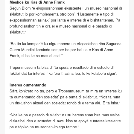
Meskos ku Kas di Anne Frank
Segun Blom ‘e eksposishonnan eksistente i un museo nashonal di
sklabitut lo por komplementá otro bon’. “Hustamente e tipo di
eksposishonnan asinakí por lanta e interes di e bishitantenan. Pa
profundisashon tin e ora ei e museo nashonal di e pasado di
sklabitut.”
“Bo tin ku kompar’é ku algu manera un eksposishon riba Sugunda
Guera Mundial kaminda semper bo por bai na e Kas di Anne
Frank, si bo ke sa mas di esei.”
Tropenmuseum ta bisa di ‘ta spera e resultado di e estudio di
faktibilidat ku interes’ i ku ‘ora t’ asina leu, lo ke kolaborá sigur’.
Interes oumentando
Sifra konkreto no tin, pero e Tropenmuseum ta mira un ‘interes ku
ta oumentando den sosiedat’ pa e tema di sklabitut. “Nos ta mira
un diskushon aktual den sosiedat rondó di e tema akí. E ta biba.”
“Nos ke pa e pasado di sklabitut i su herensianan bira mas visibel i
diskutibel den e sosiedat di awe. Nos ta apoyá e interes kresiente
pa e tópiko na museonan-kolega tambe.”