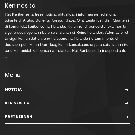
Ken nos ta
Ret Karibense ta trese notisia, aktualidat i informashon adishonal
tokante di Aruba, Boneiru, Kòrsou, Saba, Sint Eustatius i Sint Maarten i
di komunidat karibense na Hulanda. Ku un ret di periodista lokal nos ta
sigui e desaroyonan riba e seis islanan di Reino hulandes. Ademas e ret
ta sigui komunidat antiano i arubano na Hulanda i e tumamentu di
desishon polítiko na Den Haag ku tin konsekuensha pa e seis islanan i/òf
pa e komunidat karibense na Hulanda. Ret Karibense ta independiente.
...
Menu
NOTISIA
KEN NOS TA
PARTNERNAN