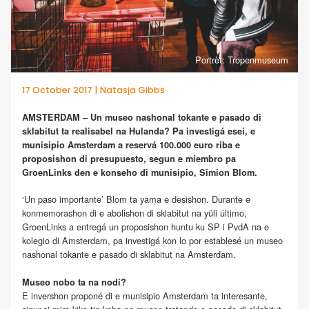
Portrèt: Tropenmuseum
17 October 2017 | Natasja Gibbs
AMSTERDAM – Un museo nashonal tokante e pasado di
sklabitut ta realisabel na Hulanda? Pa investigá esei, e
munisipio Amsterdam a reservá 100.000 euro riba e
proposishon di presupuesto, segun e miembro pa
GroenLinks den e konseho di munisipio, Simion Blom.
‘Un paso importante’ Blom ta yama e desishon. Durante e
konmemorashon di e abolishon di sklabitut na yüli último,
GroenLinks a entregá un proposishon huntu ku SP i PvdA na e
kolegio di Amsterdam, pa investigá kon lo por establesé un museo
nashonal tokante e pasado di sklabitut na Amsterdam.
Museo nobo ta na nodi?
E invershon proponé di e munisipio Amsterdam ta interesante,