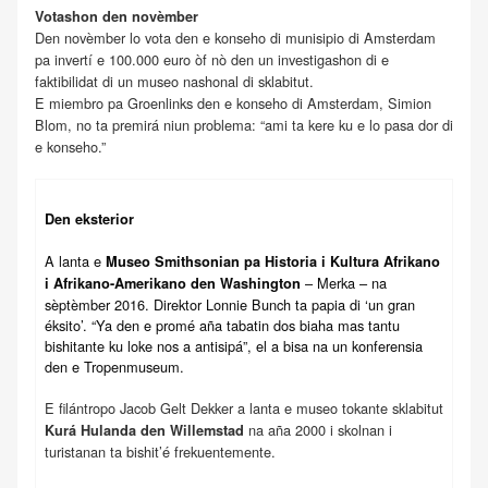
Votashon den novèmber
Den novèmber lo vota den e konseho di munisipio di Amsterdam
pa invertí e 100.000 euro òf nò den un investigashon di e
faktibilidat di un museo nashonal di sklabitut.
E miembro pa Groenlinks den e konseho di Amsterdam, Simion
Blom, no ta premirá niun problema: “ami ta kere ku e lo pasa dor di
e konseho.”
Den eksterior
A lanta e
Museo Smithsonian pa Historia i Kultura Afrikano
– Merka – na
i Afrikano-Amerikano den Washington
sèptèmber 2016. Direktor Lonnie Bunch ta papia di ‘un gran
éksito’. “Ya den e promé aña tabatin dos biaha mas tantu
bishitante ku loke nos a antisipá”, el a bisa na un konferensia
den e Tropenmuseum.
E filántropo Jacob Gelt Dekker a lanta e museo tokante sklabitut
na aña 2000 i skolnan i
Kurá Hulanda den Willemstad
turistanan ta bishit’é frekuentemente.