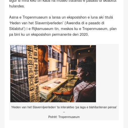
sigur si mira kiko tin kaba na museo tratando e pasado di sklabitut
hulandes.
Asina e Tropenmuseum a lansa un eksposishon e luna akí titulá
‘Heden van het Slavernijverleden’ (‘Awendia di e pasado di
Sklabitut’) i e Rijksmuseum tin, meskos ku e Tropenmuseum, plan
pa bini ku un eksposishon permanente den 2020.
‘Heden van het Slavernijverleden’ ta interaktivo ‘pa laga e bishitantenan pensa’
–
Potrèt: Tropenmuseum