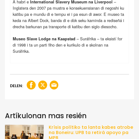
A habri e
–
International Slavery Museum na Liverpool
Inglatera den 2007 pa mustra e konsekuensianan di negoshi ku
katibu pa e mundu di e tempu ei i pa esun di awor. E museo ta
keda na Albert Dock, banda di e dòk seku kaminda a rediseñá i
drecha barkunan pa transporte di katibu den siglo diesocho.
– Suráfrika – ta eksistí for
Museo Slave Lodge na Kaapstad
di 1998 i ta un parti fiho den e kurikulo di e skolnan na
Suráfrika.
DELEN:
Artíkulonan mas resién
Krísis polítiko ta lanta kabes atrobe
na Boneiru: UPB ta retirá apoyo pa
MPB