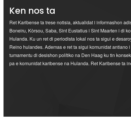
Ken nos ta
Ret Karibense ta trese notisia, aktualidat i informashon ad
Boneiru, Kòrsou, Saba, Sint Eustatius i Sint Maarten i di 
Hulanda. Ku un ret di periodista lokal nos ta sigui e desaro
Reino hulandes. Ademas e ret ta sigui komunidat antiano 
tumamentu di desishon polítiko na Den Haag ku tin konseku
pa e komunidat karibense na Hulanda. Ret Karibense ta i