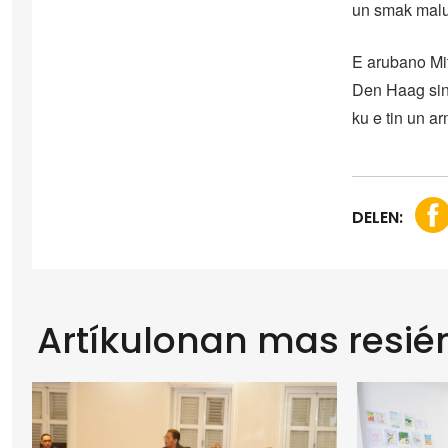
un smak malu.
E arubano Mit
Den Haag sink
ku e tin un a
DELEN:
Artíkulonan mas resié