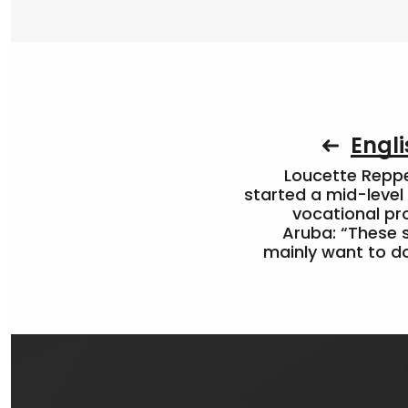
Engli
Loucette Rep
started a mid-level
vocational pr
Aruba: “These 
mainly want to do