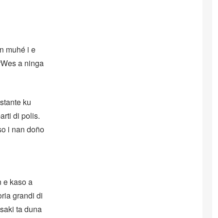
n muhé i e
 “Wes a ninga
pstante ku
ti di polis.
so i nan doño
n e kaso a
ia grandi di
Esaki ta duna