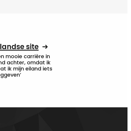
landse site
een mooie carrière in
nd achter, omdat ik
at ik mijn eiland iets
uggeven’