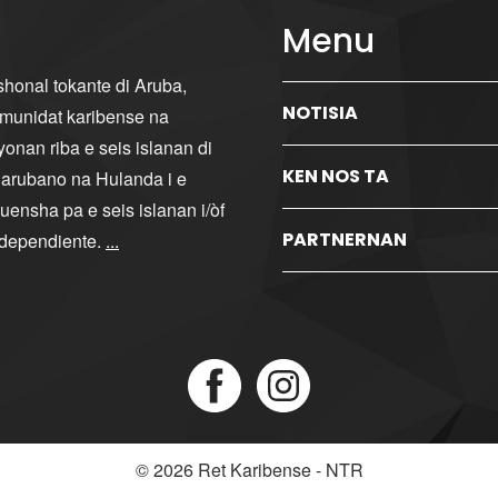
Menu
ishonal tokante di Aruba,
NOTISIA
komunidat karibense na
yonan riba e seis islanan di
KEN NOS TA
i arubano na Hulanda i e
ensha pa e seis islanan i/òf
PARTNERNAN
ndependiente.
...
© 2026
Ret Karibense - NTR