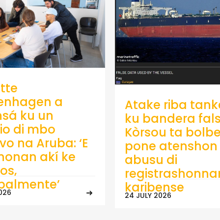
tte
enhagen a
Atake riba tank
sá ku un
ku bandera fals
io di mbo
Kòrsou ta bolb
ivo na Aruba: ‘E
pone atenshon 
onan akí ke
abusu di
os,
registrashonna
ipalmente’
karibense
026
24 JULY 2026