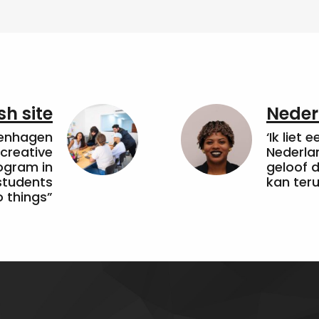
sh site
Neder
penhagen
‘Ik liet 
 creative
Nederla
ogram in
geloof d
students
kan ter
 things”