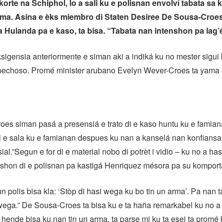
korte na Schiphol, lo a sali ku e polisnan envolví tabata sa 
rma. Asina e èks miembro di Staten Desiree De Sousa-Croes
a Hulanda pa e kaso, ta bisa. “Tabata nan intenshon pa lag’é
igensia anteriormente e siman aki a indiká ku no mester sigui 
pechoso. Promé minister arubano Evelyn Wever-Croes ta yama 
oes siman pasá a presensiá e trato di e kaso huntu ku e famia
 di e sala ku e famianan despues ku nan a kanselá nan konfians
al.”Segun e for di e material nobo di potrèt i vidio – ku no a has
nshon di e polisnan pa kastigá Henriquez mésora pa su kompor
un polis bisa kla: ‘Stòp di hasi wega ku bo tin un arma’. Pa nan t
wega.” De Sousa-Croes ta bisa ku e ta haña remarkabel ku no a l
 hende bisa ku nan tin un arma, ta parse mi ku ta esei ta promé 