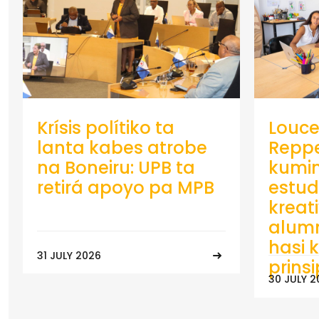
Krísis polítiko ta
Louce
lanta kabes atrobe
Repp
na Boneiru: UPB ta
kumin
retirá apoyo pa MPB
estud
kreat
alumn
hasi k
31 JULY 2026
prins
30 JULY 2