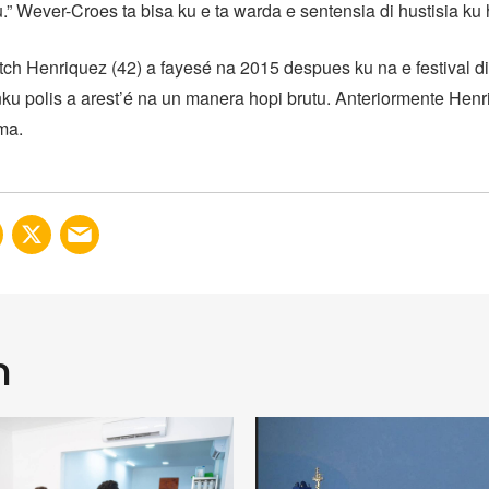
” Wever-Croes ta bisa ku e ta warda e sentensia di hustisia ku h
ch Henriquez (42) a fayesé na 2015 despues ku na e festival d
u polis a arest’é na un manera hopi brutu. Anteriormente Henri
rma.
n