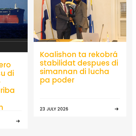
Koalishon ta rekobrá
stabilidat despues di
ero
simannan di lucha
u di
pa poder
e
riba
n
23 JULY 2026