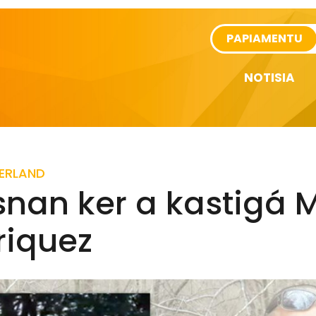
rtikel
PAPIAMENTU
NOTISIA
ERLAND
snan ker a kastigá 
riquez