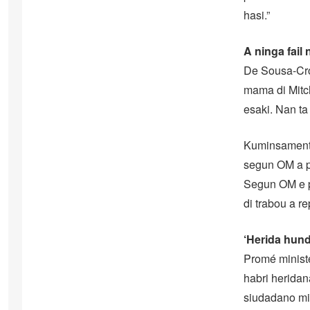
hasi.”
A ninga fail
De Sousa-Cro
mama di Mitch
esaki. Nan ta
Kuminsamentu 
segun OM a pr
Segun OM e po
di trabou a r
‘Herida hund
Promé ministe
habri heridan
siudadano mi 