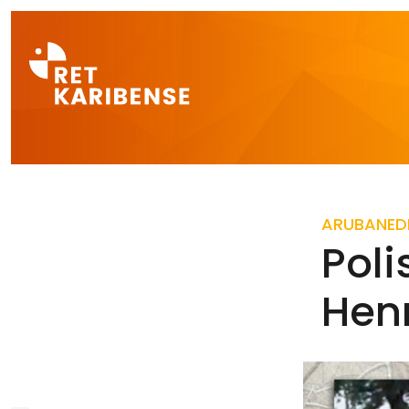
Direct naar a
ARUBA
NED
Poli
Hen