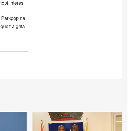
opi interes.
i Parkpop na
quez a grita