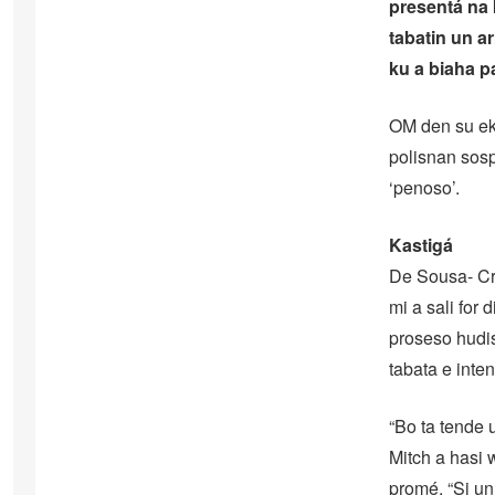
presentá na 
tabatin un a
ku a biaha p
OM den su eks
polisnan sos
‘penoso’.
Kastigá
De Sousa- Cr
mi a sali for
proseso hudisi
tabata e inte
“Bo ta tende 
Mitch a hasi 
promé. “Si un