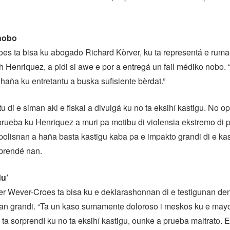
 nobo
es ta bisa ku abogado Richard Kòrver, ku ta representá e ruma
 Henriquez, a pidi si awe e por a entregá un fail médiko nobo.
 haña ku entretantu a buska sufisiente bèrdat.”
di e siman aki e fiskal a divulgá ku no ta eksihí kastigu. No o
ueba ku Henriquez a muri pa motibu di violensia ekstremo di par
lisnan a haña basta kastigu kaba pa e impakto grandi di e ka
eprendé nan.
u’
r Wever-Croes ta bisa ku e deklarashonnan di e testigunan de
an grandi. “Ta un kaso sumamente doloroso i meskos ku e mayor
ta sorprendí ku no ta eksihí kastigu, ounke a prueba maltrato. 