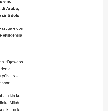
ku e no
 di Aruba,
 sinti doló.”
kastigá e dos
e eksigensia
nan. “Djaweps
a den e
i públiko –
tashon.
abata kla ku
istra Mitch
kos ku bo ta