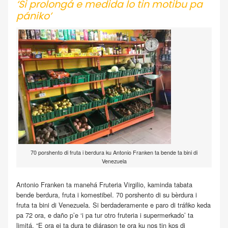
‘Si prolongá e medida lo tin motibu pa
pániko’
70 porshento di fruta i berdura ku Antonio Franken ta bende ta bini di
Venezuela
Antonio Franken ta manehá Fruteria Virgilio, kaminda tabata
bende berdura, fruta i komestibel. 70 porshento di su bèrdura i
fruta ta bini di Venezuela. Si berdaderamente e paro di tráfiko keda
pa 72 ora, e daño p’e ‘i pa tur otro fruteria i supermerkado’ ta
limitá. “E ora ei ta dura te djárason te ora ku nos tin kos di