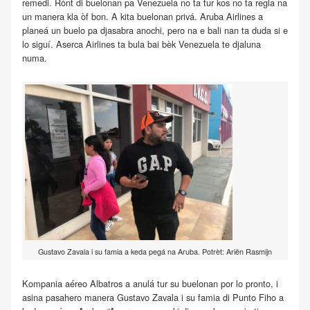
remedi. Rònt di buelonan pa Venezuela no ta tur kos no ta regla na
un manera kla òf bon. A kita buelonan privá. Aruba Airlines a
planeá un buelo pa djasabra anochi, pero na e bali nan ta duda si e
lo siguí. Aserca Airlines ta bula bai bèk Venezuela te djaluna
numa.
Gustavo Zavala i su famia a keda pegá na Aruba. Potrèt: Ariën Rasmijn
Kompania aéreo Albatros a anulá tur su buelonan por lo pronto, i
asina pasahero manera Gustavo Zavala i su famia di Punto Fiho a