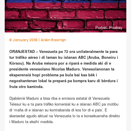
Portrèt: Pixabay
8 January 2018 | Ariën Rasmijn
ORANJESTAD – Venezuela pa 72 ora unilateralmente ta para
tur tráfiko aéreo i di laman ku islanan ABC (Aruba, Boneiru i
Kòrsou). Na Aruba mésora por a ripará e medida aki di e
presidente venesolano Nicolas Maduro. Venesolanonan ta
eksperensiá hopi problema pa bula bai kas bèk i
negoshantenan lokal ta prepará pa kompra karu di bèrdura i
fruta otro kaminda.
Djabièrnè Maduro a bisa riba e emisora estatal di Venezuela
Telesur ku e ta para tráfiko komersial ku e islanan ABC pa motibu
di ‘mafia di e islanan su kontrabanda di kos for di e pais’. E
skarsedat agudo aktual na Venezuela lo ta e konsekuensha direkto
i Maduro ta eksihí medida.