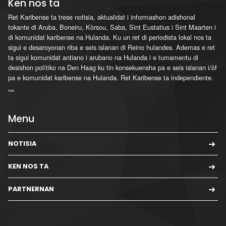
Ken nos ta
Ret Karibense ta trese notisia, aktualidat i informashon adishonal
tokante di Aruba, Boneiru, Kòrsou, Saba, Sint Eustatius i Sint Maarten i
di komunidat karibense na Hulanda. Ku un ret di periodista lokal nos ta
sigui e desaroyonan riba e seis islanan di Reino hulandes. Ademas e ret
ta sigui komunidat antiano i arubano na Hulanda i e tumamentu di
desishon polítiko na Den Haag ku tin konsekuensha pa e seis islanan i/òf
pa e komunidat karibense na Hulanda. Ret Karibense ta independiente.
...
Menu
NOTISIA
KEN NOS TA
PARTNERNAN