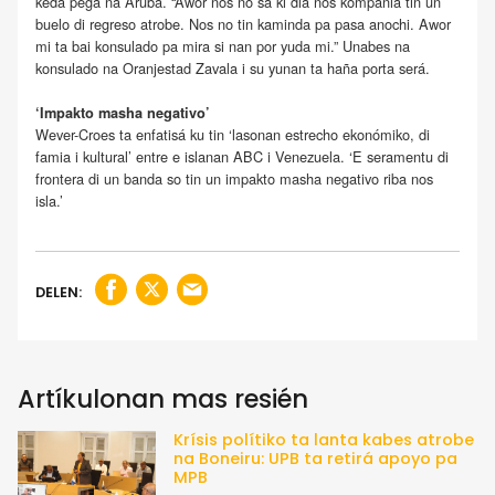
keda pegá na Aruba. “Awor nos no sa ki dia nos kompania tin un
buelo di regreso atrobe. Nos no tin kaminda pa pasa anochi. Awor
mi ta bai konsulado pa mira si nan por yuda mi.” Unabes na
konsulado na Oranjestad Zavala i su yunan ta haña porta será.
‘Impakto masha negativo’
Wever-Croes ta enfatisá ku tin ‘lasonan estrecho ekonómiko, di
famia i kultural’ entre e islanan ABC i Venezuela. ‘E seramentu di
frontera di un banda so tin un impakto masha negativo riba nos
isla.’
DELEN:
Artíkulonan mas resién
Krísis polítiko ta lanta kabes atrobe
na Boneiru: UPB ta retirá apoyo pa
MPB