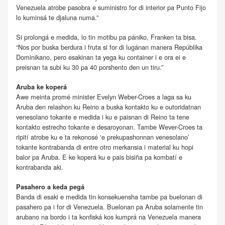
Venezuela atrobe pasobra e suministro for di interior pa Punto Fijo
lo kuminsá te djaluna numa.”
Si prolongá e medida, lo tin motibu pa pániko, Franken ta bisa.
“Nos por buska berdura i fruta si for di lugánan manera Repúblika
Dominikano, pero esakinan ta yega ku container i e ora ei e
preisnan ta subi ku 30 pa 40 porshento den un tiru.”
Aruba ke koperá
Awe meinta promé minister Evelyn Weber-Croes a laga sa ku
Aruba den relashon ku Reino a buska kontakto ku e outoridatnan
venesolano tokante e medida i ku e paisnan di Reino ta tene
kontakto estrecho tokante e desaroyonan. Tambe Wever-Croes ta
ripití atrobe ku e ta rekonosé ‘e prekupashonnan venesolano’
tokante kontrabanda di entre otro merkansia i material ku hopi
balor pa Aruba. E ke koperá ku e pais bisiña pa kombatí e
kontrabanda aki.
Pasahero a keda pegá
Banda di esaki e medida tin konsekuensha tambe pa buelonan di
pasahero pa i for di Venezuela. Buelonan pa Aruba solamente tin
arubano na bordo i ta konfiská kos kumprá na Venezuela manera