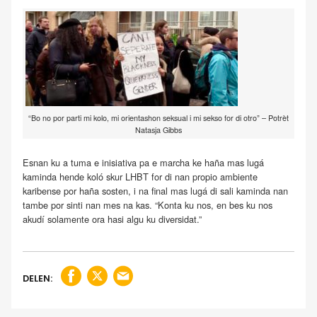
“Bo no por parti mi kolo, mi orientashon seksual i mi sekso for di otro” – Potrèt
Natasja Gibbs
Esnan ku a tuma e inisiativa pa e marcha ke haña mas lugá
kaminda hende koló skur LHBT for di nan propio ambiente
karibense por haña sosten, i na final mas lugá di sali kaminda nan
tambe por sinti nan mes na kas. “Konta ku nos, en bes ku nos
akudí solamente ora hasi algu ku diversidat.”
DELEN: