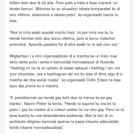
hóben koló skur di 24 aña. Pero polis a trata e kaso manera ‘un
atrako komun’. Miéntras ku su situashon tabata komparabel ku di
otro víktima, solamente e tabata pretu”, ko-organisadó Isenia ta
bisa.
“Nos ta mira esaki sosodé muchu hopi: no por mira nos ku ta
hende hòmber koló skur komo víktima, pero si komo malechor
potenshal. Apsurdo pasobra for di sifra esaki no ta sali niun ora.”
Wigbertson i e otro organisadónan di e marcha ke un trato mas
serio serka polis i serka e komunidat homoseksual di Hulanda.
“Hashtag mi no ta un opheto di plaser seksual i hashtag I am not
your chocolate, usa e hashtagnan aki ora bo bisa òf filma algu di e
marcha aki riba social media”, ko-organisadó Collin Edson ta bisa
duru djis promé ku e marcha.
“E previshonnan pa hende gay koló skur ta ménos ku pa gay
blanku”, Naomi Pieter ta konta. “Hende ta suponé ku ora bo ta
pretu i gay bo mester di e mésun sosten ku tur otro gay. Pero no ta
tene kuenta ku nos desendensha karibense. Nos ta bini di un
ambiente religioso kaminda apénas ta papia tokante seksualidat,
kòrda tokante homoseksualidat.”