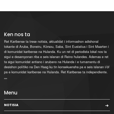
Ken nos ta
Ret Karibense ta trese notisia, aktualidat i informashon adishonal
tokante di Aruba, Boneiru, Kòrsou, Saba, Sint Eustatius i Sint Maarten i
di komunidat karibense na Hulanda. Ku un ret di periodista lokal nos ta
sigui e desaroyonan riba e seis islanan di Reino hulandes. Ademas e ret
ta sigui komunidat antiano i arubano na Hulanda i e tumamentu di
desishon polítiko na Den Haag ku tin konsekuensha pa e seis islanan i/òf
pa e komunidat karibense na Hulanda. Ret Karibense ta independiente.
...
Menu
NOTISIA