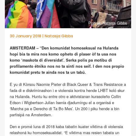
Portrèt: Natasja Gibbs
30 January 2018 | Natasja Gibbs
AMSTERDAM – “Den komunidat homoseksual na Hulanda
hopi bia ta mira nos komo opheto di plaser òf ta usa nos
komo ‘maskota di diversidat’. Serka polis pa motibu di
profilamento étniko nos no ta sinti nos seif. I den nos propio
komunidat pretu te ainda nos ta un tabú.
E yu di Kòrsou Naomie Pieter di Black Queer & Trans Resistance a
fada di e diskriminashon i e violensia kontra hende LHBT koló skur
na Hulanda. Huntu ku entre otro e aktivistanan kurasoleño Collin
Edson i Wigbertson Julian Isenia djadumingu el a organisá e
‘Marcha pa e Derecho di Ta Bo Mes’. Un 200 i piku hende a bin
partisipá na Amsterdam.
Den e promé luna di 2018 kaba tabatin kuater víktima di violensia
relashoná ku homoseksualidat. “E víktima mas resien tabata un