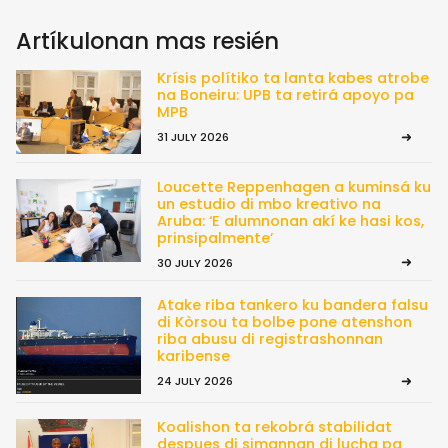
Artíkulonan mas resién
Krísis polítiko ta lanta kabes atrobe
na Boneiru: UPB ta retirá apoyo pa
MPB
31 JULY 2026
Loucette Reppenhagen a kuminsá ku
un estudio di mbo kreativo na
Aruba: ‘E alumnonan akí ke hasi kos,
prinsipalmente’
30 JULY 2026
Atake riba tankero ku bandera falsu
di Kòrsou ta bolbe pone atenshon
riba abusu di registrashonnan
karibense
24 JULY 2026
Koalishon ta rekobrá stabilidat
despues di simannan di lucha pa