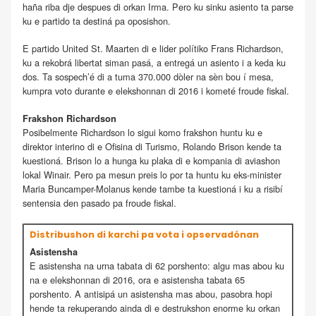
haña riba dje despues di orkan Irma. Pero ku sinku asiento ta parse
ku e partido ta destiná pa oposishon.
E partido United St. Maarten di e lider polítiko Frans Richardson,
ku a rekobrá libertat siman pasá, a entregá un asiento i a keda ku
dos. Ta sospech’é di a tuma 370.000 dòler na sèn bou í mesa,
kumpra voto durante e elekshonnan di 2016 i kometé froude fiskal.
Frakshon Richardson
Posibelmente Richardson lo sigui komo frakshon huntu ku e
direktor interino di e Ofisina di Turismo, Rolando Brison kende ta
kuestioná. Brison lo a hunga ku plaka di e kompania di aviashon
lokal Winair. Pero pa mesun preis lo por ta huntu ku eks-minister
Maria Buncamper-Molanus kende tambe ta kuestioná i ku a risibí
sentensia den pasado pa froude fiskal.
Distribushon di karchi pa vota i opservadónan
Asistensha
E asistensha na urna tabata di 62 porshento: algu mas abou ku
na e elekshonnan di 2016, ora e asistensha tabata 65
porshento. A antisipá un asistensha mas abou, pasobra hopi
hende ta rekuperando ainda di e destrukshon enorme ku orkan