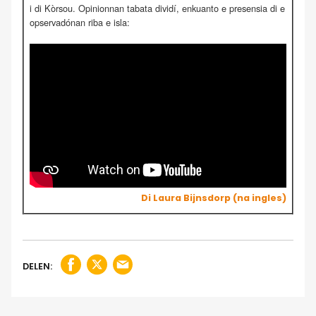
i di Kòrsou. Opinionnan tabata dividí, enkuanto e presensia di e
opservadónan riba e isla:
Di Laura Bijnsdorp (na ingles)
DELEN: