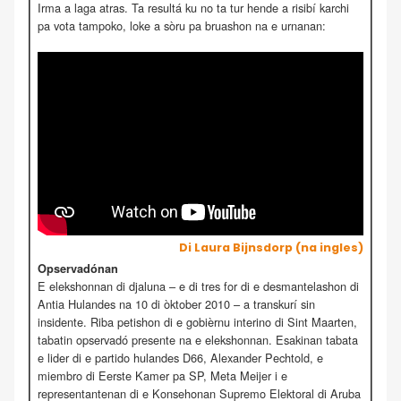
Irma a laga atras. Ta resultá ku no ta tur hende a risibí karchi
pa vota tampoko, loke a sòru pa bruashon na e urnanan:
Di Laura Bijnsdorp (na ingles)
Opservadónan
E elekshonnan di djaluna – e di tres for di e desmantelashon di
Antia Hulandes na 10 di òktober 2010 – a transkurí sin
insidente. Riba petishon di e gobièrnu interino di Sint Maarten,
tabatin opservadó presente na e elekshonnan. Esakinan tabata
e lider di e partido hulandes D66, Alexander Pechtold, e
miembro di Eerste Kamer pa SP, Meta Meijer i e
representantenan di e Konsehonan Supremo Elektoral di Aruba