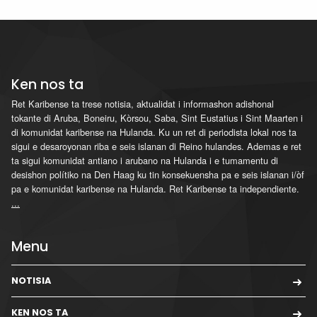
Ken nos ta
Ret Karibense ta trese notisia, aktualidat i informashon adishonal
tokante di Aruba, Boneiru, Kòrsou, Saba, Sint Eustatius i Sint Maarten i
di komunidat karibense na Hulanda. Ku un ret di periodista lokal nos ta
sigui e desaroyonan riba e seis islanan di Reino hulandes. Ademas e ret
ta sigui komunidat antiano i arubano na Hulanda i e tumamentu di
desishon polítiko na Den Haag ku tin konsekuensha pa e seis islanan i/òf
pa e komunidat karibense na Hulanda. Ret Karibense ta independiente.
...
Menu
NOTISIA
KEN NOS TA