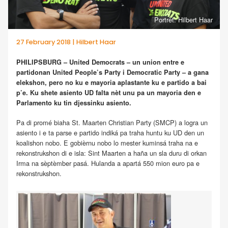
Portrèt: Hilbert Haar
27 February 2018 | Hilbert Haar
PHILIPSBURG – United Democrats – un union entre e
partidonan United People’s Party i Democratic Party – a gana
elekshon, pero no ku e mayoria aplastante ku e partido a bai
p’e. Ku shete asiento UD falta nèt unu pa un mayoria den e
Parlamento ku tin djessinku asiento.
Pa di promé biaha St. Maarten Christian Party (SMCP) a logra un
asiento i e ta parse e partido indiká pa traha huntu ku UD den un
koalishon nobo. E gobièrnu nobo lo mester kuminsá traha na e
rekonstrukshon di e isla: Sint Maarten a haña un sla duru di orkan
Irma na sèptèmber pasá. Hulanda a apartá 550 mion euro pa e
rekonstrukshon.