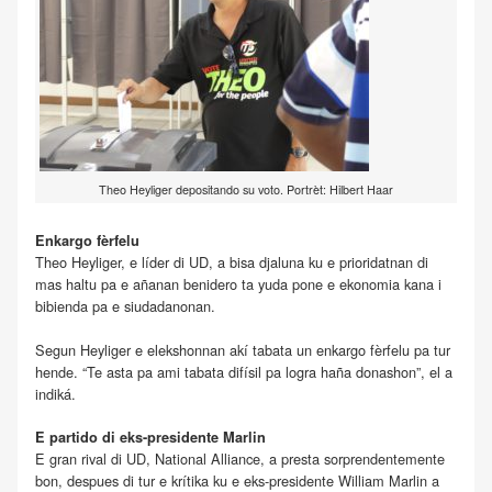
Theo Heyliger depositando su voto. Portrèt: Hilbert Haar
Enkargo fèrfelu
Theo Heyliger, e líder di UD, a bisa djaluna ku e prioridatnan di
mas haltu pa e añanan benidero ta yuda pone e ekonomia kana i
bibienda pa e siudadanonan.
Segun Heyliger e elekshonnan akí tabata un enkargo fèrfelu pa tur
hende. “Te asta pa ami tabata difísil pa logra haña donashon”, el a
indiká.
E partido di eks-presidente Marlin
E gran rival di UD, National Alliance, a presta sorprendentemente
bon, despues di tur e krítika ku e eks-presidente William Marlin a