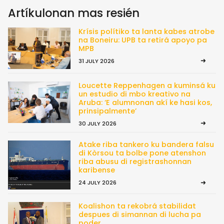
Artíkulonan mas resién
Krísis polítiko ta lanta kabes atrobe
na Boneiru: UPB ta retirá apoyo pa
MPB
31 JULY 2026
Loucette Reppenhagen a kuminsá ku
un estudio di mbo kreativo na
Aruba: ‘E alumnonan akí ke hasi kos,
prinsipalmente’
30 JULY 2026
Atake riba tankero ku bandera falsu
di Kòrsou ta bolbe pone atenshon
riba abusu di registrashonnan
karibense
24 JULY 2026
Koalishon ta rekobrá stabilidat
despues di simannan di lucha pa
poder