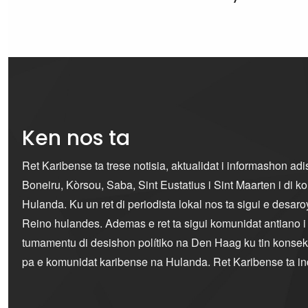
Ken nos ta
Ret Karibense ta trese notisia, aktualidat i informashon ad
Boneiru, Kòrsou, Saba, Sint Eustatius i Sint Maarten i di 
Hulanda. Ku un ret di periodista lokal nos ta sigui e desaro
Reino hulandes. Ademas e ret ta sigui komunidat antiano 
tumamentu di desishon polítiko na Den Haag ku tin konseku
pa e komunidat karibense na Hulanda. Ret Karibense ta i