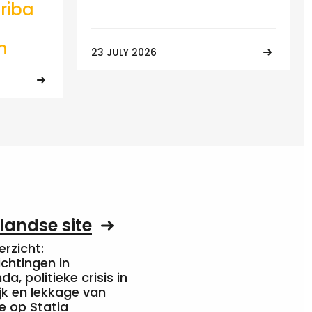
riba
n
23 JULY 2026
landse site
rzicht:
chtingen in
a, politieke crisis in
jk en lekkage van
e op Statia