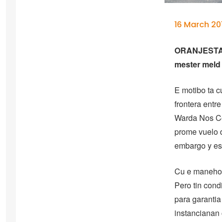
16 March 201
ORANJESTAD 
mester meld
E motibo ta c
frontera entr
Warda Nos Co
prome vuelo d
embargo y esa
Cu e maneho 
Pero tin cond
para garantia
instancianan 