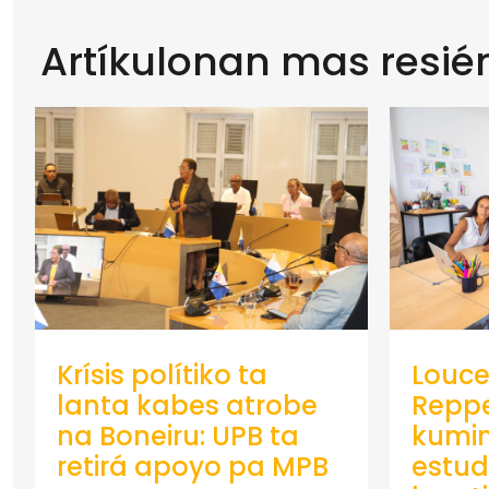
Artíkulonan mas resié
Krísis polítiko ta
Louce
lanta kabes atrobe
Repp
na Boneiru: UPB ta
kumin
retirá apoyo pa MPB
estud