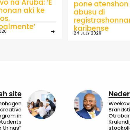
ivo na Aruba: ‘E
pone atenshon 
onan akí ke
abusu di
os,
registrashonna
ipalmente’
karibense
026
24 JULY 2026
sh site
Neder
penhagen
Weekove
 creative
Brandsti
ogram in
Otroband
students
Kralendi
 things”
stookoli