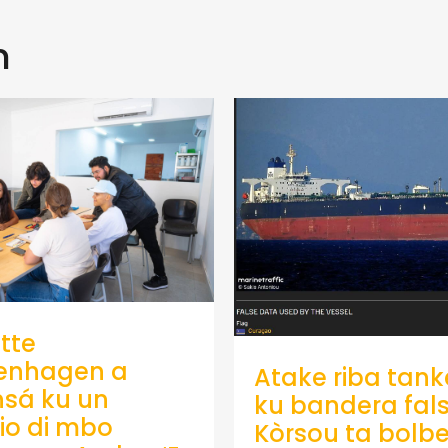
n
tte
enhagen a
Atake riba tank
sá ku un
ku bandera fals
io di mbo
Kòrsou ta bolb