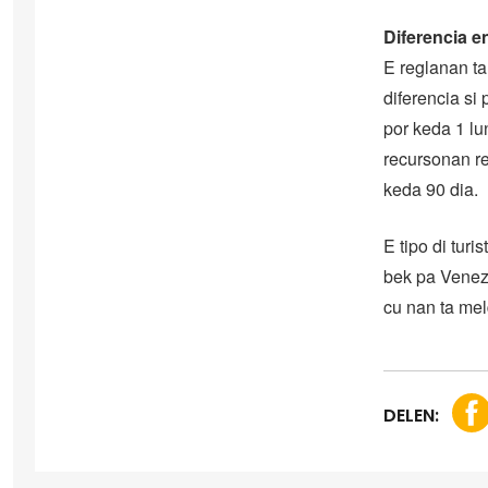
Diferencia en
E reglanan ta
diferencia si 
por keda 1 lu
recursonan re
keda 90 dia.
E tipo di tur
bek pa Venez
cu nan ta mel
DELEN: