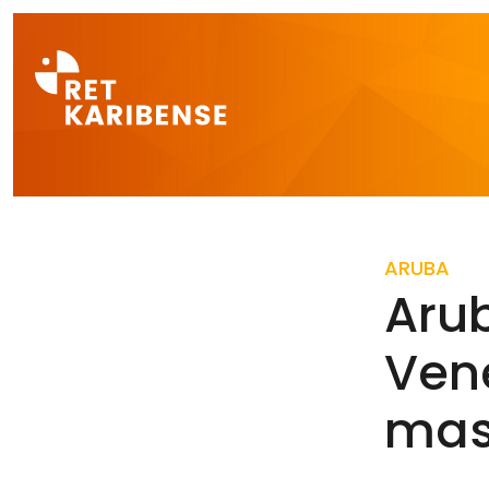
Direct naar a
ARUBA
Arub
Ven
ma