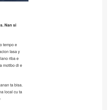
s. Nan si
to tempo e
acion Iasa y
lano riba e
a motibo di e
anan ta bisa.
a local cu ta
e