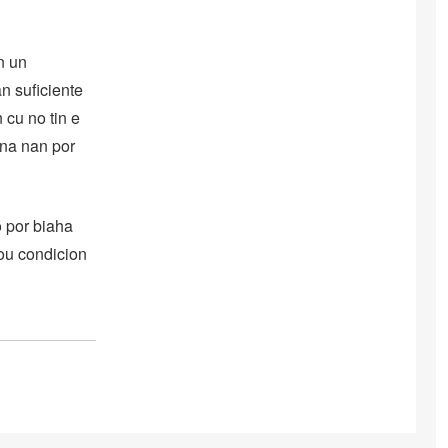
n un
an suficiente
 cu no tin e
ina nan por
o por biaha
ou condicion