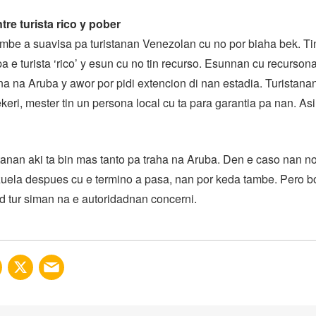
tre turista rico y pober
mbe a suavisa pa turistanan Venezolan cu no por biaha bek. Ti
pa e turista ‘rico’ y esun cu no tin recurso. Esunnan cu recurson
na na Aruba y awor por pidi extencion di nan estadia. Turistanan
keri, mester tin un persona local cu ta para garantia pa nan. As
istanan aki ta bin mas tanto pa traha na Aruba. Den e caso nan n
uela despues cu e termino a pasa, nan por keda tambe. Pero b
d tur siman na e autoridadnan concerni.