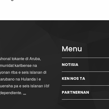
Menu
ishonal tokante di Aruba,
NOTISIA
komunidat karibense na
yonan riba e seis islanan di
KEN NOS TA
i arubano na Hulanda i e
ensha pa e seis islanan i/òf
PARTNERNAN
ndependiente.
...