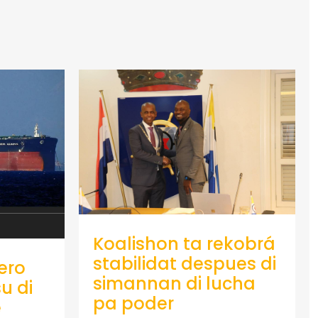
Koalishon ta rekobrá
stabilidat despues di
ero
simannan di lucha
u di
pa poder
e