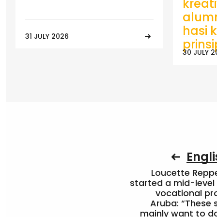
kreat
alumn
hasi k
31 JULY 2026
prins
30 JULY 2
Engli
Loucette Rep
started a mid-level
vocational pr
Aruba: “These 
mainly want to do