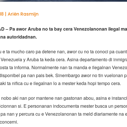
8 | Ariën Rasmijn
– Pa awor Aruba no ta bay cera Venezolanonan ilegal ma
 na autoridadnan.
u e ta mucho caro pa detene nan, awor cu no ta conoci pa cuan
e Venezuela y Aruba ta keda cera. Asina departamento di inmigr
sta ta informa. Normalmente nan ta manda e ilegalnan Venezo
isponibel pa nan pais bek. Sinembargo awor no tin vuelonan p
ki ta nifica cu e ilegalnan lo a mester keda hopi tempo cera.
nobo aki nan por mantene nan gastonan abou, asina e instanci
icionnan si. E personanan indocumenta mester busca un person
 pa nan y percura cu e Venezolanonan ta meld diariamente na 
concerni.