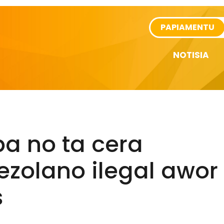
rtikel
PAPIAMENTU
NOTISIA
a no ta cera
ezolano ilegal awor
s