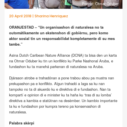
Portrèt: Otmar Oduber
20 April 2018 | Sharina Henriquez
ORANJESTAD – “Un organisashon di naturalesa no ta
outomátikamente un ekstenshon di gobièrnu, pero komo
aktor sosial tin un responsabilidat kompletamente di su mes
tambe.”
Asina Dutch Caribean Nature Alliance (DCNA) ta bisa den un karta
na Otmar Oduber ku tin un konflikto ku Parke Nashonal Aruba, e
fundashon ku ta manehá parkenan di naturalesa na Aruba.
Djárason atrobe e trahadónan a pone trabou abou pa mustra nan
prekupashon pa e konflikto. Algun trahadó a laga sa ku nan
tampoko no ta di akuerdo ku e direktiva di e fundashon. Nan ta
kompartí e opinion di e minister ku ta haña ku ‘tras di su lomba’
direktiva a kambia e statütnan na desèmber. Un kambio importante
ta ku e fundashon por kumpra tereno pa konservashon di
naturalesa.
Palabra skèrpi