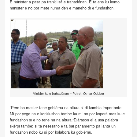
E minister a pasa pa trankilisá e trahadónan. E ta ens ku komo
minister e no por mete numa den e maneho di e fundashon.
Minister ku e trahadónan – Potret: Otmar Oduber
“Pero bo mester tene gobièrnu na altura si di kambio importante.
Mi por yega na e konklushon tambe ku mi no por koperá mas ku e
fundashon si e no tene mi na altura.”Djárason el a usa palabra
skèrpi tambe: si ta nesesario e ta bai parlamento pa lanta un
fundashon nobo ku sí por kolaborá ku gobièrnu.