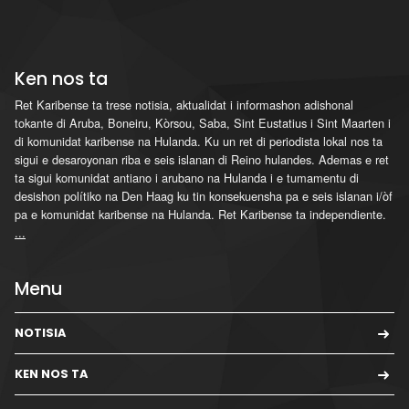
Ken nos ta
Ret Karibense ta trese notisia, aktualidat i informashon adishonal
tokante di Aruba, Boneiru, Kòrsou, Saba, Sint Eustatius i Sint Maarten i
di komunidat karibense na Hulanda. Ku un ret di periodista lokal nos ta
sigui e desaroyonan riba e seis islanan di Reino hulandes. Ademas e ret
ta sigui komunidat antiano i arubano na Hulanda i e tumamentu di
desishon polítiko na Den Haag ku tin konsekuensha pa e seis islanan i/òf
pa e komunidat karibense na Hulanda. Ret Karibense ta independiente.
...
Menu
NOTISIA
KEN NOS TA