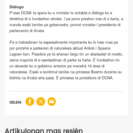
Diálogo
P’esei DCNA ta spera ku e minister lo entablá e diálogo ku e
direktiva di e fundashon atrobe. I pa pone preshon tras di e karta, a
manda esaki tambe pa gobernador, promé minister i presidente di
parlamento di Aruba.
Pa e trahadónan ta espesialmente importante ku lo hasi mas pa
por protehá e parkenan di naturalesa aktual Arikok i Spaans
Lagoen bon. Pasobra ya ta añanan largu tin un skarsedat di medio,
asina mayoria di e wardadónan di parke ta haña. E fundashon tin
un akuerdo ku e gobièrnu anterior pa manehá 16 área di
naturalesa. Esaki a konfirmá tambe na prinsesa Beatrix durante su
bishita na Aruba aña pasá. E prinsesa ta protektora di DCNA.
DELEN:
Artíkulonan mas resién