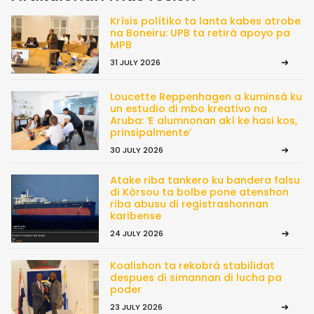
Krísis polítiko ta lanta kabes atrobe
na Boneiru: UPB ta retirá apoyo pa
MPB
31 JULY 2026
Loucette Reppenhagen a kuminsá ku
un estudio di mbo kreativo na
Aruba: ‘E alumnonan akí ke hasi kos,
prinsipalmente’
30 JULY 2026
Atake riba tankero ku bandera falsu
di Kòrsou ta bolbe pone atenshon
riba abusu di registrashonnan
karibense
24 JULY 2026
Koalishon ta rekobrá stabilidat
despues di simannan di lucha pa
poder
23 JULY 2026