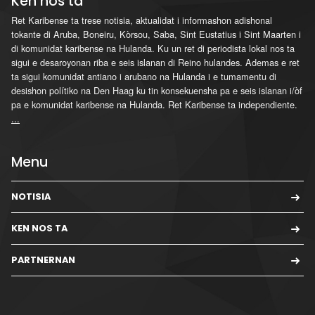
Ken nos ta
Ret Karibense ta trese notisia, aktualidat i informashon adishonal
tokante di Aruba, Boneiru, Kòrsou, Saba, Sint Eustatius i Sint Maarten i
di komunidat karibense na Hulanda. Ku un ret di periodista lokal nos ta
sigui e desaroyonan riba e seis islanan di Reino hulandes. Ademas e ret
ta sigui komunidat antiano i arubano na Hulanda i e tumamentu di
desishon polítiko na Den Haag ku tin konsekuensha pa e seis islanan i/òf
pa e komunidat karibense na Hulanda. Ret Karibense ta independiente.
...
Menu
NOTISIA
KEN NOS TA
PARTNERNAN