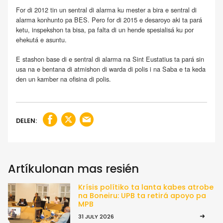
For di 2012 tin un sentral di alarma ku mester a bira e sentral di
alarma konhunto pa BES. Pero for di 2015 e desaroyo aki ta pará
ketu, inspekshon ta bisa, pa falta di un hende spesialisá ku por
ehekutá e asuntu.
E stashon base di e sentral di alarma na Sint Eustatius ta pará sin
usa na e bentana di atmishon di warda di polis i na Saba e ta keda
den un kamber na ofisina di polis.
DELEN:
Artíkulonan mas resién
Krísis polítiko ta lanta kabes atrobe
na Boneiru: UPB ta retirá apoyo pa
MPB
31 JULY 2026