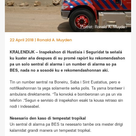
Portrèt: Ronald A. Muyden
22 April 2018 | Ronald A. Muyden
KRALENDIJK – Inspekshon di Hustisia i Seguridat ta señalá
ku kuater aña despues di su promé rapòrt ku rekomendashon
pa un solo sentral di alarma i un number di alarma so pa
BES, nada no a sosodé ku e rekomendashonnan aki.
Tin un number sentral na Boneiru, Saba i Sint Eustatius, pero e
notifikashonnan ta yega solamente serka polis. Ta yama brantwer i
ambulans direktamente. “Ta konvoká e bomberonan un pa un via
telefon .”Segun e servisio di inspekshon esaki ta kousa retraso sin
nodi i indeseabel.
Nesesario den kaso di tempestat tropikal
Un sentral di alarma pa BES ta nesesario tambe ora mester dirigi
kalamidat grandi manera un tempestat tropikal.