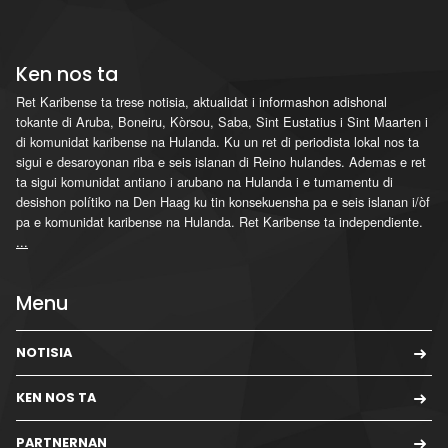
Ken nos ta
Ret Karibense ta trese notisia, aktualidat i informashon adishonal
tokante di Aruba, Boneiru, Kòrsou, Saba, Sint Eustatius i Sint Maarten i
di komunidat karibense na Hulanda. Ku un ret di periodista lokal nos ta
sigui e desaroyonan riba e seis islanan di Reino hulandes. Ademas e ret
ta sigui komunidat antiano i arubano na Hulanda i e tumamentu di
desishon polítiko na Den Haag ku tin konsekuensha pa e seis islanan i/òf
pa e komunidat karibense na Hulanda. Ret Karibense ta independiente.
...
Menu
NOTISIA
KEN NOS TA
PARTNERNAN