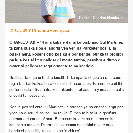
Portrèt: Sharina Henriquez
13 July 2018 | Sharina Henriquez
ORANJESTAD – 14 aña kaba e dama kolombiano Sul Martinez
ta kana buska riba e landfill yen yen na Parkietenbos. E ta
buska heru, koper i otro kos ku e por bende, ounke ta prohibí
pa kue kos ei i tin peliger di morto tambe, pasobra e dùmp di
material peligroso regularmente ta na kandela.
Serlimar ta e gerente di e landfill. E kompania di gobièrnu ta pone
regla kla: bai ku kos i usa e shushi di nobo ta estriktamente prohibí
pa tur hende: Bishitante, kontraktante i trahadó. Ta yama asta polis
si esaki ta nesesario.
Kon ta posibel antó ku Martinez i e otronan ya pa añanan largu por
yega na e seru di shushi, no ta kla. E mes ta bisa ku e gobièrnu
anterior a duna un pèrmit. E material ku e haña e ta bende ku
kompania manera Daltra i un kompania di resiklahe na e otro
banda di e landfill, konosí komo ‘e chines’.