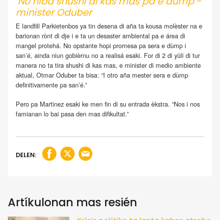
‘No hiba shushi di kas mas pa e dùmp’-
minister Oduber
E landfill Parkietenbos ya tin desena di aña ta kousa molèster na e
barionan rònt di dje i e ta un desaster ambiental pa e área di
mangel protehá. No opstante hopi promesa pa sera e dùmp i
san’é, ainda niun gobièrnu no a realisá esaki. For di 2 di yüli di tur
manera no ta tira shushi di kas mas, e minister di medio ambiente
aktual, Otmar Oduber ta bisa: “I otro aña mester sera e dùmp
definitivamente pa san’é.”
Pero pa Martinez esaki ke men fin di su entrada èkstra. “Nos i nos
famianan lo bai pasa den mas difikultat.”
DELEN:
Artíkulonan mas resién