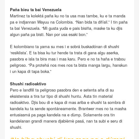
Paña bieu ta bai Venezuela
Martinez ta kolektá paña ku no ta usa mas tambe, ku e ta manda
pa e indjannan Wayuu na Colombia. “Nan bida ta difísil.” I tin paña
ta bai Venezuela. “Mi gusta yuda e pais bisiña, maske ta ku djis
algun paña pa bisti. Nan por usa esaki bon.”
E kolombiano ta yama su mes i e sobrá buskadónan di shushi
‘resiklista’. E ta bisa ku tur hende ta trata di gana algu aserka,
pasobra e isla ta bira mas i mas karu. Pero e no ta haña e trabou
peligroso. “Pa protehá nos mes nos ta bista manga largu, hanskun
i un kapa di tapa boka.”
Shushi radioaktivo
Pero e landfill ta peligroso pasobra den e setenta aña di su
eksistensia a tira tur tipo di shushi huntu. Asta tin material
radioaktivo. Djis bou di e kapa di mas ariba e shushi ta sombra di
kandela ku ta sende spontáneamente. Brantwer mes no ta masha
entusiasmá pa paga kandela na e dùmp. Solamente ora tin
kandelanan grandi manera djabièrnè pasá, nan ta subi e seru di
shushi.