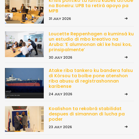
Krísis polítiko ta lanta kabes atrobe
na Boneiru: UPB ta retirá apoyo pa
MPB
31 JULY 2026
Loucette Reppenhagen a kuminsá ku
un estudio di mbo kreativo na
Aruba: ‘E alumnonan akí ke hasi kos,
prinsipalmente’
30 JULY 2026
Atake riba tankero ku bandera falsu
di Kòrsou ta bolbe pone atenshon
riba abusu di registrashonnan
karibense
24 JULY 2026
Koalishon ta rekobrá stabilidat
despues di simannan di lucha pa
poder
23 JULY 2026