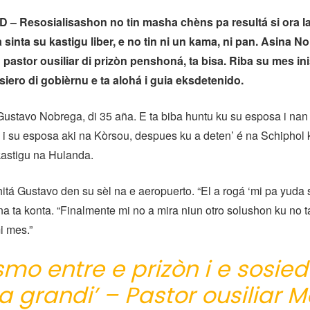
– Resosialisashon no tin masha chèns pa resultá si ora l
sinta su kastigu liber, e no tin ni un kama, ni pan. Asina No
n pastor ousiliar di prizòn penshoná, ta bisa. Riba su mes inis
siero di gobièrnu e ta alohá i guia eksdetenido.
Gustavo Nobrega, di 35 aña. E ta biba huntu ku su esposa i nan
 i su esposa aki na Kòrsou, despues ku a deten’ é na Schiphol
 kastigu na Hulanda.
hitá Gustavo den su sèl na e aeropuerto. “El a rogá ‘mi pa yuda 
na ta konta. “Finalmente mi no a mira niun otro solushon ku no t
i mes.”
smo entre e prizòn i e sosied
 grandi’ – Pastor ousiliar M