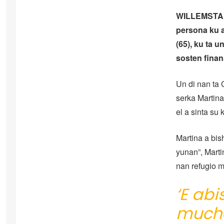
WILLEMSTAD 
persona ku a 
(65), ku ta u
sosten finan
Un di nan ta 
serka Martina
el a sinta su
Martina a bis
yunan”, Marti
nan refugio m
‘E abi
mucha