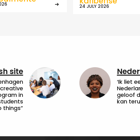
karibense
026
24 JULY 2026
sh site
Neder
penhagen
‘Ik liet 
 creative
Nederla
ogram in
geloof d
students
kan ter
 things”