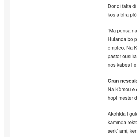
Dor di falta d
kos a bira pió
“Ma pensa na 
Hulanda bo po
empleo. Na Kòr
pastor ousili
nos kabes i el
Gran nesesi
Na Kòrsou e d
hopi mester d
Akohida i gui
kaminda rekto
serk’ amí, ke