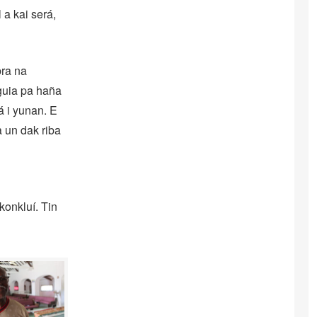
 a kai será,
bra na
 guia pa haña
á i yunan. E
a un dak riba
konkluí. Tin