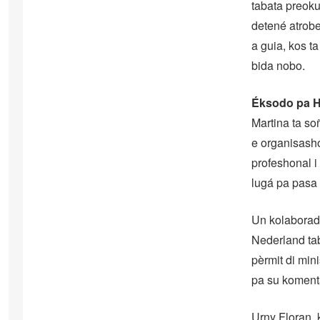
tabata preoku
detené atrobe
a guia, kos t
bida nobo.
Éksodo pa 
Martina ta so
e organisash
profeshonal i
lugá pa pasa 
Un kolaborad
Nederland tab
pèrmit di mini
pa su koment
Urny Floran, 