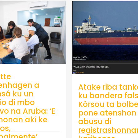
tte
enhagen a
Atake riba tank
sá ku un
ku bandera fals
io di mbo
Kòrsou ta bolb
ivo na Aruba: ‘E
pone atenshon 
onan akí ke
abusu di
os,
registrashonna
ipalmente’