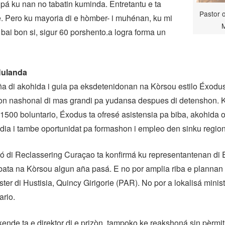
pá ku nan no tabatin kuminda. Entretantu e ta
Pastor o
. Pero ku mayoria di e hòmber- i muhénan, ku mi
M
a bai bon si, sigur 60 porshento.a logra forma un
Hulanda
ña di akohida i guia pa eksdetenidonan na Kòrsou estilo Éxodu
on nashonal di mas grandi pa yudansa despues di detenshon. 
 1500 boluntario, Éxodus ta ofresé asistensia pa biba, akohida or
dia i tambe oportunidat pa formashon i empleo den sinku region 
ó di Reclassering Curaçao ta konfirmá ku representantenan di
ata na Kòrsou algun aña pasá. E no por amplia riba e plannan k
ster di Hustisia, Quincy Girigorie (PAR). No por a lokalisá minist
ario.
kende ta e direktor di e prizòn, tampoko ke reakshoná sin pèrmit 