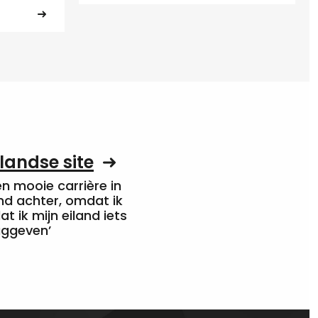
landse site
een mooie carrière in
nd achter, omdat ik
at ik mijn eiland iets
uggeven’