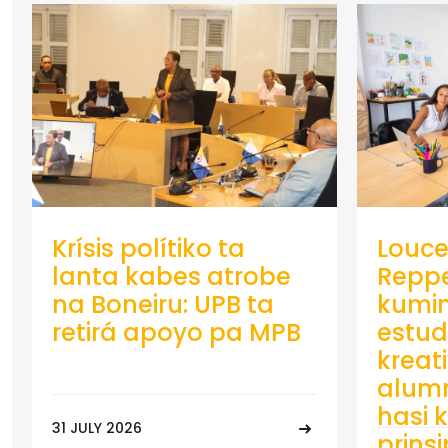
Krísis polítiko ta
Louce
lanta kabes atrobe
Repp
na Boneiru: UPB ta
kumin
retirá apoyo pa MPB
estud
kreat
alumn
hasi k
31 JULY 2026
prins