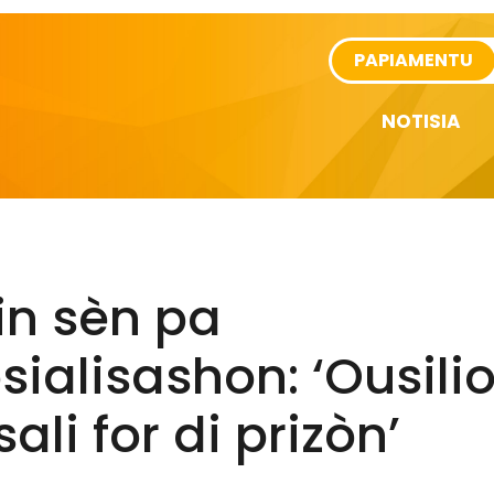
rtikel
PAPIAMENTU
NOTISIA
in sèn pa
sialisashon: ‘Ousilio
sali for di prizòn’