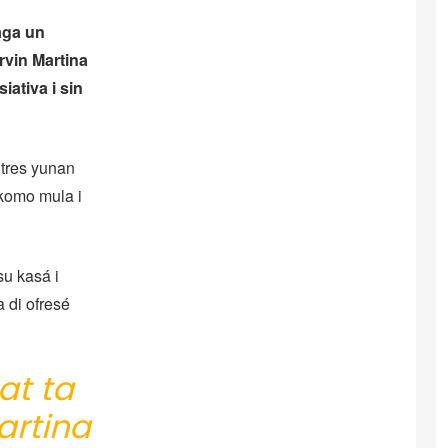
aga un
rvin Martina
iativa i sin
 tres yunan
 komo mula i
su kasá i
a di ofresé
at ta
artina