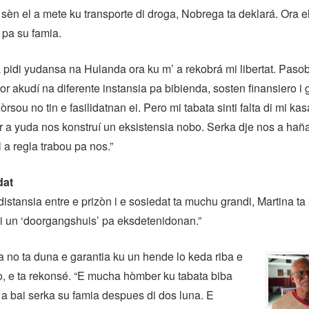
i sèn el a mete ku transporte di droga, Nobrega ta deklará. Ora el
 pa su famia.
pidi yudansa na Hulanda ora ku m’ a rekobrá mi libertat. Paso
r akudí na diferente instansia pa bibienda, sosten finansiero i
sou no tin e fasilidatnan ei. Pero mi tabata sinti falta di mi kas
ar a yuda nos konstruí un eksistensia nobo. Serka dje nos a hañ
 a regla trabou pa nos.”
dat
istansia entre e prizòn i e sosiedat ta muchu grandi, Martina ta 
i un ‘doorgangshuis’ pa eksdetenidonan.”
a no ta duna e garantia ku un hende lo keda riba e
, e ta rekonsé. “E mucha hòmber ku tabata biba
r a bai serka su famia despues di dos luna. E