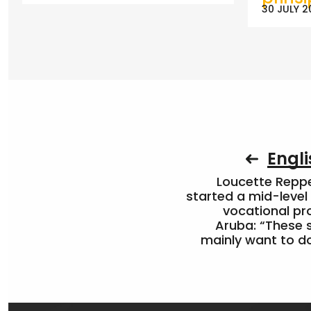
30 JULY 2
Engli
Loucette Rep
started a mid-level
vocational pr
Aruba: “These 
mainly want to do