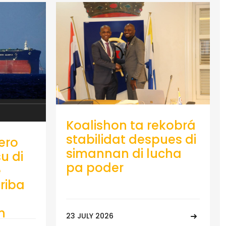
Koalishon ta rekobrá
stabilidat despues di
ero
simannan di lucha
u di
pa poder
e
riba
n
23 JULY 2026