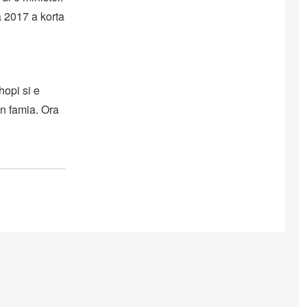
a 2017 a korta
hopi si e
un famia. Ora