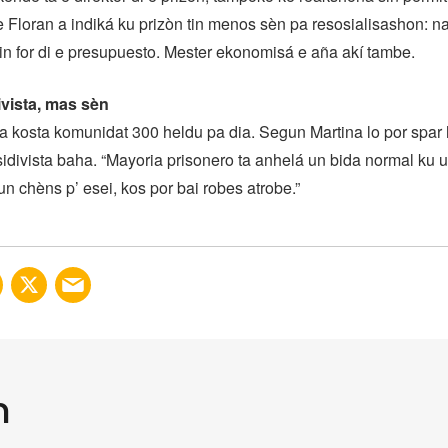
 Floran a indiká ku prizòn tin menos sèn pa resosialisashon: n
rin for di e presupuesto. Mester ekonomisá e aña akí tambe.
vista, mas sèn
a kosta komunidat 300 heldu pa dia. Segun Martina lo por spar 
esidivista baha. “Mayoria prisonero ta anhelá un bida normal ku 
n chèns p’ esei, kos por bai robes atrobe.”
n