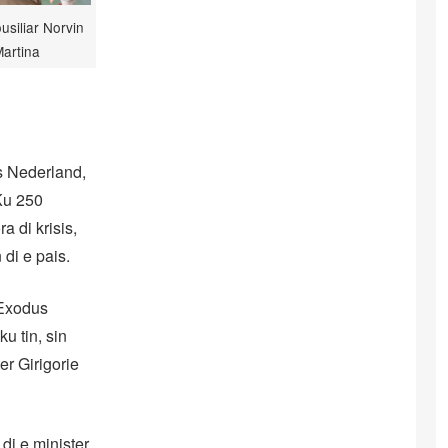
usiliar Norvin
artina
s Nederland,
Ku 250
a di krisis,
di e pais.
 Exodus
u tin, sin
er Girigorie
di e minister.