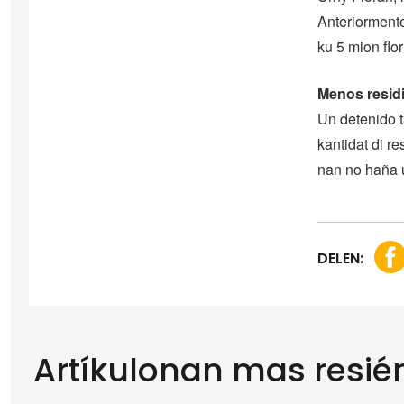
Anteriormente
ku 5 mion flo
Menos residi
Un detenido t
kantidat di r
nan no haña u
DELEN:
Artíkulonan mas resié