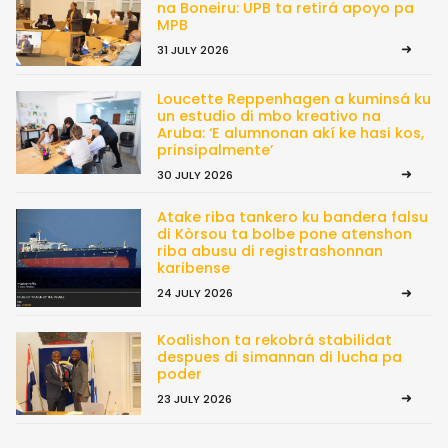
na Boneiru: UPB ta retirá apoyo pa
MPB
31 JULY 2026
Loucette Reppenhagen a kuminsá ku
un estudio di mbo kreativo na
Aruba: ‘E alumnonan akí ke hasi kos,
prinsipalmente’
30 JULY 2026
Atake riba tankero ku bandera falsu
di Kòrsou ta bolbe pone atenshon
riba abusu di registrashonnan
karibense
24 JULY 2026
Koalishon ta rekobrá stabilidat
despues di simannan di lucha pa
poder
23 JULY 2026