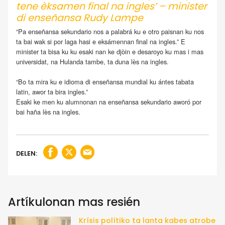
tene èksamen final na ingles’ – minister
di enseñansa Rudy Lampe
“Pa enseñansa sekundario nos a palabrá ku e otro paisnan ku nos
ta bai wak si por laga hasi e eksámennan final na ingles.” E
minister ta bisa ku ku esaki nan ke djòin e desaroyo ku mas i mas
universidat, na Hulanda tambe, ta duna lès na ingles.
“Bo ta mira ku e idioma di enseñansa mundial ku ántes tabata
latin, awor ta bira ingles.”
Esaki ke men ku alumnonan na enseñansa sekundario aworó por
bai haña lès na ingles.
DELEN:
Artíkulonan mas resién
Krísis polítiko ta lanta kabes atrobe