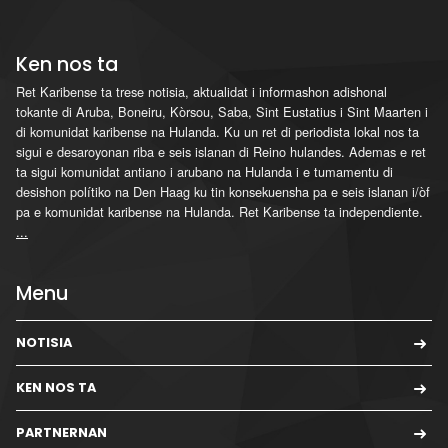
Ken nos ta
Ret Karibense ta trese notisia, aktualidat i informashon adishonal
tokante di Aruba, Boneiru, Kòrsou, Saba, Sint Eustatius i Sint Maarten i
di komunidat karibense na Hulanda. Ku un ret di periodista lokal nos ta
sigui e desaroyonan riba e seis islanan di Reino hulandes. Ademas e ret
ta sigui komunidat antiano i arubano na Hulanda i e tumamentu di
desishon polítiko na Den Haag ku tin konsekuensha pa e seis islanan i/òf
pa e komunidat karibense na Hulanda. Ret Karibense ta independiente.
...
Menu
NOTISIA
KEN NOS TA
PARTNERNAN