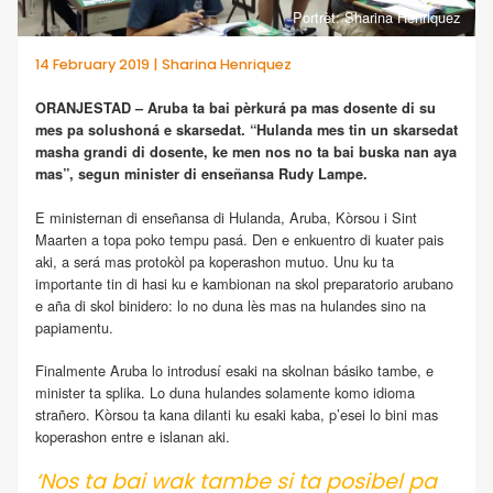
Portrèt: Sharina Henriquez
14 February 2019 | Sharina Henriquez
ORANJESTAD – Aruba ta bai pèrkurá pa mas dosente di su
mes pa solushoná e skarsedat. “Hulanda mes tin un skarsedat
masha grandi di dosente, ke men nos no ta bai buska nan aya
mas”, segun minister di enseñansa Rudy Lampe.
E ministernan di enseñansa di Hulanda, Aruba, Kòrsou i Sint
Maarten a topa poko tempu pasá. Den e enkuentro di kuater pais
aki, a será mas protokòl pa koperashon mutuo. Unu ku ta
importante tin di hasi ku e kambionan na skol preparatorio arubano
e aña di skol binidero: lo no duna lès mas na hulandes sino na
papiamentu.
Finalmente Aruba lo introdusí esaki na skolnan básiko tambe, e
minister ta splika. Lo duna hulandes solamente komo idioma
strañero. Kòrsou ta kana dilanti ku esaki kaba, p’esei lo bini mas
koperashon entre e islanan aki.
‘Nos ta bai wak tambe si ta posibel pa