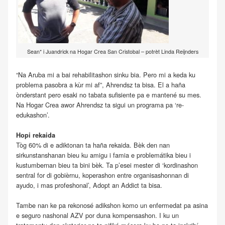
Sean* i Juandrick na Hogar Crea San Cristobal – potrèt Linda Reijnders
“Na Aruba mi a bai rehabilitashon sinku bia. Pero mi a keda ku
problema pasobra a kùr mi af”, Ahrendsz ta bisa. El a haña
ònderstant pero esaki no tabata sufisiente pa e mantené su mes.
Na Hogar Crea awor Ahrendsz ta sigui un programa pa ‘re-
edukashon’.
Hopi rekaida
Tòg 60% di e adiktonan ta haña rekaida. Bèk den nan
sirkunstanshanan bieu ku amigu i famia e problemátika bieu i
kustumbernan bieu ta bini bèk. Ta p’esei mester di ‘kordinashon
sentral for di gobièrnu, koperashon entre organisashonnan di
ayudo, i mas profeshonal’, Adopt an Addict ta bisa.
Tambe nan ke pa rekonosé adikshon komo un enfermedat pa asina
e seguro nashonal AZV por duna kompensashon. I ku un