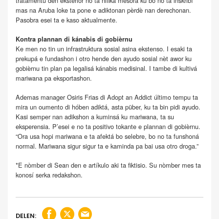
tratamentu den eksterior no ta nifiká mésora ku bo no ta inskribí
mas na Aruba loke ta pone e adiktonan pèrdè nan derechonan.
Pasobra esei ta e kaso aktualmente.
Kontra plannan di kánabis di gobièrnu
Ke men no tin un infrastruktura sosial asina ekstenso. I esaki ta
prekupá e fundashon i otro hende den ayudo sosial nèt awor ku
gobièrnu tin plan pa legalisá kánabis medisinal. I tambe di kultivá
mariwana pa eksportashon.
Ademas manager Osiris Frias di Adopt an Addict último tempu ta
mira un oumento di hóben adiktá, asta püber, ku ta bin pidi ayudo.
Kasi semper nan adikshon a kuminsá ku mariwana, ta su
eksperensia. P’esei e no ta positivo tokante e plannan di gobièrnu.
“Ora usa hopi mariwana e ta afektá bo selebre, bo no ta funshoná
normal. Mariwana sigur sigur ta e kaminda pa bai usa otro droga.”
*E nòmber di Sean den e artíkulo aki ta fiktisio. Su nòmber mes ta
konosí serka redakshon.
DELEN: