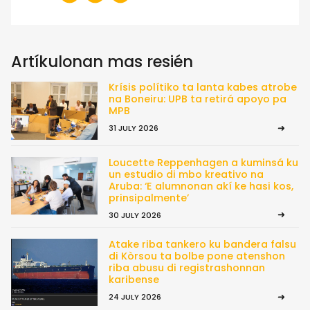
Artíkulonan mas resién
Krísis polítiko ta lanta kabes atrobe
na Boneiru: UPB ta retirá apoyo pa
MPB
31 JULY 2026
Loucette Reppenhagen a kuminsá ku
un estudio di mbo kreativo na
Aruba: ‘E alumnonan akí ke hasi kos,
prinsipalmente’
30 JULY 2026
Atake riba tankero ku bandera falsu
di Kòrsou ta bolbe pone atenshon
riba abusu di registrashonnan
karibense
24 JULY 2026