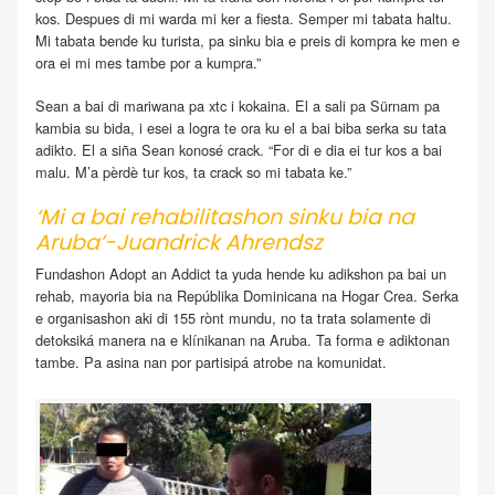
kos. Despues di mi warda mi ker a fiesta. Semper mi tabata haltu.
Mi tabata bende ku turista, pa sinku bia e preis di kompra ke men e
ora ei mi mes tambe por a kumpra.”
Sean a bai di mariwana pa xtc i kokaina. El a sali pa Sürnam pa
kambia su bida, i esei a logra te ora ku el a bai biba serka su tata
adikto. El a siña Sean konosé crack. “For di e dia ei tur kos a bai
malu. M’a pèrdè tur kos, ta crack so mi tabata ke.”
‘Mi a bai rehabilitashon sinku bia na
Aruba’-Juandrick Ahrendsz
Fundashon Adopt an Addict ta yuda hende ku adikshon pa bai un
rehab, mayoria bia na Repúblika Dominicana na Hogar Crea. Serka
e organisashon aki di 155 rònt mundu, no ta trata solamente di
detoksiká manera na e klínikanan na Aruba. Ta forma e adiktonan
tambe. Pa asina nan por partisipá atrobe na komunidat.