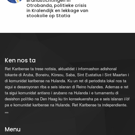
Brandstichtingen in
Otrobanda, politieke crisis
in Kralendijk en lekkage van
stookolie op Statia
Ken nos ta
Ret Karibense ta trese notisia, aktualidat i informashon adishonal
tokante di Aruba, Boneiru, Kòrsou, Saba, Sint Eustatius i Sint Maarten i
di komunidat karibense na Hulanda. Ku un ret di periodista lokal nos ta
sigui e desaroyonan riba e seis islanan di Reino hulandes. Ademas e ret
ta sigui komunidat antiano i arubano na Hulanda i e tumamentu di
desishon polítiko na Den Haag ku tin konsekuensha pa e seis islanan i/òf
pa e komunidat karibense na Hulanda. Ret Karibense ta independiente.
...
Menu