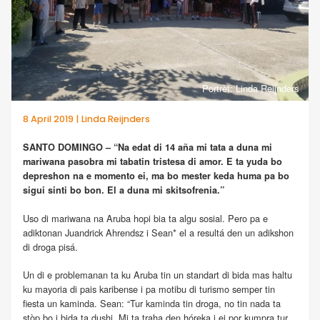
Portrèt: Linda Reijnders
8 April 2019 | Linda Reijnders
SANTO DOMINGO – “Na edat di 14 aña mi tata a duna mi
mariwana pasobra mi tabatin tristesa di amor. E ta yuda bo
depreshon na e momento ei, ma bo mester keda huma pa bo
sigui sinti bo bon. El a duna mi skitsofrenia.”
Uso di mariwana na Aruba hopi bia ta algu sosial. Pero pa e
adiktonan Juandrick Ahrendsz i Sean* el a resultá den un adikshon
di droga pisá.
Un di e problemanan ta ku Aruba tin un standart di bida mas haltu
ku mayoria di pais karibense i pa motibu di turismo semper tin
fiesta un kaminda. Sean: “Tur kaminda tin droga, no tin nada ta
stòp bo i bida ta dushi. Mi ta traha den hóreka i ei por kumpra tur