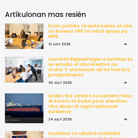
Artíkulonan mas resién
Krísis polítiko ta lanta kabes atrobe
na Boneiru: UPB ta retirá apoyo pa
MPB
31 JULY 2026
Loucette Reppenhagen a kuminsá ku
un estudio di mbo kreativo na
Aruba: ‘E alumnonan akí ke hasi kos,
prinsipalmente’
30 JULY 2026
Atake riba tankero ku bandera falsu
di Kòrsou ta bolbe pone atenshon
riba abusu di registrashonnan
karibense
24 JULY 2026
Koalishon ta rekobrá stabilidat