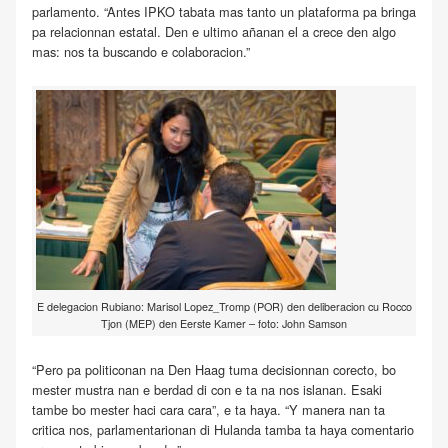
parlamento. “Antes IPKO tabata mas tanto un plataforma pa bringa
pa relacionnan estatal. Den e ultimo añanan el a crece den algo
mas: nos ta buscando e colaboracion.”
E delegacion Rubiano: Marisol Lopez_Tromp (POR) den deliberacion cu Rocco
Tjon (MEP) den Eerste Kamer – foto: John Samson
“Pero pa politiconan na Den Haag tuma decisionnan corecto, bo
mester mustra nan e berdad di con e ta na nos islanan. Esaki
tambe bo mester haci cara cara”, e ta haya. “Y manera nan ta
critica nos, parlamentarionan di Hulanda tamba ta haya comentario