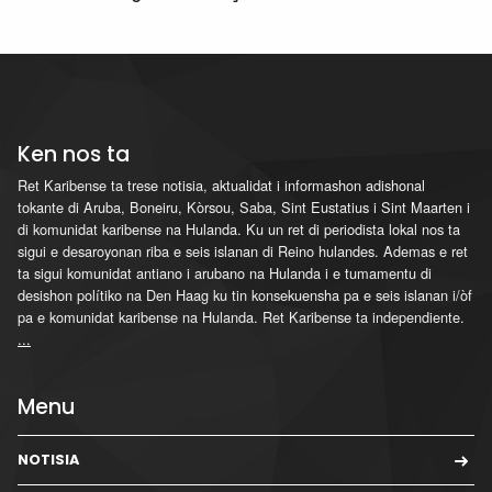
Ken nos ta
Ret Karibense ta trese notisia, aktualidat i informashon adishonal
tokante di Aruba, Boneiru, Kòrsou, Saba, Sint Eustatius i Sint Maarten i
di komunidat karibense na Hulanda. Ku un ret di periodista lokal nos ta
sigui e desaroyonan riba e seis islanan di Reino hulandes. Ademas e ret
ta sigui komunidat antiano i arubano na Hulanda i e tumamentu di
desishon polítiko na Den Haag ku tin konsekuensha pa e seis islanan i/òf
pa e komunidat karibense na Hulanda. Ret Karibense ta independiente.
...
Menu
NOTISIA