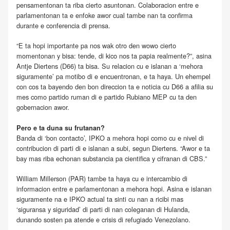
pensamentonan ta riba cierto asuntonan. Colaboracion entre e
parlamentonan ta e enfoke awor cual tambe nan ta confirma
durante e conferencia di prensa.
“E ta hopi importante pa nos wak otro den wowo cierto
momentonan y bisa: tende, di kico nos ta papia realmente?”, asina
Antje Diertens (D66) ta bisa. Su relacion cu e islanan a ‘mehora
siguramente’ pa motibo di e encuentronan, e ta haya. Un ehempel
con cos ta bayendo den bon direccion ta e noticia cu D66 a afilia su
mes como partido ruman di e partido Rubiano MEP cu ta den
gobernacion awor.
Pero e ta duna su frutanan?
Banda di ‘bon contacto’, IPKO a mehora hopi como cu e nivel di
contribucion di parti di e islanan a subi, segun Diertens. “Awor e ta
bay mas riba echonan substancia pa cientifica y cifranan di CBS.”
William Millerson (PAR) tambe ta haya cu e intercambio di
informacion entre e parlamentonan a mehora hopi. Asina e islanan
siguramente na e IPKO actual ta sinti cu nan a ricibi mas
‘siguransa y siguridad’ di parti di nan coleganan di Hulanda,
dunando sosten pa atende e crisis di refugiado Venezolano.