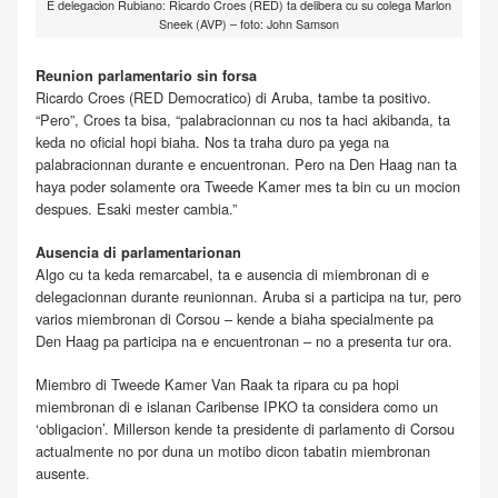
E delegacion Rubiano: Ricardo Croes (RED) ta delibera cu su colega Marlon
Sneek (AVP) – foto: John Samson
Reunion parlamentario sin forsa
Ricardo Croes (RED Democratico) di Aruba, tambe ta positivo.
“Pero”, Croes ta bisa, “palabracionnan cu nos ta haci akibanda, ta
keda no oficial hopi biaha. Nos ta traha duro pa yega na
palabracionnan durante e encuentronan. Pero na Den Haag nan ta
haya poder solamente ora Tweede Kamer mes ta bin cu un mocion
despues. Esaki mester cambia.”
Ausencia di parlamentarionan
Algo cu ta keda remarcabel, ta e ausencia di miembronan di e
delegacionnan durante reunionnan. Aruba si a participa na tur, pero
varios miembronan di Corsou – kende a biaha specialmente pa
Den Haag pa participa na e encuentronan – no a presenta tur ora.
Miembro di Tweede Kamer Van Raak ta ripara cu pa hopi
miembronan di e islanan Caribense IPKO ta considera como un
‘obligacion’. Millerson kende ta presidente di parlamento di Corsou
actualmente no por duna un motibo dicon tabatin miembronan
ausente.