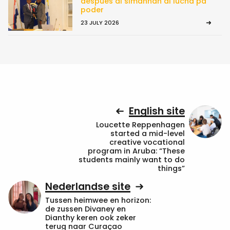
despues di simannan di lucha pa
poder
23 JULY 2026
English site
Loucette Reppenhagen
started a mid-level
creative vocational
program in Aruba: “These
students mainly want to do
things”
Nederlandse site
Tussen heimwee en horizon:
de zussen Divaney en
Dianthy keren ook zeker
terug naar Curaçao