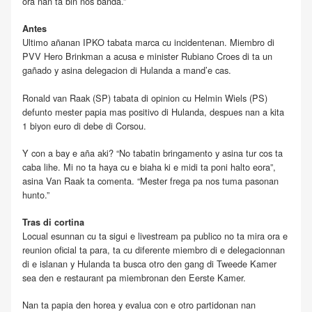
ora nan ta bin nos banda.”
Antes
Ultimo añanan IPKO tabata marca cu incidentenan. Miembro di
PVV Hero Brinkman a acusa e minister Rubiano Croes di ta un
gañado y asina delegacion di Hulanda a mand’e cas.
Ronald van Raak (SP) tabata di opinion cu Helmin Wiels (PS)
defunto mester papia mas positivo di Hulanda, despues nan a kita
1 biyon euro di debe di Corsou.
Y con a bay e aña aki? “No tabatin bringamento y asina tur cos ta
caba lihe. Mi no ta haya cu e biaha ki e midi ta poni halto eora”,
asina Van Raak ta comenta. “Mester frega pa nos tuma pasonan
hunto.”
Tras di cortina
Locual esunnan cu ta sigui e livestream pa publico no ta mira ora e
reunion oficial ta para, ta cu diferente miembro di e delegacionnan
di e islanan y Hulanda ta busca otro den gang di Tweede Kamer
sea den e restaurant pa miembronan den Eerste Kamer.
Nan ta papia den horea y evalua con e otro partidonan nan