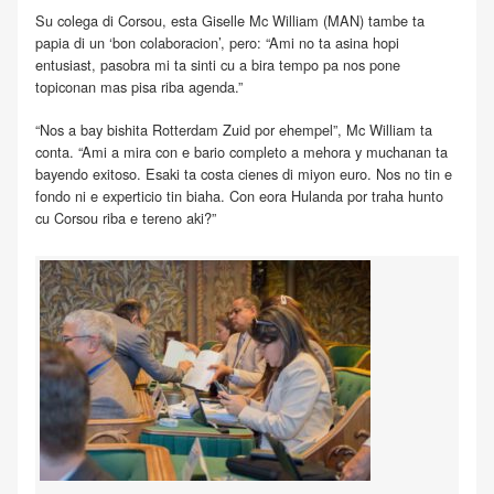
Su colega di Corsou, esta Giselle Mc William (MAN) tambe ta
papia di un ‘bon colaboracion’, pero: “Ami no ta asina hopi
entusiast, pasobra mi ta sinti cu a bira tempo pa nos pone
topiconan mas pisa riba agenda.”
“Nos a bay bishita Rotterdam Zuid por ehempel”, Mc William ta
conta. “Ami a mira con e bario completo a mehora y muchanan ta
bayendo exitoso. Esaki ta costa cienes di miyon euro. Nos no tin e
fondo ni e experticio tin biaha. Con eora Hulanda por traha hunto
cu Corsou riba e tereno aki?”