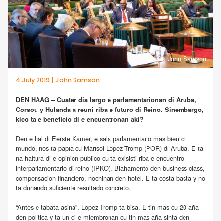
Portrèt: John Samson
4 July 2019 | John Samson
DEN HAAG – Cuater dia largo e parlamentarionan di Aruba,
Corsou y Hulanda a reuni riba e futuro di Reino. Sinembargo,
kico ta e beneficio di e encuentronan aki?
Den e hal di Eerste Kamer, e sala parlamentario mas bieu di
mundo, nos ta papia cu Marisol Lopez-Tromp (POR) di Aruba. E ta
na haltura di e opinion publico cu ta exisisti riba e encuentro
interparlamentario di reino (IPKO). Biahamento den business class,
compensacion financiero, nochinan den hotel. E ta costa basta y no
ta dunando suficiente resultado concreto.
“Antes e tabata asina”, Lopez-Tromp ta bisa. E tin mas cu 20 aña
den politica y ta un di e miembronan cu tin mas aña sinta den