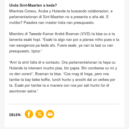
Unda Sint-Maarten a keda?
Mientras Corsou, Aruba y Hulanda ta buscando colaboracion, e
parlamentarionan di Sint-Maarten no a presenta e aña aki. E
motibo? Pasobra nan mester trata nan presupuesto.
Miembro di Tweede Kamer André Bosman (VVD) ta bisa cu e ta
lamenta esaki hopi. “Esaki ta algo nan por a planea miho pues e ta
nan escogencia pa keda afo. Fuera esaki, ya nan ta laat cu nan
presupuesto, tipico.”
“Ami ta sinti falta di e contacto. Ora parlamentarionan ta haya cu
Hulanda ta interveni mucho pisa, bin papia. Bin combersa cu mi y
no den corant”, Bosman ta bisa. “Cos mag di frega, pero nos
tambe ta bay bebe koffie, lunch hunto y anochi dal un cerbes por
ta. Esaki por tambe ta e manera con nos por sali hunto for di
asuntonan asina.”
DELEN: