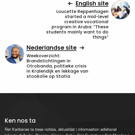
English site
Loucette Reppenhagen
started a mid-level
creative vocational
program in Aruba: “These
students mainly want to do
things”
Nederlandse site
Weekoverzicht:
Brandstichtingen in
Otrobanda, politieke crisis
in Kralendijk en lekkage van
stookolie op Statia
Ken nos ta
Ret Karibense ta trese notisia, aktualidat i informashon adishonal