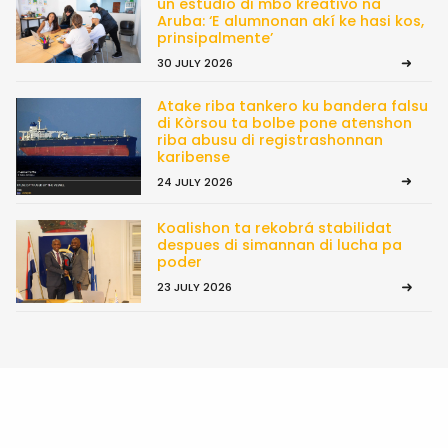
un estudio di mbo kreativo na
Aruba: ‘E alumnonan akí ke hasi kos,
prinsipalmente’
30 JULY 2026
Atake riba tankero ku bandera falsu
di Kòrsou ta bolbe pone atenshon
riba abusu di registrashonnan
karibense
24 JULY 2026
Koalishon ta rekobrá stabilidat
despues di simannan di lucha pa
poder
23 JULY 2026