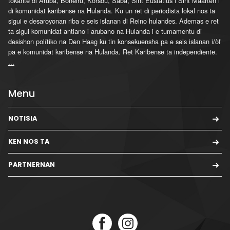
tokante di Aruba, Boneiru, Kòrsou, Saba, Sint Eustatius i Sint Maarten i
di komunidat karibense na Hulanda. Ku un ret di periodista lokal nos ta
sigui e desaroyonan riba e seis islanan di Reino hulandes. Ademas e ret
ta sigui komunidat antiano i arubano na Hulanda i e tumamentu di
desishon polítiko na Den Haag ku tin konsekuensha pa e seis islanan i/òf
pa e komunidat karibense na Hulanda. Ret Karibense ta independiente.
...
Menu
NOTISIA
KEN NOS TA
PARTNERNAN