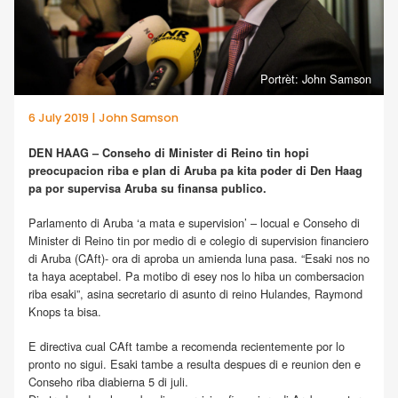
Portrèt: John Samson
6 July 2019 | John Samson
DEN HAAG – Conseho di Minister di Reino tin hopi
preocupacion riba e plan di Aruba pa kita poder di Den Haag
pa por supervisa Aruba su finansa publico.
Parlamento di Aruba ‘a mata e supervision’ – locual e Conseho di
Minister di Reino tin por medio di e colegio di supervision financiero
di Aruba (CAft)- ora di aproba un amienda luna pasa. “Esaki nos no
ta haya aceptabel. Pa motibo di esey nos lo hiba un combersacion
riba esaki”, asina secretario di asunto di reino Hulandes, Raymond
Knops ta bisa.
E directiva cual CAft tambe a recomenda recientemente por lo
pronto no sigui. Esaki tambe a resulta despues di e reunion den e
Conseho riba diabierna 5 di juli.