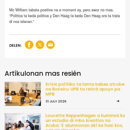
Mc William tabata positive na e moment ey, pero awor no mas.
“Politica ta keda politica y Den Haag ta keda Den Haag ora ta trata
di nos islanan.”
DELEN:
Artíkulonan mas resién
Krísis polítiko ta lanta kabes atrobe
na Boneiru: UPB ta retirá apoyo pa
MPB
31 JULY 2026
Loucette Reppenhagen a kuminsá ku
un estudio di mbo kreativo na
Aruba: ‘E alumnonan akí ke hasi kos,