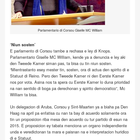
Parlamentario di Corsou Giselle MC William
‘Niun sosten’
E parlamento di Corsou tambe a rechasa e ley di Knops.
Parlamentario Giselle MC William, kende ya a denuncia e ley aki
den Tweede Kamer siman pas, ta bisa cu tin niun sosten.
“Mientrastanto esey mester tin, sosten, ora di actua den spirito di e
Statuut di Reino. Pero den Tweede Kamer ni den Eerste Kamer
nos por vota. Asina nos ta spera cu Eerste Kamer lo duna prioridad
na nan sentido di boga pa derechonan y spirito democratico”, Mc
William ta bisa.
Un delegacion di Aruba, Corsou y Sint-Maarten ya a biaha pa Den
Haag na april pa enfatisa cu nan ta bay di acuerdo solamente ora
tin un proposicion riba mesa den acuerdo cu tur partido di esun na
2015. E proposicion ey tabata menciona un organo independiente
unda e veredictonan ta mara e paisnan na e interpretacion huridico
di e Statuut.