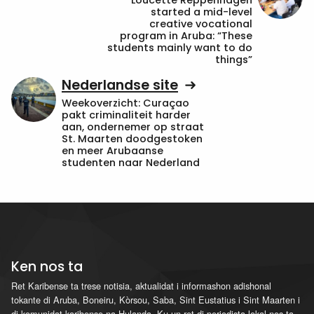
Loucette Reppenhagen
started a mid-level
creative vocational
program in Aruba: “These
students mainly want to do
things”
Nederlandse site
Weekoverzicht: Curaçao
pakt criminaliteit harder
aan, ondernemer op straat
St. Maarten doodgestoken
en meer Arubaanse
studenten naar Nederland
Ken nos ta
Ret Karibense ta trese notisia, aktualidat i informashon adishonal
tokante di Aruba, Boneiru, Kòrsou, Saba, Sint Eustatius i Sint Maarten i
di komunidat karibense na Hulanda. Ku un ret di periodista lokal nos ta