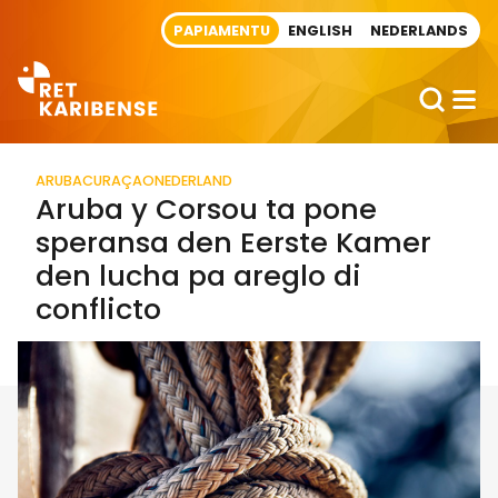
Direct naar artikel
PAPIAMENTU
ENGLISH
NEDERLANDS
ARUBA
CURAÇAO
NEDERLAND
Aruba y Corsou ta pone
speransa den Eerste Kamer
den lucha pa areglo di
conflicto