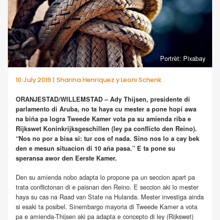
Portrèt: Pixabay
10 July 2019 | Sharina Henriquez y Leoni Schenk
ORANJESTAD/WILLEMSTAD – Ady Thijsen, presidente di
parlamento di Aruba, no ta haya cu mester a pone hopi awa
na biña pa logra Tweede Kamer vota pa su amienda riba e
Rijkswet Koninkrijksgeschillen (ley pa conflicto den Reino).
“Nos no por a bisa si: tur cos of nada. Sino nos lo a cay bek
den e mesun situacion di 10 aña pasa.” E ta pone su
speransa awor den Eerste Kamer.
Den su amienda nobo adapta lo propone pa un seccion apart pa
trata conflictonan di e paisnan den Reino. E seccion aki lo mester
haya su cas na Raad van State na Hulanda. Mester investiga ainda
si esaki ta posibel. Sinembargo mayoria di Tweede Kamer a vota
pa e amienda-Thijsen aki pa adapta e concepto di ley (Rijkswet)