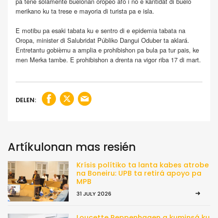
pa tene solamente buelonan oropeo afó i no e kantidat di buelo
merikano ku ta trese e mayoria di turista pa e isla.
E motibu pa esaki tabata ku e sentro di e epidemia tabata na
Oropa, minister di Salubridat Públiko Dangui Oduber ta aklará.
Entretantu gobièrnu a amplia e prohibishon pa bula pa tur pais, ke
men Merka tambe. E prohibishon a drenta na vigor riba 17 di mart.
DELEN:
Artíkulonan mas resién
Krísis polítiko ta lanta kabes atrobe
na Boneiru: UPB ta retirá apoyo pa
MPB
31 JULY 2026
Loucette Reppenhagen a kuminsá ku