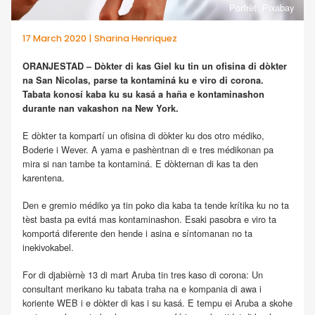
Portrèt: Pixabay
17 March 2020 | Sharina Henriquez
ORANJESTAD – Dòkter di kas Giel ku tin un ofisina di dòkter
na San Nicolas, parse ta kontaminá ku e viro di corona.
Tabata konosí kaba ku su kasá a haña e kontaminashon
durante nan vakashon na New York.
E dòkter ta kompartí un ofisina di dòkter ku dos otro médiko,
Boderie i Wever. A yama e pashèntnan di e tres médikonan pa
mira si nan tambe ta kontaminá. E dòkternan di kas ta den
karentena.
Den e gremio médiko ya tin poko dia kaba ta tende krítika ku no ta
tèst basta pa evitá mas kontaminashon. Esaki pasobra e viro ta
komportá diferente den hende i asina e síntomanan no ta
inekivokabel.
For di djabièrnè 13 di mart Aruba tin tres kaso di corona: Un
consultant merikano ku tabata traha na e kompania di awa i
koriente WEB i e dòkter di kas i su kasá. E tempu ei Aruba a skohe