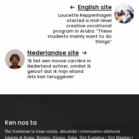
English site
Loucette Reppenhagen
started a mid-level
creative vocational
program in Aruba: “These
students mainly want to do
things”
Nederlandse site
‘Ik liet een mooie carrière in
Nederland achter, omdat ik
geloof dat ik mijn eiland
iets kan teruggeven’
Ken nos ta
Ret Karibense ta trese notisia, aktualidat i informashon adishonal
tokante di Aruba, Boneiru, Kòrsou, Saba, Sint Eustatius i Sint Maarten i