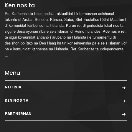
Ken nos ta
Ret Karibense ta trese notisia, aktualidat i informashon adishonal
tokante di Aruba, Boneiru, Kòrsou, Saba, Sint Eustatius i Sint Maarten i
di komunidat karibense na Hulanda. Ku un ret di periodista lokal nos ta
sigui e desaroyonan riba e seis islanan di Reino hulandes. Ademas e ret
ta sigui komunidat antiano i arubano na Hulanda i e tumamentu di
desishon polítiko na Den Haag ku tin konsekuensha pa e seis islanan i/òf
pa e komunidat karibense na Hulanda. Ret Karibense ta independiente.
...
Menu
NOTISIA
KEN NOS TA
PARTNERNAN