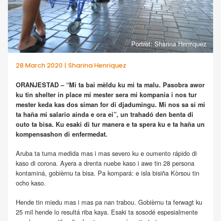
Portrèt: Sharina Henriquez
28 March 2020 | Sharina Henriquez
ORANJESTAD – “Mi ta bai mèldu ku mi ta malu. Pasobra awor
ku tin shelter in place mi mester sera mi kompania i nos tur
mester keda kas dos siman for di djadumingu. Mi nos sa si mi
ta haña mi salario ainda e ora ei”, un trahadó den benta di
outo ta bisa. Ku esaki di tur manera e ta spera ku e ta haña un
kompensashon di enfermedat.
Aruba ta tuma medida mas i mas severo ku e oumento rápido di
kaso di corona. Ayera a drenta nuebe kaso i awe tin 28 persona
kontaminá, gobièrnu ta bisa. Pa kompará: e isla bisiña Kòrsou tin
ocho kaso.
Hende tin miedu mas i mas pa nan trabou. Gobièrnu ta ferwagt ku
25 mil hende lo resultá riba kaya. Esaki ta sosodé espesialmente