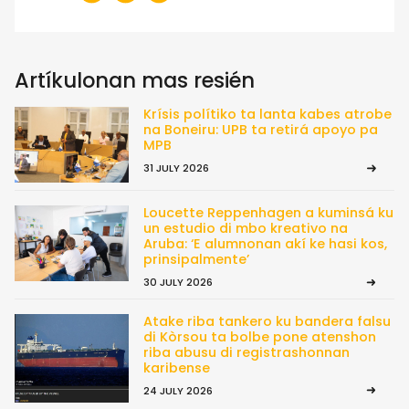
Artíkulonan mas resién
Krísis polítiko ta lanta kabes atrobe
na Boneiru: UPB ta retirá apoyo pa
MPB
31 JULY 2026
Loucette Reppenhagen a kuminsá ku
un estudio di mbo kreativo na
Aruba: ‘E alumnonan akí ke hasi kos,
prinsipalmente’
30 JULY 2026
Atake riba tankero ku bandera falsu
di Kòrsou ta bolbe pone atenshon
riba abusu di registrashonnan
karibense
24 JULY 2026