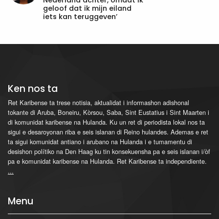
geloof dat ik mijn eiland
iets kan teruggeven’
Ken nos ta
Ret Karibense ta trese notisia, aktualidat i informashon adishonal
tokante di Aruba, Boneiru, Kòrsou, Saba, Sint Eustatius i Sint Maarten i
di komunidat karibense na Hulanda. Ku un ret di periodista lokal nos ta
sigui e desaroyonan riba e seis islanan di Reino hulandes. Ademas e ret
ta sigui komunidat antiano i arubano na Hulanda i e tumamentu di
desishon polítiko na Den Haag ku tin konsekuensha pa e seis islanan i/òf
pa e komunidat karibense na Hulanda. Ret Karibense ta independiente.
...
Menu