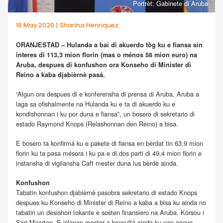
Portrèt: Gabinete di Aruba
18 May 2020 | Sharina Henriquez
ORANJESTAD – Hulanda a bai di akuerdo tòg ku e fiansa sin
interes di 113,3 mion florin (mas o ménos 58 mion euro) na
Aruba, despues di konfushon ora Konseho di Minister di
Reino a kaba djabièrnè pasá.
“Algun ora despues di e konferensha di prensa di Aruba, Aruba a
laga sa ofishalmente na Hulanda ku e ta di akuerdo ku e
kondishonnan i ku por duna e fiansa”, un bosero di sekretario di
estado Raymond Knops (Relashonnan den Reino) a bisa.
E bosero ta konfirmá ku e pakete di fiansa en bèrdat tin 63,9 mion
florin ku ta pasa mésora i ku pa e di dos parti di 49,4 mion florin e
instansha di vigilansha Caft mester duna lus bèrdè ainda.
Konfushon
Tabatin konfushon djabièrnè pasobra sekretario di estado Knops
despues ku Konseho di Minister di Reino a kaba a bisa ku ainda no
tabatin un desishon tokante e sosten finansiero na Aruba, Kòrsou i
Sint-Maarten. E islanan mester a konsultá ainda ku nan apoyo