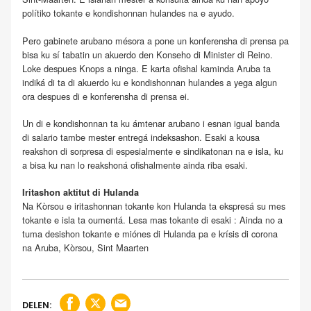
polítiko tokante e kondishonnan hulandes na e ayudo.
Pero gabinete arubano mésora a pone un konferensha di prensa pa
bisa ku sí tabatin un akuerdo den Konseho di Minister di Reino.
Loke despues Knops a ninga. E karta ofishal kaminda Aruba ta
indiká di ta di akuerdo ku e kondishonnan hulandes a yega algun
ora despues di e konferensha di prensa ei.
Un di e kondishonnan ta ku ámtenar arubano i esnan igual banda
di salario tambe mester entregá indeksashon. Esaki a kousa
reakshon di sorpresa di espesialmente e sindikatonan na e isla, ku
a bisa ku nan lo reakshoná ofishalmente ainda riba esaki.
Iritashon aktitut di Hulanda
Na Kòrsou e iritashonnan tokante kon Hulanda ta ekspresá su mes
tokante e isla ta oumentá. Lesa mas tokante di esaki : Ainda no a
tuma desishon tokante e miónes di Hulanda pa e krísis di corona
na Aruba, Kòrsou, Sint Maarten
DELEN: