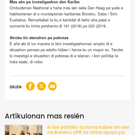
Mas sèn pa investigashon den Karibe
Ombudsman Nashonal a haña mas sèn seka Den Haag pa yuda e
habitantenan di e munisipionan karibense Boneiru, Saba i Sint-
Eustatius. Remarkabel ta ku e kantidat di keho aña pasá a
oumentá ku trinta porshento di 191 (2018) pa 220 (2019.
Atrobe tin atenshon pa pobresa
E aña aki di tur manera lo bini investigashonnan amplio di e
situashon penoso pa adulto hóben i famia ku un mayor so. Tambe
lo investigá e situashon di pobresa di e islanan, i kon polítika ta
trata esaki, di nobo.
DELEN:
Artíkulonan mas resién
Krísis polítiko ta lanta kabes atrobe
na Boneiru: UPB ta retirá apoyo pa