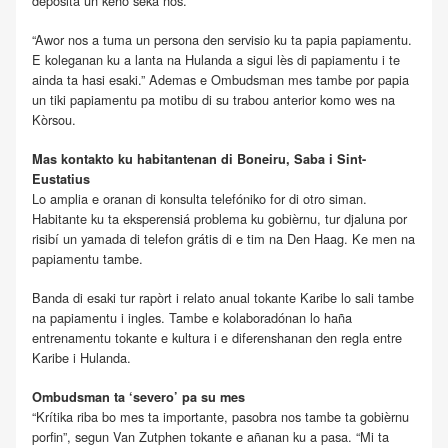
depositá un keho seka nos.”
“Awor nos a tuma un persona den servisio ku ta papia papiamentu.
E koleganan ku a lanta na Hulanda a sigui lès di papiamentu i te
ainda ta hasi esaki.” Ademas e Ombudsman mes tambe por papia
un tiki papiamentu pa motibu di su trabou anterior komo wes na
Kòrsou.
Mas kontakto ku habitantenan di Boneiru, Saba i Sint-
Eustatius
Lo amplia e oranan di konsulta telefóniko for di otro siman.
Habitante ku ta eksperensiá problema ku gobièrnu, tur djaluna por
risibí un yamada di telefon grátis di e tim na Den Haag. Ke men na
papiamentu tambe.
Banda di esaki tur rapòrt i relato anual tokante Karibe lo sali tambe
na papiamentu i ingles. Tambe e kolaboradónan lo haña
entrenamentu tokante e kultura i e diferenshanan den regla entre
Karibe i Hulanda.
Ombudsman ta ‘severo’ pa su mes
“Krítika riba bo mes ta importante, pasobra nos tambe ta gobièrnu
porfin”, segun Van Zutphen tokante e añanan ku a pasa. “Mi ta