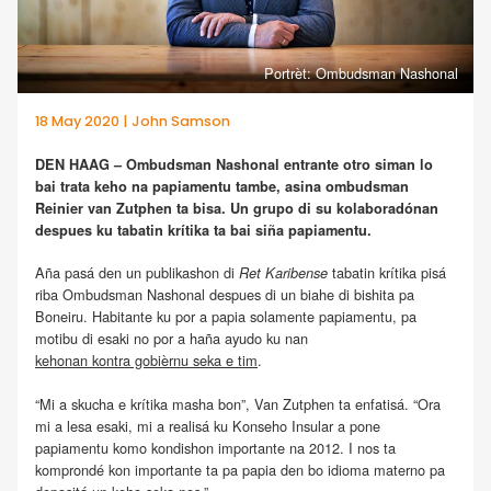
Portrèt: Ombudsman Nashonal
18 May 2020 | John Samson
DEN HAAG – Ombudsman Nashonal entrante otro siman lo
bai trata keho na papiamentu tambe, asina ombudsman
Reinier van Zutphen ta bisa. Un grupo di su kolaboradónan
despues ku tabatin krítika ta bai siña papiamentu.
Aña pasá den un publikashon di
tabatin krítika pisá
Ret Karibense
riba Ombudsman Nashonal despues di un biahe di bishita pa
Boneiru. Habitante ku por a papia solamente papiamentu, pa
motibu di esaki no por a haña ayudo ku nan
kehonan kontra gobièrnu seka e tim
.
“Mi a skucha e krítika masha bon”, Van Zutphen ta enfatisá. “Ora
mi a lesa esaki, mi a realisá ku Konseho Insular a pone
papiamentu komo kondishon importante na 2012. I nos ta
komprondé kon importante ta pa papia den bo idioma materno pa