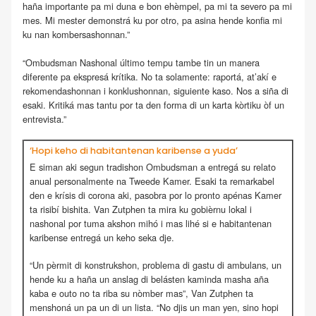
haña importante pa mi duna e bon ehèmpel, pa mi ta severo pa mi
mes. Mi mester demonstrá ku por otro, pa asina hende konfia mi
ku nan kombersashonnan.”
“Ombudsman Nashonal último tempu tambe tin un manera
diferente pa ekspresá krítika. No ta solamente: raportá, at’akí e
rekomendashonnan i konklushonnan, siguiente kaso. Nos a siña di
esaki. Kritiká mas tantu por ta den forma di un karta kòrtiku òf un
entrevista.”
‘Hopi keho di habitantenan karibense a yuda’
E siman aki segun tradishon Ombudsman a entregá su relato
anual personalmente na Tweede Kamer. Esaki ta remarkabel
den e krísis di corona aki, pasobra por lo pronto apénas Kamer
ta risibí bishita. Van Zutphen ta mira ku gobièrnu lokal i
nashonal por tuma akshon mihó i mas lihé si e habitantenan
karibense entregá un keho seka dje.
“Un pèrmit di konstrukshon, problema di gastu di ambulans, un
hende ku a haña un anslag di belásten kaminda masha aña
kaba e outo no ta riba su nòmber mas”, Van Zutphen ta
menshoná un pa un di un lista. “No djis un man yen, sino hopi