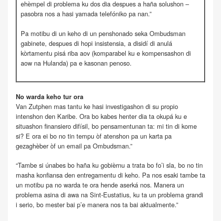
ehèmpel di problema ku dos dia despues a haña solushon –
pasobra nos a hasi yamada telefóniko pa nan.”
Pa motibu di un keho di un penshonado seka Ombudsman
gabinete, despues di hopi insistensia, a disidí di anulá
kòrtamentu pisá riba aov (komparabel ku e kompensashon di
aow na Hulanda) pa e kasonan penoso.
No warda keho tur ora
Van Zutphen mas tantu ke hasi investigashon di su propio
intenshon den Karibe. Ora bo kabes henter dia ta okupá ku e
situashon finansiero difísil, bo pensamentunan ta: mi tin di kome
si? E ora ei bo no tin tempu òf atenshon pa un karta pa
gezaghèber òf un email pa Ombudsman.”
“Tambe si únabes bo haña ku gobièrnu a trata bo fo’i sla, bo no tin
masha konfiansa den entregamentu di keho. Pa nos esaki tambe ta
un motibu pa no warda te ora hende aserká nos. Manera un
problema asina di awa na Sint-Eustatius, ku ta un problema grandi
i serio, bo mester bai p’e manera nos ta bai aktualmente.”