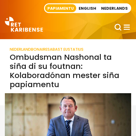
Direct naar artikel
PAPIAMENTU
ENGLISH
NEDERLANDS
NEDERLAND
BONAIRE
SABA
ST EUSTATIUS
Ombudsman Nashonal ta
siña di su foutnan:
Kolaboradónan mester siña
papiamentu