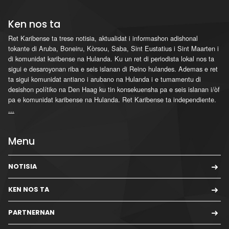
Ken nos ta
Ret Karibense ta trese notisia, aktualidat i informashon adishonal
tokante di Aruba, Boneiru, Kòrsou, Saba, Sint Eustatius i Sint Maarten i
di komunidat karibense na Hulanda. Ku un ret di periodista lokal nos ta
sigui e desaroyonan riba e seis islanan di Reino hulandes. Ademas e ret
ta sigui komunidat antiano i arubano na Hulanda i e tumamentu di
desishon polítiko na Den Haag ku tin konsekuensha pa e seis islanan i/òf
pa e komunidat karibense na Hulanda. Ret Karibense ta independiente.
...
Menu
NOTISIA
KEN NOS TA
PARTNERNAN