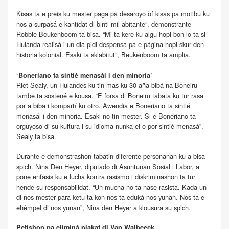
Kisas ta e preis ku mester paga pa desaroyo òf kisas pa motibu ku
nos a surpasá e kantidat di binti mil abitante”, demonstrante
Robbie Beukenboom ta bisa. “Mi ta kere ku algu hopi bon lo ta si
Hulanda realisá i un dia pidi despensa pa e página hopi skur den
historia kolonial. Esaki ta sklabitut”, Beukenboom ta amplia.
‘Boneriano ta sintié menasái i den minoria’
Riet Sealy, un Hulandes ku tin mas ku 30 aña bibá na Boneiru
tambe ta sostené e kousa. “E forsa di Boneiru tabata ku tur rasa
por a biba i kompartí ku otro. Awendia e Boneriano ta sintié
menasái i den minoria. Esaki no tin mester. Si e Boneriano ta
orguyoso di su kultura i su idioma nunka el o por sintié menasá”,
Sealy ta bisa.
Durante e demonstrashon tabatin diferente personanan ku a bisa
spich. Nina Den Heyer, diputado di Asuntunan Sosial i Labor, a
pone enfasis ku e lucha kontra rasismo i diskriminashon ta tur
hende su responsabilidat. “Un mucha no ta nase rasista. Kada un
di nos mester para ketu ta kon nos ta eduká nos yunan. Nos ta e
ehèmpel di nos yunan”, Nina den Heyer a klousura su spich.
Petishon pa eliminá plakat di Van Walbeeck