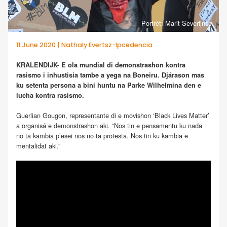
Portrèt: Marit Severijnse
11 June 2020 | Nathaly Evertsz-Ipcedencia
KRALENDIJK- E ola mundial di demonstrashon kontra
rasismo i inhustisia tambe a yega na Boneiru. Djárason mas
ku setenta persona a bini huntu na Parke Wilhelmina den e
lucha kontra rasismo.
Guerlian Gougon, representante di e movishon ‘Black Lives Matter’
a organisá e demonstrashon aki. “Nos tin e pensamentu ku nada
no ta kambia p’esei nos no ta protesta. Nos tin ku kambia e
mentalidat aki.”