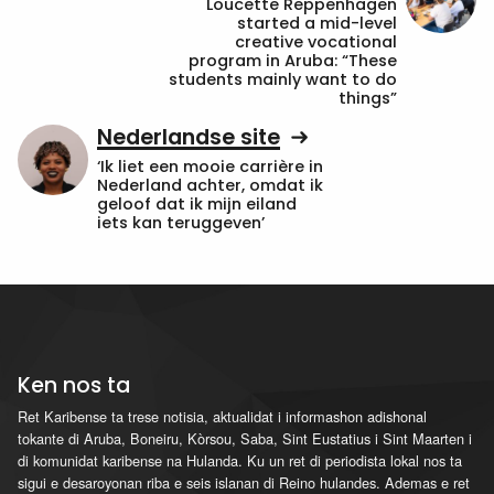
Loucette Reppenhagen
started a mid-level
creative vocational
program in Aruba: “These
students mainly want to do
things”
Nederlandse site
‘Ik liet een mooie carrière in
Nederland achter, omdat ik
geloof dat ik mijn eiland
iets kan teruggeven’
Ken nos ta
Ret Karibense ta trese notisia, aktualidat i informashon adishonal
tokante di Aruba, Boneiru, Kòrsou, Saba, Sint Eustatius i Sint Maarten i
di komunidat karibense na Hulanda. Ku un ret di periodista lokal nos ta
sigui e desaroyonan riba e seis islanan di Reino hulandes. Ademas e ret