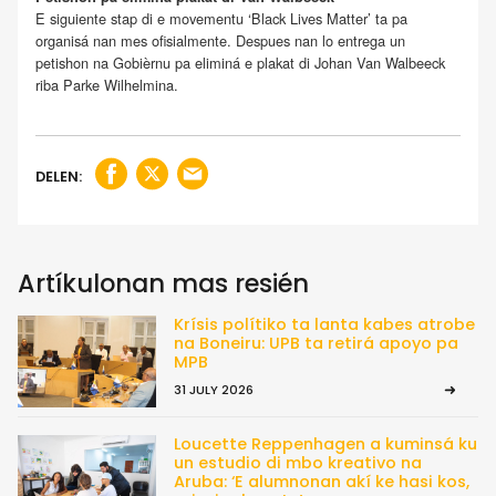
E siguiente stap di e movementu ‘Black Lives Matter’ ta pa
organisá nan mes ofisialmente. Despues nan lo entrega un
petishon na Gobièrnu pa eliminá e plakat di Johan Van Walbeeck
riba Parke Wilhelmina.
DELEN:
Artíkulonan mas resién
Krísis polítiko ta lanta kabes atrobe
na Boneiru: UPB ta retirá apoyo pa
MPB
31 JULY 2026
Loucette Reppenhagen a kuminsá ku
un estudio di mbo kreativo na
Aruba: ‘E alumnonan akí ke hasi kos,