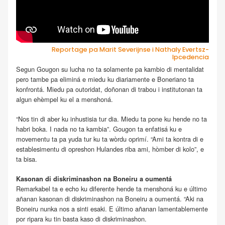
Reportage pa Marit Severijnse i Nathaly Evertsz-
Ipcedencia
Segun Gougon su lucha no ta solamente pa kambio di mentalidat
pero tambe pa eliminá e miedu ku diariamente e Boneriano ta
konfrontá. Miedu pa outoridat, doñonan di trabou i institutonan ta
algun ehèmpel ku el a menshoná.
“Nos tin di aber ku inhustisia tur dia. Miedu ta pone ku hende no ta
habri boka. I nada no ta kambia”. Gougon ta enfatisá ku e
movementu ta pa yuda tur ku ta wòrdu oprimí. “Ami ta kontra di e
establesimentu di opreshon Hulandes riba ami, hòmber di kolo”, e
ta bisa.
Kasonan di diskriminashon na Boneiru a oumentá
Remarkabel ta e echo ku diferente hende ta menshoná ku e último
añanan kasonan di diskriminashon na Boneiru a oumentá. “Aki na
Boneiru nunka nos a sinti esaki. E último añanan lamentablemente
por ripara ku tin basta kaso di diskriminashon.