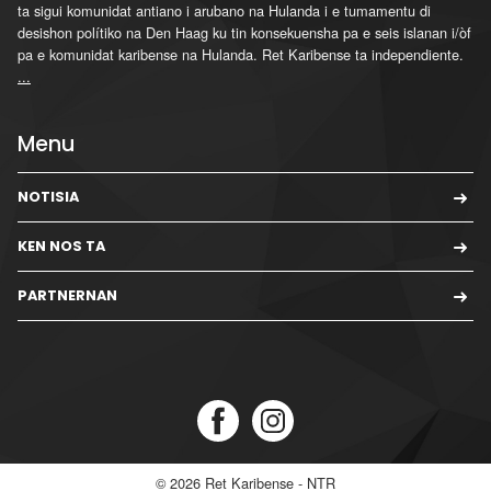
ta sigui komunidat antiano i arubano na Hulanda i e tumamentu di
desishon polítiko na Den Haag ku tin konsekuensha pa e seis islanan i/òf
pa e komunidat karibense na Hulanda. Ret Karibense ta independiente.
...
Menu
NOTISIA
KEN NOS TA
PARTNERNAN
© 2026
Ret Karibense - NTR