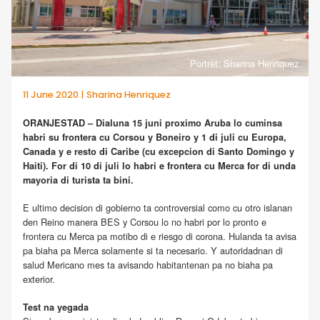
Portrèt: Sharina Henriquez
11 June 2020 | Sharina Henriquez
ORANJESTAD – Dialuna 15 juni proximo Aruba lo cuminsa
habri su frontera cu Corsou y Boneiro y 1 di juli cu Europa,
Canada y e resto di Caribe (cu excepcion di Santo Domingo y
Haiti). For di 10 di juli lo habri e frontera cu Merca for di unda
mayoria di turista ta bini.
E ultimo decision di gobierno ta controversial como cu otro islanan
den Reino manera BES y Corsou lo no habri por lo pronto e
frontera cu Merca pa motibo di e riesgo di corona. Hulanda ta avisa
pa biaha pa Merca solamente si ta necesario. Y autoridadnan di
salud Mericano mes ta avisando habitantenan pa no biaha pa
exterior.
Test na yegada