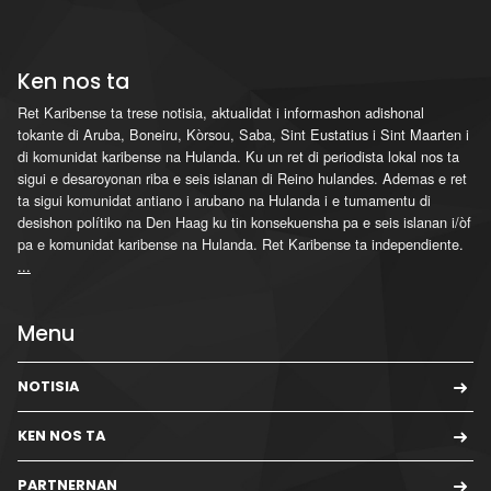
Ken nos ta
Ret Karibense ta trese notisia, aktualidat i informashon adishonal
tokante di Aruba, Boneiru, Kòrsou, Saba, Sint Eustatius i Sint Maarten i
di komunidat karibense na Hulanda. Ku un ret di periodista lokal nos ta
sigui e desaroyonan riba e seis islanan di Reino hulandes. Ademas e ret
ta sigui komunidat antiano i arubano na Hulanda i e tumamentu di
desishon polítiko na Den Haag ku tin konsekuensha pa e seis islanan i/òf
pa e komunidat karibense na Hulanda. Ret Karibense ta independiente.
...
Menu
NOTISIA
KEN NOS TA
PARTNERNAN