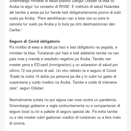
Sinembargo minister di salud publico Dangui Oduber ta bisa cu
Aruba ta sigui ‘tur conseho di RIVM’. E instituto di salud Hulandes
aki tambe a avisa pa tur hende test obligatoriamente prome di subi
vuelo pa Aruba. “Pero aeroliñanan nan a bisa nos cu eora lo
cancela tur vuelo pa Aruba y lo bula pa otro destinacionnan den
Caribe.”
Seguro di Covid obligatorio
Pa motibo di esey a dicidi pa haci e test obligatorio na yegada, e
minister ta bisa. Turistanan por haci e test adelanta tambe na nan
pais mes y manda e resultato negativo pa Aruba. Tambe nan
mester yena e ED-card (immigracion) y un aclaracion di salud por
ultimo 72 ora prome di sali. Un otro rekisito ta e seguro di Covid.
“Esaki ta costa 15 dollar pa persona pa dia y lo cubri tur gasto di
cuarentena y cuido medico na Aruba. Tambe e cuido di intensive
care”, segun Oduber.
Normalmente turista no por sigura nan mes contra un pandemia.
Sinembargo gobierno a regla conhuntamente cu e companianan di
seguro local cu tin e pakete di seguro special aki. Pa evita tambe
cu e isla mester cubri gastonan medico di turistanan cu a bira malo
di corona.