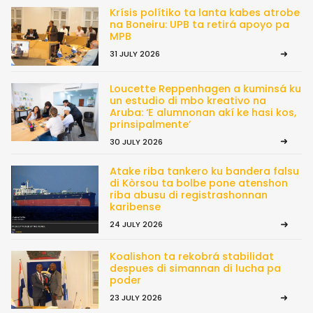
Krísis polítiko ta lanta kabes atrobe
na Boneiru: UPB ta retirá apoyo pa
MPB
31 JULY 2026
Loucette Reppenhagen a kuminsá ku
un estudio di mbo kreativo na
Aruba: ‘E alumnonan akí ke hasi kos,
prinsipalmente’
30 JULY 2026
Atake riba tankero ku bandera falsu
di Kòrsou ta bolbe pone atenshon
riba abusu di registrashonnan
karibense
24 JULY 2026
Koalishon ta rekobrá stabilidat
despues di simannan di lucha pa
poder
23 JULY 2026